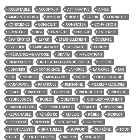
ACCEPTABLE
ACCOMPLIR
AFFIRMATIVE
AIMER
AIMEZ-VOUS DIEU
AMOUR
BEAU
COEUR
CONNAÎTRE
CONSCIENCE
CONSCIENT
CONSTATER
CONVICTION
CRÉATEUR
DIEU
EN VÉRITÉ
ÉNERGIE
ENTIÈRETÉ
ÉSOTÉRISTES
ESPRIT
ÉTERNELLEMENT
ÉVIDENTE
ÉVOLUER
FAIRE GRANDIR
FASCINANT
FORUM
FRÉQUENCE VIBRATOIRE
GRAND
IMPLICATIONS
INCROYABLES
INITIÉ AUX CHOSES DE L’ESPRIT
L'ESPRIT
L'UNIVERS
LA CONSCIENCE
LA FORCE
LA GRÂCE
LOI
LUI
MIRACLE
MONTAGNES
NOBLE
ONTOLOGIQUE
PARADOXAL
PARTICULE
PERSONNE
PIERRES PRÉCIEUSES
PLACE
PRÉCIEUSE
PRÉMISSE
PRODUCTEUR
PROFONT
PSUKELOGOS
PUBLIC
QUESTION
QUI-IL-EST-VRAIMENT
RAMIFICATIONS
RE-SPIRITUALISEZ
RÉALITÉ
REDEVENIR
REDOUTABLE
RÉFLÉCHIR
RÉFLEXE
RÉSIDE
RESPECT
RESSENTIR
RÉVÉLER
SENTIMENT
SOI-MÊME
SPIRITUALISTE
SPIRITUELLE
SUPPORT
SUPRÊME
TOUS
TOUT
TOUTES CHOSES
VALEUR
VÉRITABLE