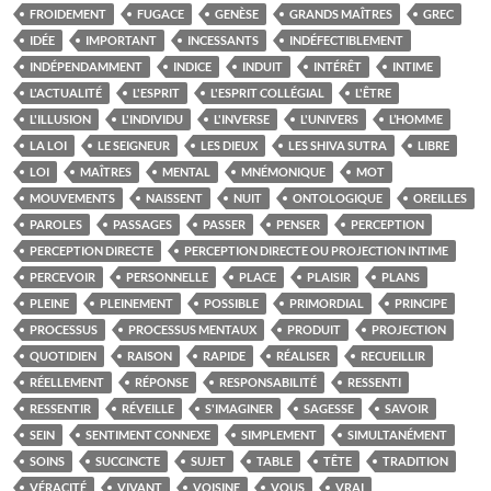
FROIDEMENT
FUGACE
GENÈSE
GRANDS MAÎTRES
GREC
IDÉE
IMPORTANT
INCESSANTS
INDÉFECTIBLEMENT
INDÉPENDAMMENT
INDICE
INDUIT
INTÉRÊT
INTIME
L'ACTUALITÉ
L'ESPRIT
L'ESPRIT COLLÉGIAL
L'ÊTRE
L'ILLUSION
L'INDIVIDU
L'INVERSE
L'UNIVERS
L’HOMME
LA LOI
LE SEIGNEUR
LES DIEUX
LES SHIVA SUTRA
LIBRE
LOI
MAÎTRES
MENTAL
MNÉMONIQUE
MOT
MOUVEMENTS
NAISSENT
NUIT
ONTOLOGIQUE
OREILLES
PAROLES
PASSAGES
PASSER
PENSER
PERCEPTION
PERCEPTION DIRECTE
PERCEPTION DIRECTE OU PROJECTION INTIME
PERCEVOIR
PERSONNELLE
PLACE
PLAISIR
PLANS
PLEINE
PLEINEMENT
POSSIBLE
PRIMORDIAL
PRINCIPE
PROCESSUS
PROCESSUS MENTAUX
PRODUIT
PROJECTION
QUOTIDIEN
RAISON
RAPIDE
RÉALISER
RECUEILLIR
RÉELLEMENT
RÉPONSE
RESPONSABILITÉ
RESSENTI
RESSENTIR
RÉVEILLE
S'IMAGINER
SAGESSE
SAVOIR
SEIN
SENTIMENT CONNEXE
SIMPLEMENT
SIMULTANÉMENT
SOINS
SUCCINCTE
SUJET
TABLE
TÊTE
TRADITION
VÉRACITÉ
VIVANT
VOISINE
VOUS
VRAI