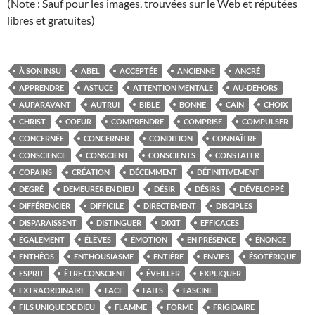
(Note : Sauf pour les images, trouvées sur le Web et réputées
libres et gratuites)
À SON INSU
ABEL
ACCEPTÉE
ANCIENNE
ANCRÉ
APPRENDRE
ASTUCE
ATTENTION MENTALE
AU-DEHORS
AUPARAVANT
AUTRUI
BIBLE
BONNE
CAÏN
CHOIX
CHRIST
COEUR
COMPRENDRE
COMPRISE
COMPULSER
CONCERNÉE
CONCERNER
CONDITION
CONNAÎTRE
CONSCIENCE
CONSCIENT
CONSCIENTS
CONSTATER
COPAINS
CRÉATION
DÉCEMMENT
DÉFINITIVEMENT
DEGRÉ
DEMEURER EN DIEU
DÉSIR
DÉSIRS
DÉVELOPPÉ
DIFFÉRENCIER
DIFFICILE
DIRECTEMENT
DISCIPLES
DISPARAISSENT
DISTINGUER
DIXIT
EFFICACES
ÉGALEMENT
ÉLÈVES
ÉMOTION
EN PRÉSENCE
ÉNONCE
ENTHÉOS
ENTHOUSIASME
ENTIÈRE
ENVIES
ÉSOTÉRIQUE
ESPRIT
ÊTRE CONSCIENT
ÉVEILLER
EXPLIQUER
EXTRAORDINAIRE
FACE
FAITS
FASCINE
FILS UNIQUE DE DIEU
FLAMME
FORME
FRIGIDAIRE