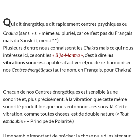
Q
ui dit énergétique dit rapidement centres psychiques ou
Chakra
(sans » s » même au pluriel, car ce n’est pas du Français
mais du Sanskrit, merci ^^)
Plusieurs d’entre nous connaissent les
Chakra
mais ce qui nous
intéresse ici, ce sont les
« Bija-Mantra »
, c’est à dire
les
vibrations sonores
capables d’activer et/ou de ré-harmoniser
nos
Centres énergétiques
(autre nom, en Français, pour Chakra)
Chacun de nos Centres énergétiques est sensible à une
sonorité et, plus précisément, à la vibration que cette même
sonorité produit lorsque nous entonnons ces sons-là. Cette
vibration, comme toutes choses, est de double nature («
Tout
est double
» – Principe de Polarité.)
Il me semble important de préciser la chose puis d’insister sur