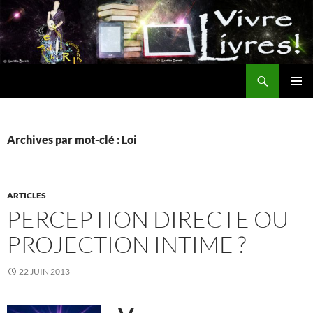
Aller
au
contenu
Recherche
MENU
PRINCI
Archives par mot-clé : Loi
ARTICLES
PERCEPTION DIRECTE OU
PROJECTION INTIME ?
22 JUIN 2013