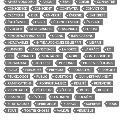
AIMEZ-VOUS DIEU
AMOUR
BEAU
COEUR
CONNAÎTRE
CONSCIENCE
CONSCIENT
CONSTATER
CONVICTION
CRÉATEUR
DIEU
EN VÉRITÉ
ÉNERGIE
ENTIÈRETÉ
ÉSOTÉRISTES
ESPRIT
ÉTERNELLEMENT
ÉVIDENTE
ÉVOLUER
FAIRE GRANDIR
FASCINANT
FORUM
FRÉQUENCE VIBRATOIRE
GRAND
IMPLICATIONS
INCROYABLES
INITIÉ AUX CHOSES DE L’ESPRIT
L'ESPRIT
L'UNIVERS
LA CONSCIENCE
LA FORCE
LA GRÂCE
LOI
LUI
MIRACLE
MONTAGNES
NOBLE
ONTOLOGIQUE
PARADOXAL
PARTICULE
PERSONNE
PIERRES PRÉCIEUSES
PLACE
PRÉCIEUSE
PRÉMISSE
PRODUCTEUR
PROFONT
PSUKELOGOS
PUBLIC
QUESTION
QUI-IL-EST-VRAIMENT
RAMIFICATIONS
RE-SPIRITUALISEZ
RÉALITÉ
REDEVENIR
REDOUTABLE
RÉFLÉCHIR
RÉFLEXE
RÉSIDE
RESPECT
RESSENTIR
RÉVÉLER
SENTIMENT
SOI-MÊME
SPIRITUALISTE
SPIRITUELLE
SUPPORT
SUPRÊME
TOUS
TOUT
TOUTES CHOSES
VALEUR
VÉRITABLE