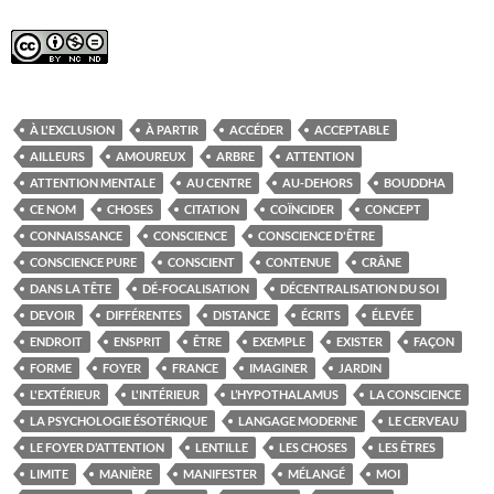
À L'EXCLUSION
À PARTIR
ACCÉDER
ACCEPTABLE
AILLEURS
AMOUREUX
ARBRE
ATTENTION
ATTENTION MENTALE
AU CENTRE
AU-DEHORS
BOUDDHA
CE NOM
CHOSES
CITATION
COÏNCIDER
CONCEPT
CONNAISSANCE
CONSCIENCE
CONSCIENCE D'ÊTRE
CONSCIENCE PURE
CONSCIENT
CONTENUE
CRÂNE
DANS LA TÊTE
DÉ-FOCALISATION
DÉCENTRALISATION DU SOI
DEVOIR
DIFFÉRENTES
DISTANCE
ÉCRITS
ÉLEVÉE
ENDROIT
ENSPRIT
ÊTRE
EXEMPLE
EXISTER
FAÇON
FORME
FOYER
FRANCE
IMAGINER
JARDIN
L'EXTÉRIEUR
L'INTÉRIEUR
L’HYPOTHALAMUS
LA CONSCIENCE
LA PSYCHOLOGIE ÉSOTÉRIQUE
LANGAGE MODERNE
LE CERVEAU
LE FOYER D’ATTENTION
LENTILLE
LES CHOSES
LES ÊTRES
LIMITE
MANIÈRE
MANIFESTER
MÉLANGÉ
MOI