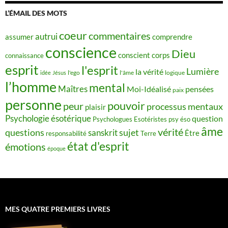
L’ÉMAIL DES MOTS
coeur
commentaires
autrui
assumer
comprendre
conscience
Dieu
conscient
corps
connaissance
esprit
l'esprit
Lumière
la vérité
idée
Jésus
l'ego
l'âme
logique
l’homme
mental
Maîtres
Moi-Idéalisé
pensées
paix
personne
pouvoir
peur
processus mentaux
plaisir
Psychologie ésotérique
question
Psychologues Esotéristes
psy éso
âme
vérité
questions
sujet
sanskrit
Être
responsabilité
Terre
état d'esprit
émotions
époque
MES QUATRE PREMIERS LIVRES