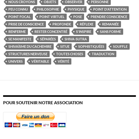
NOUS CROYONS
OBJETS
OBSERVER
PERSONNE
PEU CONNU
PHILOSOPHIE
PHYSIQUE
POINT D'ATTENTION
POINT FOCAL
POINT VIRTUEL
POSE
PRENDRE CONSCIENCE
PRISE DE CONSCIENCE
PROFONDE
RÉFLEXE
REMANIÉE
RENFERME
RESTER CONCENTRÉ
S'INSPIRE
SANS FORME
SE MANIFESTE
SÉPARÉES
SHIVA-SUTRA
SHIVAÏSME DU CACHEMIRE
SITUE
SOPHISTIQUÉES
SOUFFLE
STRUCTURES NERVEUSE
TOUTES CHOSES
TRADUCTION
UNIVERS
VÉRITABLE
VÉRITÉ
POUR SOUTENIR NOTRE ASSOCIATION