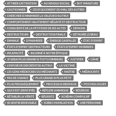
ATTIRER L'ATTENTION
AU NIVEAU SOCIAL
BUT IMMATURE
CAUTIONNER
CEUX QUI DISENT DU MAL DES AUTRES
CHERCHER À MINIMISER LA VALEUR D'AUTRUI
COMPORTEMENT HAUTEMENT NÉGATIF ET DESTRUCTEUR
CONSCIENTE DE LA PETITESSE DE SES ACTES
DÉMONS
DESTRUCTEURS
DESTRUCTION FINALE
DÉTRUIRE LE BEAU
DIMINUE
DYNAMISER
ÉNERGIE GASPILLÉE
ÉTAT D'ESPRIT
ÉTATS D'ESPRIT DESTRUCTEURS
ÉTATS D'ESPRIT MORBIDES
INCAPACITÉ
INCARNÉ À NOTRE ÉPOQUE
JE SERAI PLUS GRAND SI TOI TU DIMINUES
JUSTIFIER
L'ÂME
L'ESPOIR DE DISCRÉDITER AUTRUI
LA VICTIME
LES GENS MÉDIOCRES OU MÉCHANTS
MAÎTRE
MÉDIOCRITE
PAS DE CHANCE
PLUS GRAND SI PLUS PETIT
PLUS PROSAÏQUEMENT
PROCESSUS MENTAUX
PSYCHOLOGUES
QUI S'EST IDENTIFIÉE
RÉFLEXE ANIMIQUE
RÉGRESSE
RÉTABLIR LA VÉRITÉ
RÉUSSITE
SCHÉMA COMPULSIF
SE SENTIR REDEVABLE
SUBIR L'HUMILIATION
UNE PERSONNE