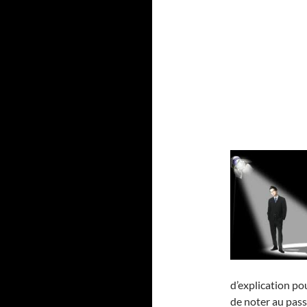
d’explication pou
de noter au pas