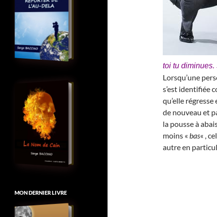
toi tu diminues.
Lorsqu’une perso
s’est identifiée
qu’elle régresse 
de nouveau et pa
la pousse à abai
moins «
bas
« , c
autre en particul
MON DERNIER LIVRE