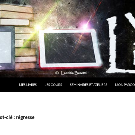
MES LIVRES
LES COURS
SÉMINAIRES ET ATELIERS
MON PARCO
t-clé : régresse