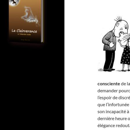
consciente
de l
demander pourquo
l’espoir de disc
que l’infortunée
son incapacité à
dernière heure 
élégance redout