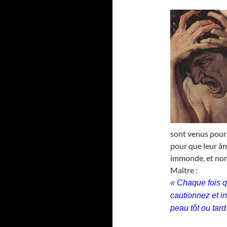
sont venus pour 
pour que leur âm
immonde, et non 
Maître :
« Chaque fois q
cautionnez et i
peau tôt ou tar