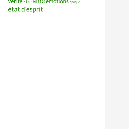
âme
vérité
émotions
Être
époque
état d'esprit