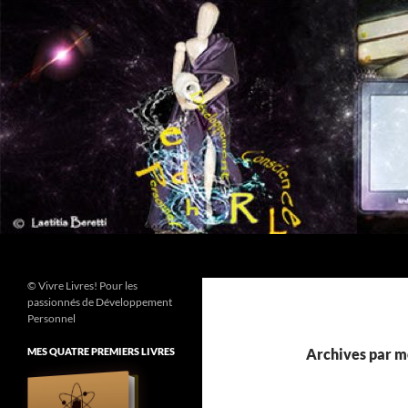
Aller
au
contenu
Recherche
© Vivre Livres! Pour les
passionnés de Développement
Personnel
MES QUATRE PREMIERS LIVRES
Archives par mo