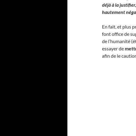
déjà à la justif
hautement négati
En fait, et plus
font office de s
de l’humanité (é
essayer de
mett
afin de le cauti