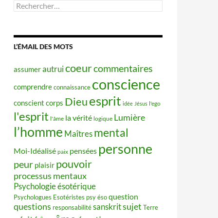
Rechercher :
L’ÉMAIL DES MOTS
coeur
commentaires
autrui
assumer
conscience
comprendre
connaissance
esprit
Dieu
conscient
corps
idée
Jésus
l'ego
l'esprit
Lumière
la vérité
l'âme
logique
l’homme
mental
Maîtres
personne
Moi-Idéalisé
pensées
paix
pouvoir
peur
plaisir
processus mentaux
Psychologie ésotérique
question
Psychologues Esotéristes
psy éso
questions
sujet
sanskrit
responsabilité
Terre