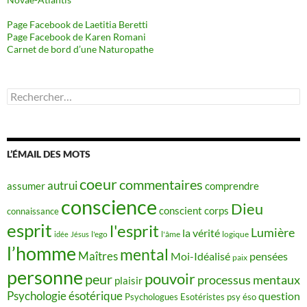
Page Facebook de Laetitia Beretti
Page Facebook de Karen Romani
Carnet de bord d’une Naturopathe
Rechercher :
L’ÉMAIL DES MOTS
coeur
commentaires
autrui
assumer
comprendre
conscience
Dieu
conscient
corps
connaissance
esprit
l'esprit
Lumière
la vérité
idée
Jésus
l'ego
l'âme
logique
l’homme
mental
Maîtres
Moi-Idéalisé
pensées
paix
personne
pouvoir
peur
processus mentaux
plaisir
Psychologie ésotérique
question
Psychologues Esotéristes
psy éso