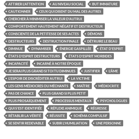
ATTIRER L'ATTENTION
AU NIVEAU SOCIAL
BUT IMMATURE
CAUTIONNER
CEUX QUI DISENT DU MAL DES AUTRES
CHERCHER À MINIMISER LA VALEUR D'AUTRUI
COMPORTEMENT HAUTEMENT NÉGATIF ET DESTRUCTEUR
CONSCIENTE DE LA PETITESSE DE SES ACTES
DÉMONS
DESTRUCTEURS
DESTRUCTION FINALE
DÉTRUIRE LE BEAU
DIMINUE
DYNAMISER
ÉNERGIE GASPILLÉE
ÉTAT D'ESPRIT
ÉTATS D'ESPRIT DESTRUCTEURS
ÉTATS D'ESPRIT MORBIDES
INCAPACITÉ
INCARNÉ À NOTRE ÉPOQUE
JE SERAI PLUS GRAND SI TOI TU DIMINUES
JUSTIFIER
L'ÂME
L'ESPOIR DE DISCRÉDITER AUTRUI
LA VICTIME
LES GENS MÉDIOCRES OU MÉCHANTS
MAÎTRE
MÉDIOCRITE
PAS DE CHANCE
PLUS GRAND SI PLUS PETIT
PLUS PROSAÏQUEMENT
PROCESSUS MENTAUX
PSYCHOLOGUES
QUI S'EST IDENTIFIÉE
RÉFLEXE ANIMIQUE
RÉGRESSE
RÉTABLIR LA VÉRITÉ
RÉUSSITE
SCHÉMA COMPULSIF
SE SENTIR REDEVABLE
SUBIR L'HUMILIATION
UNE PERSONNE