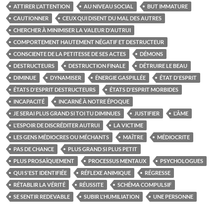
ATTIRER L'ATTENTION
AU NIVEAU SOCIAL
BUT IMMATURE
CAUTIONNER
CEUX QUI DISENT DU MAL DES AUTRES
CHERCHER À MINIMISER LA VALEUR D'AUTRUI
COMPORTEMENT HAUTEMENT NÉGATIF ET DESTRUCTEUR
CONSCIENTE DE LA PETITESSE DE SES ACTES
DÉMONS
DESTRUCTEURS
DESTRUCTION FINALE
DÉTRUIRE LE BEAU
DIMINUE
DYNAMISER
ÉNERGIE GASPILLÉE
ÉTAT D'ESPRIT
ÉTATS D'ESPRIT DESTRUCTEURS
ÉTATS D'ESPRIT MORBIDES
INCAPACITÉ
INCARNÉ À NOTRE ÉPOQUE
JE SERAI PLUS GRAND SI TOI TU DIMINUES
JUSTIFIER
L'ÂME
L'ESPOIR DE DISCRÉDITER AUTRUI
LA VICTIME
LES GENS MÉDIOCRES OU MÉCHANTS
MAÎTRE
MÉDIOCRITE
PAS DE CHANCE
PLUS GRAND SI PLUS PETIT
PLUS PROSAÏQUEMENT
PROCESSUS MENTAUX
PSYCHOLOGUES
QUI S'EST IDENTIFIÉE
RÉFLEXE ANIMIQUE
RÉGRESSE
RÉTABLIR LA VÉRITÉ
RÉUSSITE
SCHÉMA COMPULSIF
SE SENTIR REDEVABLE
SUBIR L'HUMILIATION
UNE PERSONNE