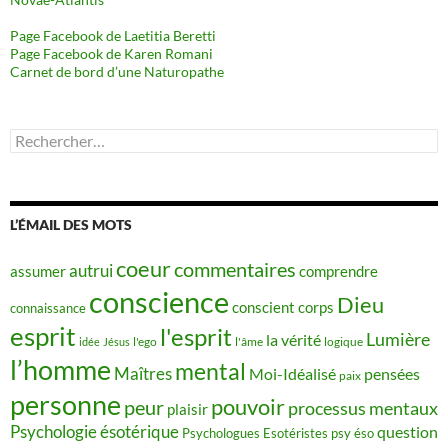
Page Facebook de Laetitia Beretti
Page Facebook de Karen Romani
Carnet de bord d’une Naturopathe
Rechercher :
L’ÉMAIL DES MOTS
coeur
commentaires
autrui
assumer
comprendre
conscience
Dieu
conscient
corps
connaissance
esprit
l'esprit
Lumière
la vérité
idée
Jésus
l'ego
l'âme
logique
l’homme
mental
Maîtres
Moi-Idéalisé
pensées
paix
personne
pouvoir
peur
processus mentaux
plaisir
Psychologie ésotérique
question
Psychologues Esotéristes
psy éso