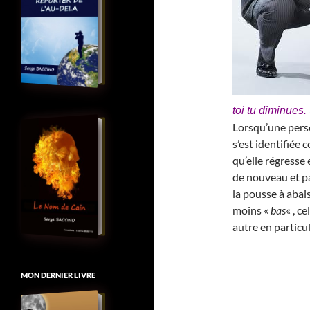
toi tu diminues.
Lorsqu’une perso
s’est identifiée
qu’elle régresse 
de nouveau et pa
la pousse à abai
moins «
bas
« , c
autre en particul
MON DERNIER LIVRE