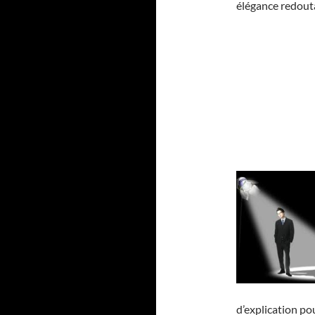
élégance redout
d’explication pou