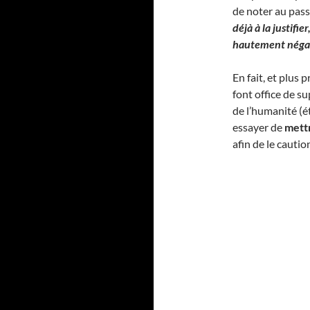
de noter au pas
déjà à la justif
hautement négati
En fait, et plus
font office de s
de l’humanité (é
essayer de
mett
afin de le cauti