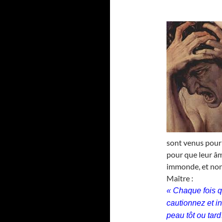
sont venus pour 
pour que leur âm
immonde, et non 
Maître :
« Chaque fois q
cautionnez et i
peau tôt ou tar