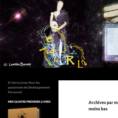
Aller
au
contenu
Recherche
© Vivre Livres! Pour les
passionnés de Développement
Personnel
MES QUATRE PREMIERS LIVRES
Archives par mo
moins bas