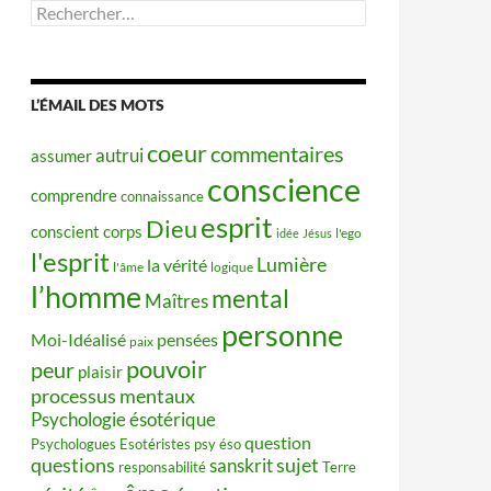
Rechercher :
L’ÉMAIL DES MOTS
coeur
commentaires
autrui
assumer
conscience
comprendre
connaissance
esprit
Dieu
conscient
corps
idée
Jésus
l'ego
l'esprit
Lumière
la vérité
l'âme
logique
l’homme
mental
Maîtres
personne
Moi-Idéalisé
pensées
paix
pouvoir
peur
plaisir
processus mentaux
Psychologie ésotérique
question
Psychologues Esotéristes
psy éso
questions
sujet
sanskrit
responsabilité
Terre