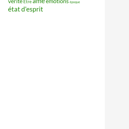
âme
vérité
émotions
Être
époque
état d'esprit