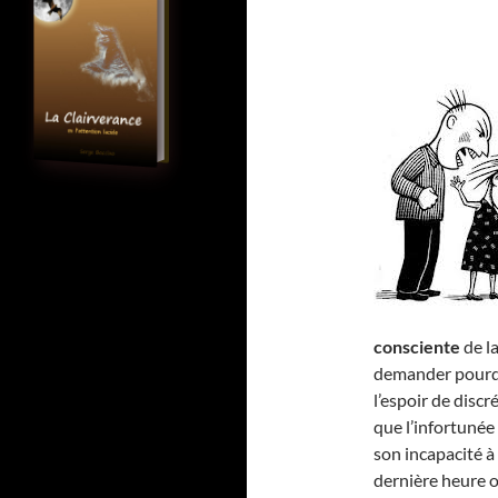
consciente
de l
demander pourquo
l’espoir de disc
que l’infortunée
son incapacité à
dernière heure 