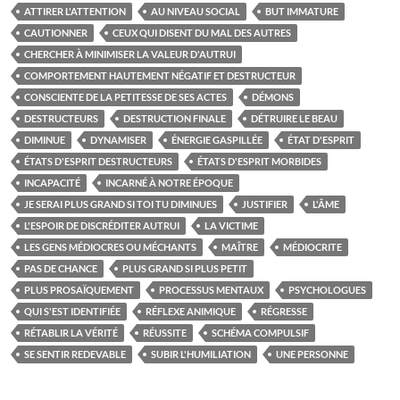
ATTIRER L'ATTENTION
AU NIVEAU SOCIAL
BUT IMMATURE
CAUTIONNER
CEUX QUI DISENT DU MAL DES AUTRES
CHERCHER À MINIMISER LA VALEUR D'AUTRUI
COMPORTEMENT HAUTEMENT NÉGATIF ET DESTRUCTEUR
CONSCIENTE DE LA PETITESSE DE SES ACTES
DÉMONS
DESTRUCTEURS
DESTRUCTION FINALE
DÉTRUIRE LE BEAU
DIMINUE
DYNAMISER
ÉNERGIE GASPILLÉE
ÉTAT D'ESPRIT
ÉTATS D'ESPRIT DESTRUCTEURS
ÉTATS D'ESPRIT MORBIDES
INCAPACITÉ
INCARNÉ À NOTRE ÉPOQUE
JE SERAI PLUS GRAND SI TOI TU DIMINUES
JUSTIFIER
L'ÂME
L'ESPOIR DE DISCRÉDITER AUTRUI
LA VICTIME
LES GENS MÉDIOCRES OU MÉCHANTS
MAÎTRE
MÉDIOCRITE
PAS DE CHANCE
PLUS GRAND SI PLUS PETIT
PLUS PROSAÏQUEMENT
PROCESSUS MENTAUX
PSYCHOLOGUES
QUI S'EST IDENTIFIÉE
RÉFLEXE ANIMIQUE
RÉGRESSE
RÉTABLIR LA VÉRITÉ
RÉUSSITE
SCHÉMA COMPULSIF
SE SENTIR REDEVABLE
SUBIR L'HUMILIATION
UNE PERSONNE