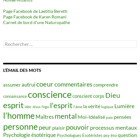
Page Facebook de Laetitia Beretti
Page Facebook de Karen Romani
Carnet de bord d’une Naturopathe
Rechercher :
L’ÉMAIL DES MOTS
coeur
commentaires
autrui
assumer
comprendre
conscience
Dieu
conscient
corps
connaissance
esprit
l'esprit
Lumière
la vérité
idée
Jésus
l'ego
l'âme
logique
l’homme
mental
Maîtres
Moi-Idéalisé
pensées
paix
personne
pouvoir
peur
processus mentaux
plaisir
Psychologie ésotérique
question
Psychologues Esotéristes
psy éso