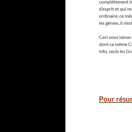
complètement ina
d’esprit et qui 
ordinaire, ce mê
les génies, il n’
Ceci vous laiss
dont ce même Cha
info, seuls
les Gr
Pour résu