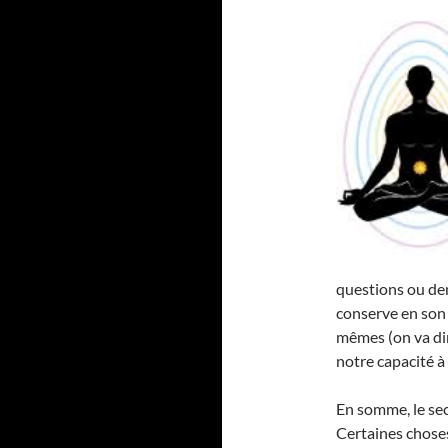
questions ou de
conserve en son 
mêmes (on va dir
notre capacité à ê
En somme, le se
Certaines choses