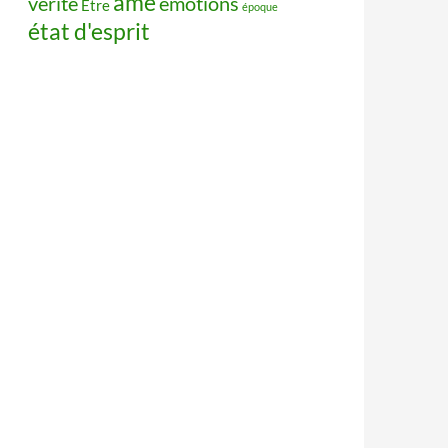
âme
vérité
émotions
Être
époque
état d'esprit