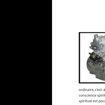
ordinaire, c’est
conscience spirit
spirituel est po