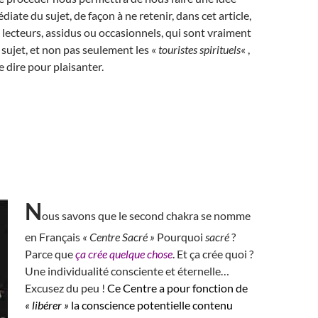
iate du sujet, de façon à ne retenir, dans cet article,
lecteurs, assidus ou occasionnels, qui sont vraiment
 sujet, et non pas seulement les «
touristes spirituels
« ,
e dire pour plaisanter.
N
ous savons que le second chakra se nomme
en Français
« Centre Sacré »
Pourquoi
sacré
?
Parce que
ça crée quelque chose
. Et ça crée quoi ?
Une individualité consciente et éternelle…
Excusez du peu !
Ce Centre a pour fonction de
« libérer »
la conscience potentielle contenu