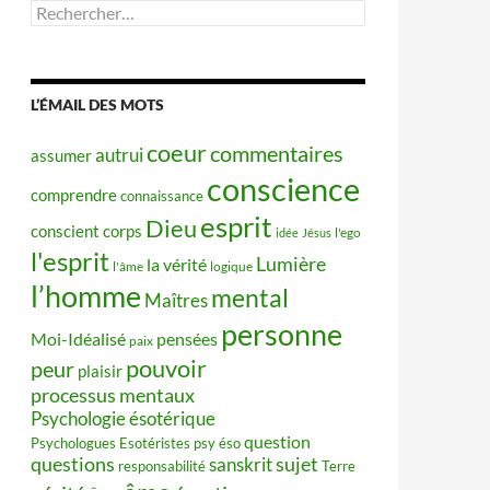
Rechercher :
L’ÉMAIL DES MOTS
coeur
commentaires
autrui
assumer
conscience
comprendre
connaissance
esprit
Dieu
conscient
corps
idée
Jésus
l'ego
l'esprit
Lumière
la vérité
l'âme
logique
l’homme
mental
Maîtres
personne
Moi-Idéalisé
pensées
paix
pouvoir
peur
plaisir
processus mentaux
Psychologie ésotérique
question
Psychologues Esotéristes
psy éso
questions
sujet
sanskrit
responsabilité
Terre