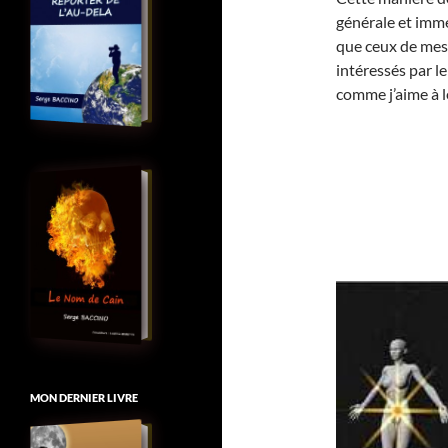
générale et imméd
que ceux de mes 
intéressés par le
comme j’aime à l
MON DERNIER LIVRE