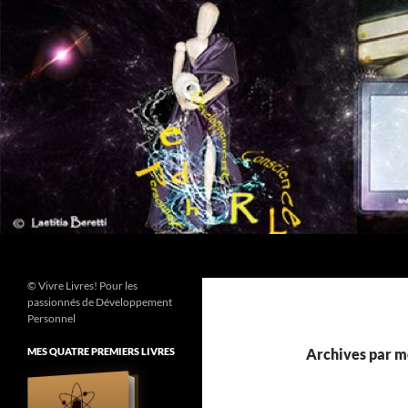
Aller
au
contenu
Recherche
© Vivre Livres! Pour les
passionnés de Développement
Personnel
MES QUATRE PREMIERS LIVRES
Archives par m