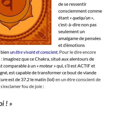
de se ressentir
consciemment comme
étant
« quelqu’un »
,
c’est-à-dire non pas
seulement un
amalgame de pensées
et d’émotions
 bien
un être vivant et conscient
.
Pour le dire encore
 :
imaginez que ce Chakra, situé aux alentours de
st comparable à un «
moteur
» qui, s’il est ACTIF et
gné, est capable de transformer ce bout de viande
ure est de 37.2 le matin (lol)
en un être conscient de
 s’exclamer fou de joie :
i ! »