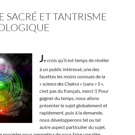
E SACRÉ ET TANTRISME
OLOGIQUE
J
e crois qu’il est temps de révéler
à un public intéressé, une des
facettes les moins connues de la
« science des Chakra »
(sans « S »,
c’est pas du français, merci !) Pour
gagner du temps, nous allons
présenter le sujet globalement et
rapidement, puis à la demande,
nous développerons tel ou tel
autre aspect particulier du sujet.
e procéder nous permettra de nous faire une idée