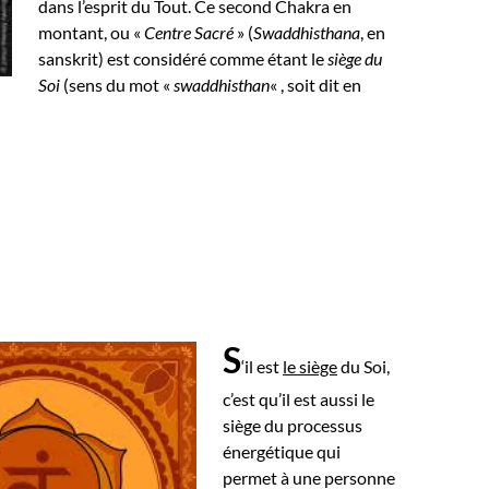
dans l’esprit du Tout.
Ce second Chakra en
montant, ou «
Centre Sacré
» (
Swaddhisthana
, en
sanskrit) est considéré comme étant le
siège du
Soi
(sens du mot «
swaddhisthan
« , soit dit en
S
‘il est
le siège
du Soi,
c’est qu’il est aussi le
siège du processus
énergétique qui
permet à une personne