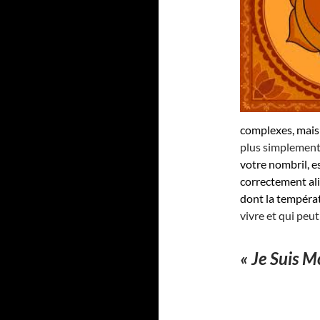
complexes, mais
plus simplement
votre nombril, e
correctement ali
dont la températ
vivre et qui peut
« Je Suis Mo