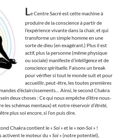
L
e Centre Sacré est cette machine à
produire de la conscience à partir de
l’expérience vivante dans la chair, et qui
transforme un simple homme en une
sorte de dieu (en exagérant.) Plus il est
actif, plus la personne (même physique
ou sociale) manifeste d’
intelligence
et de
conscience spirituelle
. Faisons un break
pour vérifier si tout le monde suit et pour
accueillir, peut-être, les toutes premières
mandes d’éclaircissements… Ainsi, le second Chakra
sein deux choses : Ce qui nous empêche d’être nous-
e les schémas mentaux) et notre réservoir d’
êtreté
,
tre plus soi encore, si l’on puis dire.
cond Chakra contient le «
Soi
» et le «
non-Soi
» !
 activent le moteur du «
Soi
» (notre potentiel),