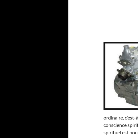
ordinaire, c’est
conscience spirit
spirituel est po