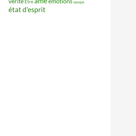
âme
vérité
émotions
Être
époque
état d'esprit