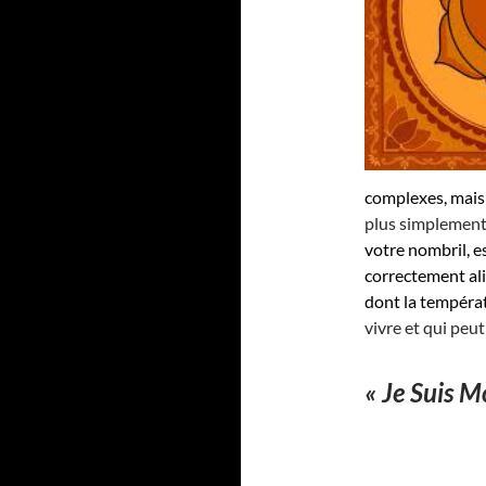
complexes, mais
plus simplement
votre nombril, e
correctement ali
dont la températ
vivre et qui peut
« Je Suis Mo