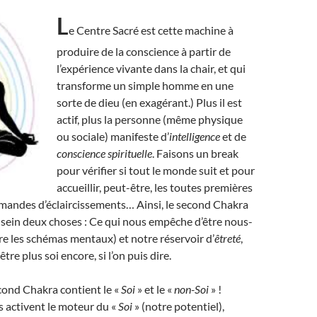
L
e Centre Sacré est cette machine à
produire de la conscience à partir de
l’expérience vivante dans la chair, et qui
transforme un simple homme en une
sorte de dieu (en exagérant.) Plus il est
actif, plus la personne (même physique
ou sociale) manifeste d’
intelligence
et de
conscience spirituelle
. Faisons un break
pour vérifier si tout le monde suit et pour
accueillir, peut-être, les toutes premières
mandes d’éclaircissements… Ainsi, le second Chakra
sein deux choses : Ce qui nous empêche d’être nous-
e les schémas mentaux) et notre réservoir d’
êtreté
,
tre plus soi encore, si l’on puis dire.
cond Chakra contient le «
Soi
» et le «
non-Soi
» !
 activent le moteur du «
Soi
» (notre potentiel),