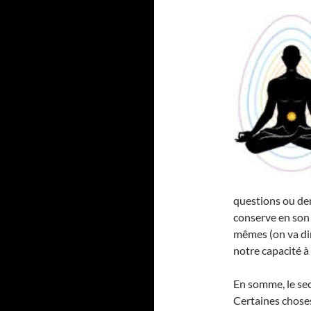
questions ou de
conserve en son 
mêmes (on va dir
notre capacité à ê
En somme, le se
Certaines choses