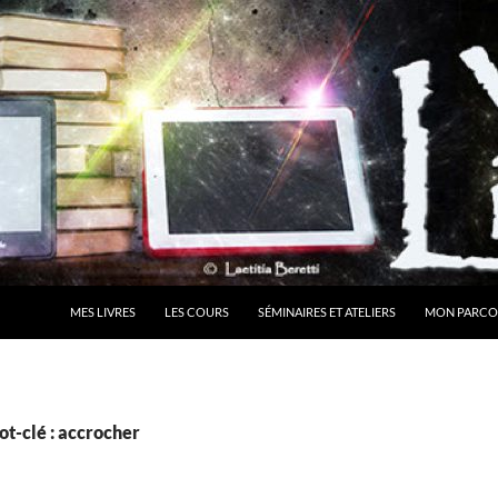
MES LIVRES
LES COURS
SÉMINAIRES ET ATELIERS
MON PARCO
t-clé : accrocher