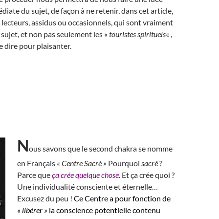
iate du sujet, de façon à ne retenir, dans cet article,
lecteurs, assidus ou occasionnels, qui sont vraiment
 sujet, et non pas seulement les «
touristes spirituels
« ,
e dire pour plaisanter.
N
ous savons que le second chakra se nomme
en Français
« Centre Sacré »
Pourquoi
sacré
?
Parce que
ça crée quelque chose
. Et ça crée quoi ?
Une individualité consciente et éternelle…
Excusez du peu !
Ce Centre a pour fonction de
« libérer »
la conscience potentielle contenu