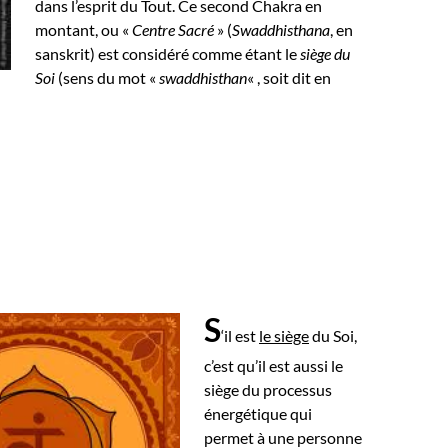
dans l’esprit du Tout.
Ce second Chakra en
montant, ou «
Centre Sacré
» (
Swaddhisthana
, en
sanskrit) est considéré comme étant le
siège du
Soi
(sens du mot «
swaddhisthan
« , soit dit en
S
‘il est
le siège
du Soi,
c’est qu’il est aussi le
siège du processus
énergétique qui
permet à une personne