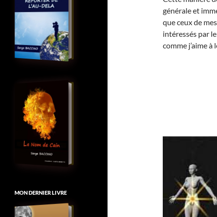
générale et imméd
que ceux de mes 
intéressés par le
comme j’aime à l
MON DERNIER LIVRE