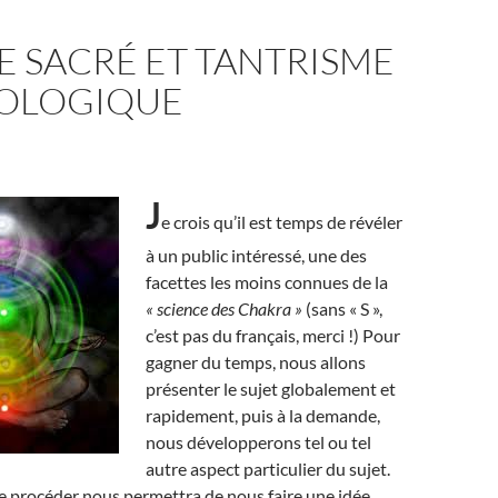
E SACRÉ ET TANTRISME
OLOGIQUE
J
e crois qu’il est temps de révéler
à un public intéressé, une des
facettes les moins connues de la
« science des Chakra »
(sans « S »,
c’est pas du français, merci !) Pour
gagner du temps, nous allons
présenter le sujet globalement et
rapidement, puis à la demande,
nous développerons tel ou tel
autre aspect particulier du sujet.
e procéder nous permettra de nous faire une idée