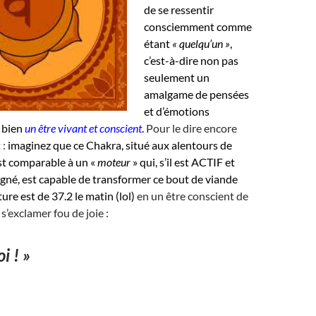
de se ressentir
consciemment comme
étant
« quelqu’un »
,
c’est-à-dire non pas
seulement un
amalgame de pensées
et d’émotions
 bien
un être vivant et conscient
.
Pour le dire encore
 :
imaginez que ce Chakra, situé aux alentours de
st comparable à un «
moteur
» qui, s’il est ACTIF et
gné, est capable de transformer ce bout de viande
ure est de 37.2 le matin (lol)
en un être conscient de
 s’exclamer fou de joie :
i ! »