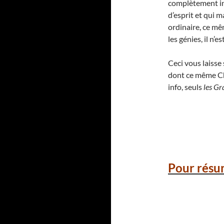
complètement ina
d’esprit et qui 
ordinaire, ce mê
les génies, il n’
Ceci vous laiss
dont ce même Cha
info, seuls
les Gr
Pour résu