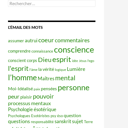
Rechercher :
L’ÉMAIL DES MOTS
coeur
commentaires
autrui
assumer
conscience
comprendre
connaissance
esprit
Dieu
conscient
corps
idée
Jésus
l'ego
l'esprit
Lumière
la vérité
l'âme
logique
l’homme
mental
Maîtres
personne
Moi-Idéalisé
pensées
paix
pouvoir
peur
plaisir
processus mentaux
Psychologie ésotérique
question
Psychologues Esotéristes
psy éso
questions
sujet
sanskrit
responsabilité
Terre