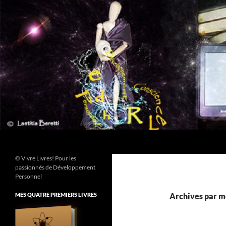
Aller
au
contenu
Recherche
© Vivre Livres! Pour les
passionnés de Développement
Personnel
MES QUATRE PREMIERS LIVRES
Archives par mo