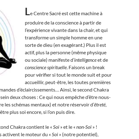
L
e Centre Sacré est cette machine à
produire de la conscience à partir de
l’expérience vivante dans la chair, et qui
transforme un simple homme en une
sorte de dieu (en exagérant.) Plus il est
actif, plus la personne (même physique
ou sociale) manifeste d’
intelligence
et de
conscience spirituelle
. Faisons un break
pour vérifier si tout le monde suit et pour
accueillir, peut-être, les toutes premières
mandes d’éclaircissements… Ainsi, le second Chakra
sein deux choses : Ce qui nous empêche d’être nous-
e les schémas mentaux) et notre réservoir d’
êtreté
,
tre plus soi encore, si l’on puis dire.
cond Chakra contient le «
Soi
» et le «
non-Soi
» !
 activent le moteur du «
Soi
» (notre potentiel),