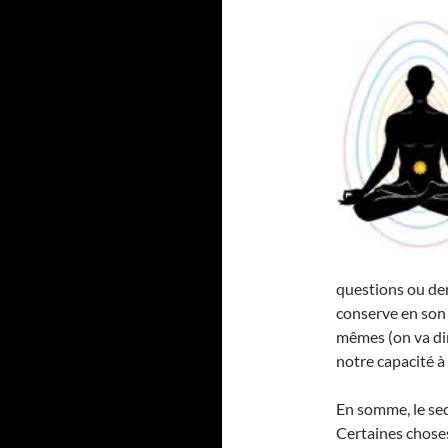
questions ou de
conserve en son 
mêmes (on va dir
notre capacité à ê
En somme, le se
Certaines choses