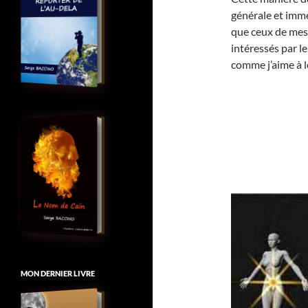
générale et imméd
que ceux de mes 
intéressés par le
comme j’aime à l
MON DERNIER LIVRE