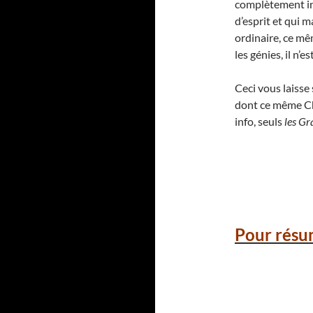
complètement ina
d’esprit et qui 
ordinaire, ce mê
les génies, il n’
Ceci vous laiss
dont ce même Cha
info, seuls
les Gr
Pour résu