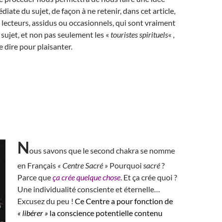
iate du sujet, de façon à ne retenir, dans cet article,
lecteurs, assidus ou occasionnels, qui sont vraiment
 sujet, et non pas seulement les «
touristes spirituels
« ,
e dire pour plaisanter.
N
ous savons que le second chakra se nomme
en Français
« Centre Sacré »
Pourquoi
sacré
?
Parce que
ça crée quelque chose
. Et ça crée quoi ?
Une individualité consciente et éternelle…
Excusez du peu !
Ce Centre a pour fonction de
« libérer »
la conscience potentielle contenu