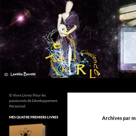
Aller
au
contenu
Recherche
© Vivre Livres! Pour les
passionnés de Développement
Personnel
MES QUATRE PREMIERS LIVRES
Archives par mo