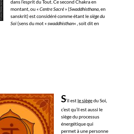
dans l’esprit du Tout.
Ce second Chakra en
montant, ou «
Centre Sacré
» (
Swaddhisthana
, en
sanskrit) est considéré comme étant le
siège du
Soi
(sens du mot «
swaddhisthan
« , soit dit en
S
‘il est
le siège
du Soi,
c’est qu’il est aussi le
siège du processus
énergétique qui
permet à une personne