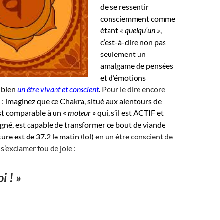
de se ressentir
consciemment comme
étant
« quelqu’un »
,
c’est-à-dire non pas
seulement un
amalgame de pensées
et d’émotions
 bien
un être vivant et conscient
.
Pour le dire encore
 :
imaginez que ce Chakra, situé aux alentours de
st comparable à un «
moteur
» qui, s’il est ACTIF et
gné, est capable de transformer ce bout de viande
ure est de 37.2 le matin (lol)
en un être conscient de
 s’exclamer fou de joie :
i ! »