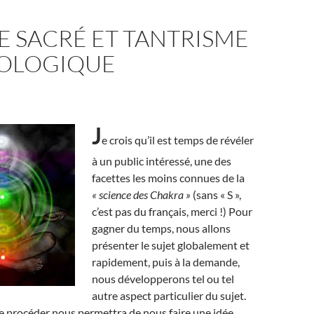
E SACRÉ ET TANTRISME
OLOGIQUE
J
e crois qu’il est temps de révéler
à un public intéressé, une des
facettes les moins connues de la
« science des Chakra »
(sans « S »,
c’est pas du français, merci !) Pour
gagner du temps, nous allons
présenter le sujet globalement et
rapidement, puis à la demande,
nous développerons tel ou tel
autre aspect particulier du sujet.
e procéder nous permettra de nous faire une idée