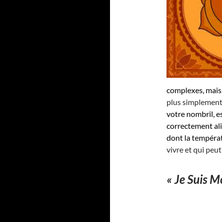
complexes, mais
plus simplement
votre nombril, e
correctement ali
dont la températ
vivre et qui peut
« Je Suis Mo