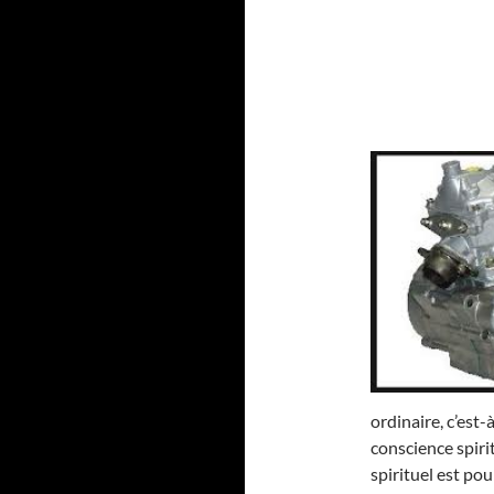
ordinaire, c’est
conscience spirit
spirituel est po