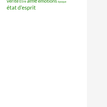
âme
vérité
émotions
Être
époque
état d'esprit