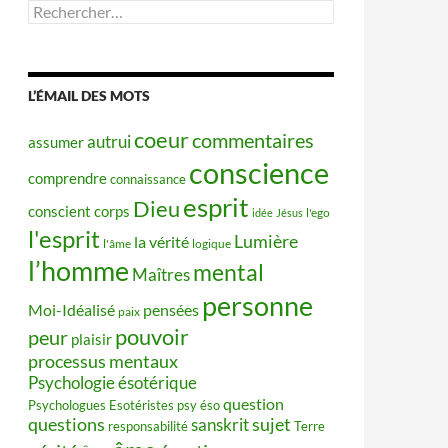
Rechercher :
L’ÉMAIL DES MOTS
coeur
commentaires
autrui
assumer
conscience
comprendre
connaissance
esprit
Dieu
conscient
corps
idée
Jésus
l'ego
l'esprit
Lumière
la vérité
l'âme
logique
l’homme
mental
Maîtres
personne
Moi-Idéalisé
pensées
paix
pouvoir
peur
plaisir
processus mentaux
Psychologie ésotérique
question
Psychologues Esotéristes
psy éso
questions
sujet
sanskrit
responsabilité
Terre