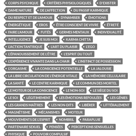
CORPS PSYCHIQUE
CRITÈRES PHYSIOLOGIQUES
D'EXISTER
DAME NATURE
DE L'AFFECTION
DU PASSIF KARMIQUE
DU RESPECT ET DE L'AMOUR
DYNAMISER
ÉMOTIONS
ÉNERGÉTIQUE
EROS
ÊTRE CONSCIENT DE VIVRE
ÊTRETÉ
FAIRE L'AMOUR
FUTÉS
GERMES MENTAUX
INDIVIDUALITÉ
INTELLIGENCE
JE SUIS MOI
KARMA CHITTA
L'ACTION TANTRIQUE
L'ART DU PLAISIR
L'EGO
L'ÉPANOUISSEMENT DE L'ÊTRE
L'ESPRIT DU TOUT
L'EXPÉRIENCE VIVANTE DANS LA CHAIR
L'INSTINCT DE POSSESSION
L'ORGASME
LA CONSCIENCE POTENTIELLE
LA JALOUSIE
LA LIBRE CIRCULATION DE L'ÉNERGIE VITALE
LA MÉMOIRE CELLULAIRE
LA SANTÉ
LE CENTRE KARMIQUE
LE COMMUN DES MORTEL
LE MOTEUR DE LA CONSCIENCE
LE NON-SOI
LE SIÈGE DU SOI
LE SOI
LÉGITIMEMENT
LES ÉMOTIONS REFOULÉES
LES GÉNIES
LES GRANDS MAÎTRES
LES NON-DITS
LIBÉRER
LITTÉRALEMENT
MAGNÉTISME
MÉCANISMES
MOTEUR
MOUVEMENTS DE L'ESPRIT
NOMBRIL
PARAPLUIE
PARTENAIRE SEXUEL
PENSÉES
PERCEPTIONS SENSUELLES
PHYSIQUE
POUVOIR COMPULSIF