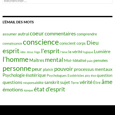
L’ÉMAIL DES MOTS
coeur
commentaires
autrui
assumer
comprendre
conscience
Dieu
conscient
corps
connaissance
esprit
l'esprit
Lumière
la vérité
idée
Jésus
l'ego
l'âme
logique
l’homme
mental
Maîtres
Moi-Idéalisé
pensées
paix
personne
pouvoir
peur
processus mentaux
plaisir
Psychologie ésotérique
question
Psychologues Esotéristes
psy éso
âme
vérité
questions
sujet
sanskrit
Être
responsabilité
Terre
état d'esprit
émotions
époque