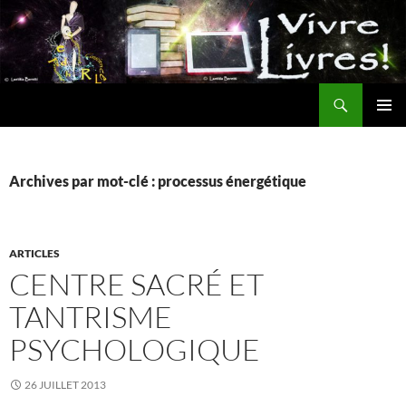
Aller
au
contenu
Recherche
MENU
PRINCI
Archives par mot-clé : processus énergétique
ARTICLES
CENTRE SACRÉ ET
TANTRISME
PSYCHOLOGIQUE
26 JUILLET 2013