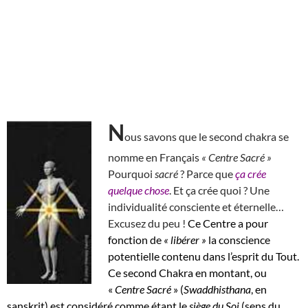
N
ous savons que le second chakra se
nomme en Français
« Centre Sacré »
Pourquoi
sacré
? Parce que
ça crée
quelque chose
. Et ça crée quoi ? Une
individualité consciente et éternelle…
Excusez du peu !
Ce Centre a pour
fonction de
« libérer »
la conscience
potentielle contenu dans l’esprit du Tout.
Ce second Chakra en montant, ou
«
Centre Sacré
» (
Swaddhisthana
, en
sanskrit) est considéré comme étant le
siège du Soi
(sens du