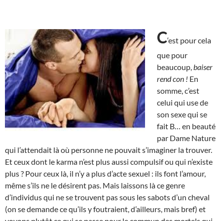
C
‘est pour cela
que pour
beaucoup,
baiser
rend con !
En
somme, c’est
celui qui use de
son sexe qui se
fait B… en beauté
par Dame Nature
qui l’attendait là où personne ne pouvait s’imaginer la trouver.
Et ceux dont le karma n’est plus aussi compulsif ou qui n’existe
plus ? Pour ceux là, il n’y a plus d’acte sexuel : ils font l’amour,
même s’ils ne le désirent pas. Mais laissons là ce genre
d’individus qui ne se trouvent pas sous les sabots d’un cheval
(on se demande ce qu’ils y foutraient, d’ailleurs, mais bref) et
voyons plutôt ce qui se passe pour le commun des mortels qui