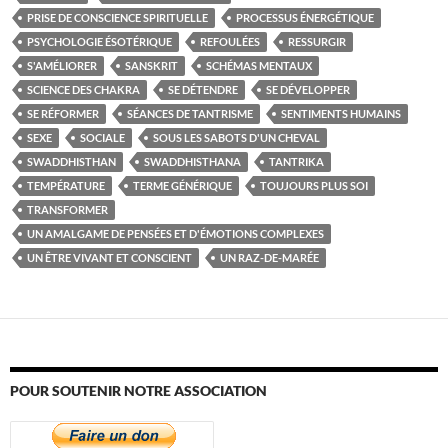
PRISE DE CONSCIENCE SPIRITUELLE
PROCESSUS ÉNERGÉTIQUE
PSYCHOLOGIE ÉSOTÉRIQUE
REFOULÉES
RESSURGIR
S'AMÉLIORER
SANSKRIT
SCHÉMAS MENTAUX
SCIENCE DES CHAKRA
SE DÉTENDRE
SE DÉVELOPPER
SE RÉFORMER
SÉANCES DE TANTRISME
SENTIMENTS HUMAINS
SEXE
SOCIALE
SOUS LES SABOTS D'UN CHEVAL
SWADDHISTHAN
SWADDHISTHANA
TANTRIKA
TEMPÉRATURE
TERME GÉNÉRIQUE
TOUJOURS PLUS SOI
TRANSFORMER
UN AMALGAME DE PENSÉES ET D'ÉMOTIONS COMPLEXES
UN ÊTRE VIVANT ET CONSCIENT
UN RAZ-DE-MARÉE
POUR SOUTENIR NOTRE ASSOCIATION