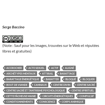
Serge Baccino
(Note : Sauf pour les images, trouvées sur le Web et réputées
libres et gratuites)
ACCROCHER
ACTE SEXUEL
ACTIF
ALIGNÉ
ARCHÉTYPES MENTAUX
ATTIRAIL
BARATTAGE
BARATTAGE ÉNERGÉTIQUE
BARATTER
BLOQUÉ
BLOQUER
BOUT DE VIANDE
CANNAUX
CENTRE DIVIN
CENTRE SACRÉ
CENTRE SACRÉ ET TANTRISME PSYCHOLOGIQUE
CENTRE SPIRITUEL
CETTE FÂCHEUSE MANIE
CIRCUITS ÉNERGÉTIQUES
COMPULSIF
CONDITIONNEMENTS
CONSCIENCE
CORPS ANIMIQUE