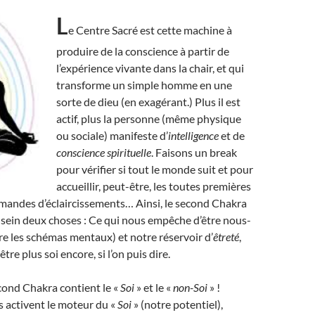
L
e Centre Sacré est cette machine à
produire de la conscience à partir de
l’expérience vivante dans la chair, et qui
transforme un simple homme en une
sorte de dieu (en exagérant.) Plus il est
actif, plus la personne (même physique
ou sociale) manifeste d’
intelligence
et de
conscience spirituelle
. Faisons un break
pour vérifier si tout le monde suit et pour
accueillir, peut-être, les toutes premières
mandes d’éclaircissements… Ainsi, le second Chakra
sein deux choses : Ce qui nous empêche d’être nous-
e les schémas mentaux) et notre réservoir d’
êtreté
,
tre plus soi encore, si l’on puis dire.
cond Chakra contient le «
Soi
» et le «
non-Soi
» !
 activent le moteur du «
Soi
» (notre potentiel),