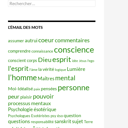
Rechercher :
L’ÉMAIL DES MOTS
coeur
commentaires
autrui
assumer
conscience
comprendre
connaissance
esprit
Dieu
conscient
corps
idée
Jésus
l'ego
l'esprit
Lumière
la vérité
l'âme
logique
l’homme
mental
Maîtres
personne
Moi-Idéalisé
pensées
paix
pouvoir
peur
plaisir
processus mentaux
Psychologie ésotérique
question
Psychologues Esotéristes
psy éso
questions
sujet
sanskrit
responsabilité
Terre