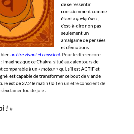
de se ressentir
consciemment comme
étant
« quelqu’un »
,
c’est-à-dire non pas
seulement un
amalgame de pensées
et d’émotions
 bien
un être vivant et conscient
.
Pour le dire encore
 :
imaginez que ce Chakra, situé aux alentours de
st comparable à un «
moteur
» qui, s’il est ACTIF et
gné, est capable de transformer ce bout de viande
ure est de 37.2 le matin (lol)
en un être conscient de
 s’exclamer fou de joie :
i ! »