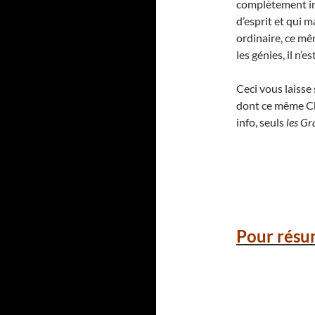
complètement ina
d’esprit et qui 
ordinaire, ce mê
les génies, il n’
Ceci vous laiss
dont ce même Cha
info, seuls
les Gr
Pour résu