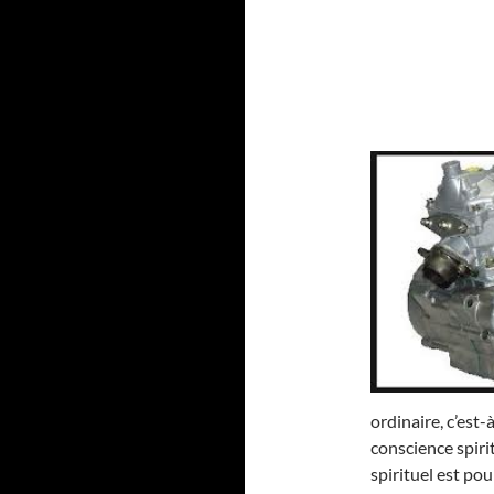
ordinaire, c’est
conscience spirit
spirituel est po