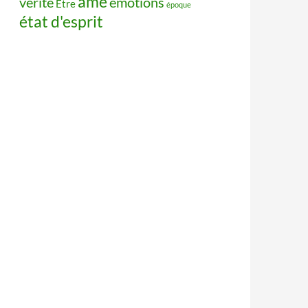
âme
vérité
émotions
Être
époque
état d'esprit