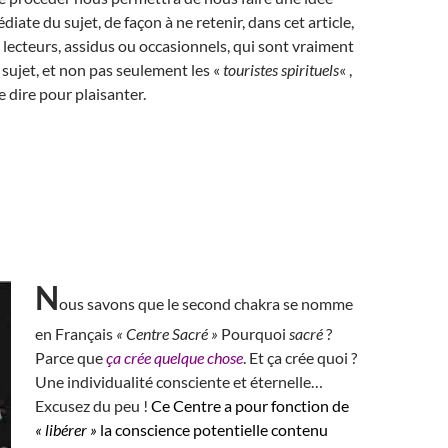
iate du sujet, de façon à ne retenir, dans cet article,
lecteurs, assidus ou occasionnels, qui sont vraiment
 sujet, et non pas seulement les «
touristes spirituels
« ,
e dire pour plaisanter.
N
ous savons que le second chakra se nomme
en Français
« Centre Sacré »
Pourquoi
sacré
?
Parce que
ça crée quelque chose
. Et ça crée quoi ?
Une individualité consciente et éternelle…
Excusez du peu !
Ce Centre a pour fonction de
« libérer »
la conscience potentielle contenu