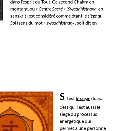
dans l’esprit du Tout.
Ce second Chakra en
montant, ou «
Centre Sacré
» (
Swaddhisthana
, en
sanskrit) est considéré comme étant le
siège du
Soi
(sens du mot «
swaddhisthan
« , soit dit en
S
‘il est
le siège
du Soi,
c’est qu’il est aussi le
siège du processus
énergétique qui
permet à une personne