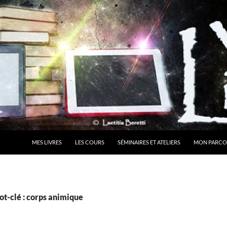
MES LIVRES
LES COURS
SÉMINAIRES ET ATELIERS
MON PARCO
t-clé : corps animique