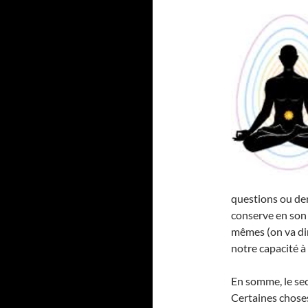
questions ou de
conserve en son 
mêmes (on va dir
notre capacité à ê
En somme, le se
Certaines choses