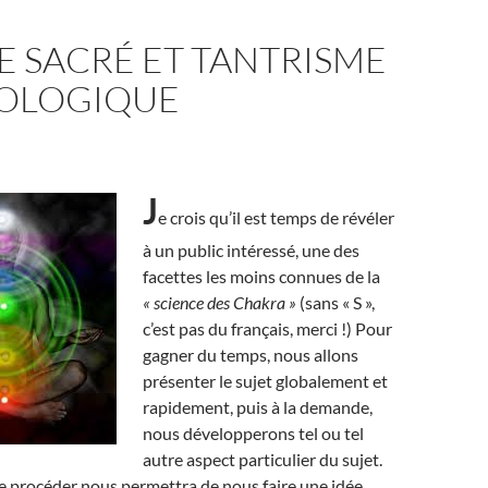
E SACRÉ ET TANTRISME
OLOGIQUE
J
e crois qu’il est temps de révéler
à un public intéressé, une des
facettes les moins connues de la
« science des Chakra »
(sans « S »,
c’est pas du français, merci !) Pour
gagner du temps, nous allons
présenter le sujet globalement et
rapidement, puis à la demande,
nous développerons tel ou tel
autre aspect particulier du sujet.
e procéder nous permettra de nous faire une idée