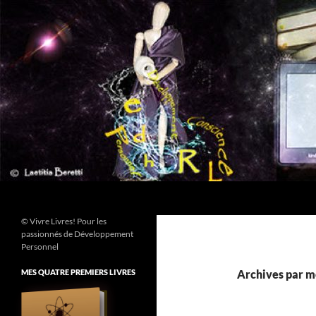
Aller
au
contenu
Recherche
© Vivre Livres! Pour les
passionnés de Développement
Personnel
MES QUATRE PREMIERS LIVRES
Archives par mo