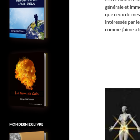
générale et imméd
que ceux de mes 
intéressés par le
comme j’aime à l
MON DERNIER LIVRE