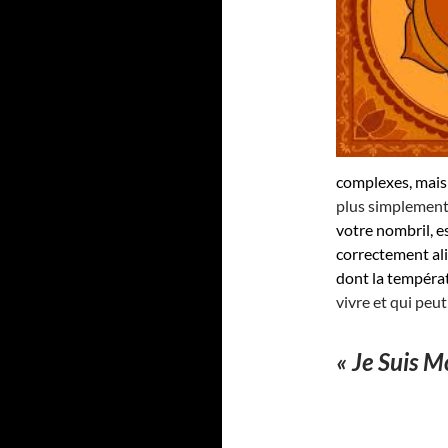
complexes, mais
plus simplement
votre nombril, e
correctement ali
dont la températ
vivre et qui peut
« Je Suis Mo