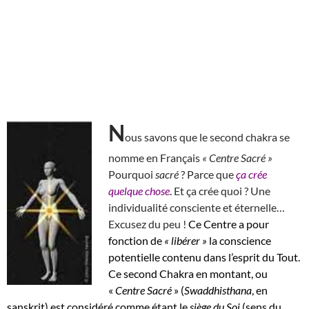
N
ous savons que le second chakra se
nomme en Français
« Centre Sacré »
Pourquoi
sacré
? Parce que
ça crée
quelque chose
. Et ça crée quoi ? Une
individualité consciente et éternelle…
Excusez du peu !
Ce Centre a pour
fonction de
« libérer »
la conscience
potentielle contenu dans l’esprit du Tout.
Ce second Chakra en montant, ou
«
Centre Sacré
» (
Swaddhisthana
, en
sanskrit) est considéré comme étant le
siège du Soi
(sens du