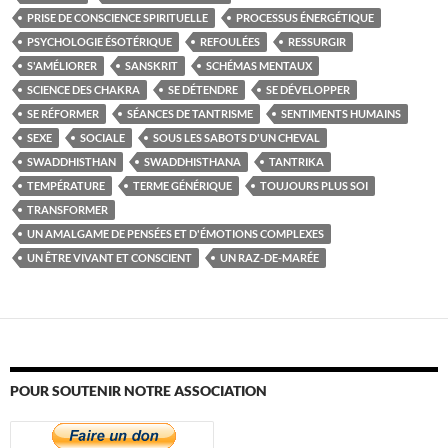
PRISE DE CONSCIENCE SPIRITUELLE
PROCESSUS ÉNERGÉTIQUE
PSYCHOLOGIE ÉSOTÉRIQUE
REFOULÉES
RESSURGIR
S'AMÉLIORER
SANSKRIT
SCHÉMAS MENTAUX
SCIENCE DES CHAKRA
SE DÉTENDRE
SE DÉVELOPPER
SE RÉFORMER
SÉANCES DE TANTRISME
SENTIMENTS HUMAINS
SEXE
SOCIALE
SOUS LES SABOTS D'UN CHEVAL
SWADDHISTHAN
SWADDHISTHANA
TANTRIKA
TEMPÉRATURE
TERME GÉNÉRIQUE
TOUJOURS PLUS SOI
TRANSFORMER
UN AMALGAME DE PENSÉES ET D'ÉMOTIONS COMPLEXES
UN ÊTRE VIVANT ET CONSCIENT
UN RAZ-DE-MARÉE
POUR SOUTENIR NOTRE ASSOCIATION