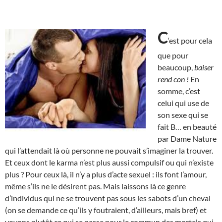
C
‘est pour cela
que pour
beaucoup,
baiser
rend con !
En
somme, c’est
celui qui use de
son sexe qui se
fait B… en beauté
par Dame Nature
qui l’attendait là où personne ne pouvait s’imaginer la trouver.
Et ceux dont le karma n’est plus aussi compulsif ou qui n’existe
plus ? Pour ceux là, il n’y a plus d’acte sexuel : ils font l’amour,
même s’ils ne le désirent pas. Mais laissons là ce genre
d’individus qui ne se trouvent pas sous les sabots d’un cheval
(on se demande ce qu’ils y foutraient, d’ailleurs, mais bref) et
voyons plutôt ce qui se passe pour le commun des mortels qui