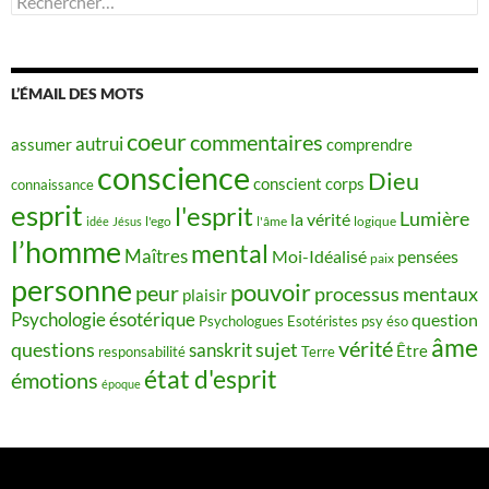
L’ÉMAIL DES MOTS
coeur
commentaires
autrui
assumer
comprendre
conscience
Dieu
conscient
corps
connaissance
esprit
l'esprit
Lumière
la vérité
idée
Jésus
l'ego
l'âme
logique
l’homme
mental
Maîtres
Moi-Idéalisé
pensées
paix
personne
pouvoir
peur
processus mentaux
plaisir
Psychologie ésotérique
question
Psychologues Esotéristes
psy éso
âme
vérité
questions
sujet
sanskrit
Être
responsabilité
Terre
état d'esprit
émotions
époque