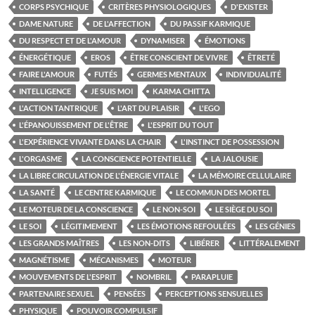
CORPS PSYCHIQUE
CRITÈRES PHYSIOLOGIQUES
D'EXISTER
DAME NATURE
DE L'AFFECTION
DU PASSIF KARMIQUE
DU RESPECT ET DE L'AMOUR
DYNAMISER
ÉMOTIONS
ÉNERGÉTIQUE
EROS
ÊTRE CONSCIENT DE VIVRE
ÊTRETÉ
FAIRE L'AMOUR
FUTÉS
GERMES MENTAUX
INDIVIDUALITÉ
INTELLIGENCE
JE SUIS MOI
KARMA CHITTA
L'ACTION TANTRIQUE
L'ART DU PLAISIR
L'EGO
L'ÉPANOUISSEMENT DE L'ÊTRE
L'ESPRIT DU TOUT
L'EXPÉRIENCE VIVANTE DANS LA CHAIR
L'INSTINCT DE POSSESSION
L'ORGASME
LA CONSCIENCE POTENTIELLE
LA JALOUSIE
LA LIBRE CIRCULATION DE L'ÉNERGIE VITALE
LA MÉMOIRE CELLULAIRE
LA SANTÉ
LE CENTRE KARMIQUE
LE COMMUN DES MORTEL
LE MOTEUR DE LA CONSCIENCE
LE NON-SOI
LE SIÈGE DU SOI
LE SOI
LÉGITIMEMENT
LES ÉMOTIONS REFOULÉES
LES GÉNIES
LES GRANDS MAÎTRES
LES NON-DITS
LIBÉRER
LITTÉRALEMENT
MAGNÉTISME
MÉCANISMES
MOTEUR
MOUVEMENTS DE L'ESPRIT
NOMBRIL
PARAPLUIE
PARTENAIRE SEXUEL
PENSÉES
PERCEPTIONS SENSUELLES
PHYSIQUE
POUVOIR COMPULSIF