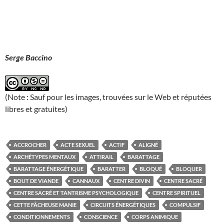
Serge Baccino
(Note : Sauf pour les images, trouvées sur le Web et réputées
libres et gratuites)
ACCROCHER
ACTE SEXUEL
ACTIF
ALIGNÉ
ARCHÉTYPES MENTAUX
ATTIRAIL
BARATTAGE
BARATTAGE ÉNERGÉTIQUE
BARATTER
BLOQUÉ
BLOQUER
BOUT DE VIANDE
CANNAUX
CENTRE DIVIN
CENTRE SACRÉ
CENTRE SACRÉ ET TANTRISME PSYCHOLOGIQUE
CENTRE SPIRITUEL
CETTE FÂCHEUSE MANIE
CIRCUITS ÉNERGÉTIQUES
COMPULSIF
CONDITIONNEMENTS
CONSCIENCE
CORPS ANIMIQUE