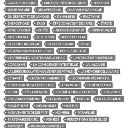
CORPS PSYCHIQUE
CRITÈRES PHYSIOLOGIQUES
D'EXISTER
DAME NATURE
DE L'AFFECTION
DU PASSIF KARMIQUE
DU RESPECT ET DE L'AMOUR
DYNAMISER
ÉMOTIONS
ÉNERGÉTIQUE
EROS
ÊTRE CONSCIENT DE VIVRE
ÊTRETÉ
FAIRE L'AMOUR
FUTÉS
GERMES MENTAUX
INDIVIDUALITÉ
INTELLIGENCE
JE SUIS MOI
KARMA CHITTA
L'ACTION TANTRIQUE
L'ART DU PLAISIR
L'EGO
L'ÉPANOUISSEMENT DE L'ÊTRE
L'ESPRIT DU TOUT
L'EXPÉRIENCE VIVANTE DANS LA CHAIR
L'INSTINCT DE POSSESSION
L'ORGASME
LA CONSCIENCE POTENTIELLE
LA JALOUSIE
LA LIBRE CIRCULATION DE L'ÉNERGIE VITALE
LA MÉMOIRE CELLULAIRE
LA SANTÉ
LE CENTRE KARMIQUE
LE COMMUN DES MORTEL
LE MOTEUR DE LA CONSCIENCE
LE NON-SOI
LE SIÈGE DU SOI
LE SOI
LÉGITIMEMENT
LES ÉMOTIONS REFOULÉES
LES GÉNIES
LES GRANDS MAÎTRES
LES NON-DITS
LIBÉRER
LITTÉRALEMENT
MAGNÉTISME
MÉCANISMES
MOTEUR
MOUVEMENTS DE L'ESPRIT
NOMBRIL
PARAPLUIE
PARTENAIRE SEXUEL
PENSÉES
PERCEPTIONS SENSUELLES
PHYSIQUE
POUVOIR COMPULSIF