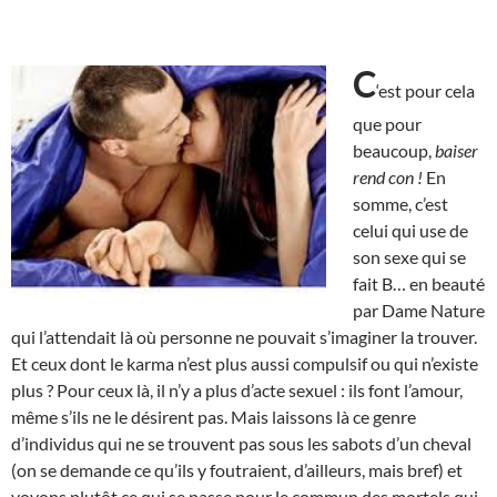
C
‘est pour cela
que pour
beaucoup,
baiser
rend con !
En
somme, c’est
celui qui use de
son sexe qui se
fait B… en beauté
par Dame Nature
qui l’attendait là où personne ne pouvait s’imaginer la trouver.
Et ceux dont le karma n’est plus aussi compulsif ou qui n’existe
plus ? Pour ceux là, il n’y a plus d’acte sexuel : ils font l’amour,
même s’ils ne le désirent pas. Mais laissons là ce genre
d’individus qui ne se trouvent pas sous les sabots d’un cheval
(on se demande ce qu’ils y foutraient, d’ailleurs, mais bref) et
voyons plutôt ce qui se passe pour le commun des mortels qui