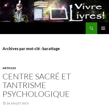
Aller
au
contenu
Recherche
MENU
PRINCI
Archives par mot-clé : barattage
ARTICLES
CENTRE SACRÉ ET
TANTRISME
PSYCHOLOGIQUE
26 JUILLET 2013