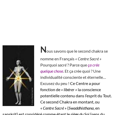
N
ous savons que le second chakra se
nomme en Français
« Centre Sacré »
Pourquoi
sacré
? Parce que
ça crée
quelque chose
. Et ça crée quoi ? Une
individualité consciente et éternelle…
Excusez du peu !
Ce Centre a pour
fonction de
« libérer »
la conscience
potentielle contenu dans l’esprit du Tout.
Ce second Chakra en montant, ou
«
Centre Sacré
» (
Swaddhisthana
, en
sanskrit) est considéré comme étant le
siège du Soi
(sens du