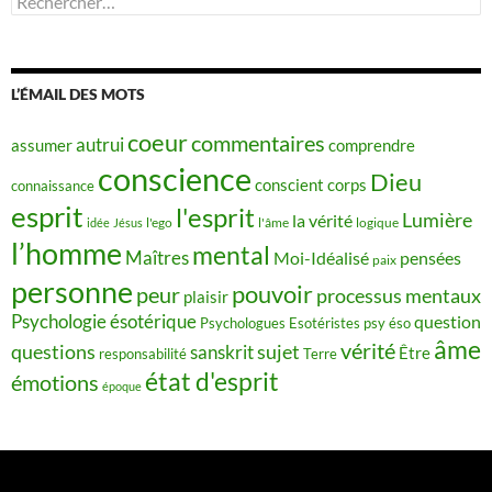
L’ÉMAIL DES MOTS
coeur
commentaires
autrui
assumer
comprendre
conscience
Dieu
conscient
corps
connaissance
esprit
l'esprit
Lumière
la vérité
idée
Jésus
l'ego
l'âme
logique
l’homme
mental
Maîtres
Moi-Idéalisé
pensées
paix
personne
pouvoir
peur
processus mentaux
plaisir
Psychologie ésotérique
question
Psychologues Esotéristes
psy éso
âme
vérité
questions
sujet
sanskrit
Être
responsabilité
Terre
état d'esprit
émotions
époque