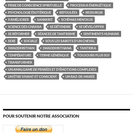
PRISE DE CONSCIENCE SPIRITUELLE
PROCESSUS ÉNERGÉTIQUE
PSYCHOLOGIE ÉSOTÉRIQUE
REFOULÉES
RESSURGIR
S'AMÉLIORER
SANSKRIT
SCHÉMAS MENTAUX
SCIENCE DES CHAKRA
SE DÉTENDRE
SE DÉVELOPPER
SE RÉFORMER
SÉANCES DE TANTRISME
SENTIMENTS HUMAINS
SEXE
SOCIALE
SOUS LES SABOTS D'UN CHEVAL
SWADDHISTHAN
SWADDHISTHANA
TANTRIKA
TEMPÉRATURE
TERME GÉNÉRIQUE
TOUJOURS PLUS SOI
TRANSFORMER
UN AMALGAME DE PENSÉES ET D'ÉMOTIONS COMPLEXES
UN ÊTRE VIVANT ET CONSCIENT
UN RAZ-DE-MARÉE
POUR SOUTENIR NOTRE ASSOCIATION