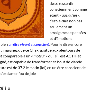
de se ressentir
consciemment comme
étant
« quelqu’un »
,
c’est-à-dire non pas
seulement un
amalgame de pensées
et d’émotions
 bien
un être vivant et conscient
.
Pour le dire encore
 :
imaginez que ce Chakra, situé aux alentours de
st comparable à un «
moteur
» qui, s’il est ACTIF et
gné, est capable de transformer ce bout de viande
ure est de 37.2 le matin (lol)
en un être conscient de
 s’exclamer fou de joie :
i ! »