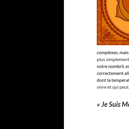
complexes, mais
plus simplement
votre nombril, e
correctement ali
dont la températ
vivre et qui peut
« Je Suis Mo