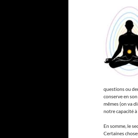
questions ou de
conserve en son 
mêmes (on va dir
notre capacité à ê
En somme, le se
Certaines choses