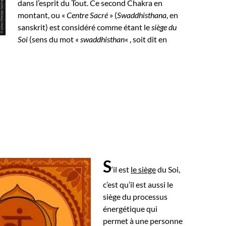
dans l’esprit du Tout.
Ce second Chakra en
montant, ou «
Centre Sacré
» (
Swaddhisthana
, en
sanskrit) est considéré comme étant le
siège du
Soi
(sens du mot «
swaddhisthan
« , soit dit en
S
‘il est
le siège
du Soi,
c’est qu’il est aussi le
siège du processus
énergétique qui
permet à une personne