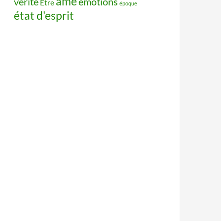
âme
vérité
émotions
Être
époque
état d'esprit