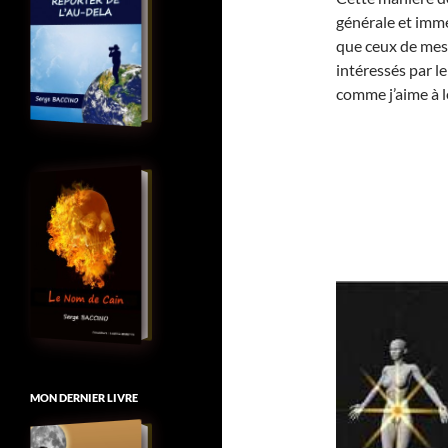
générale et imméd
que ceux de mes 
intéressés par le
comme j’aime à l
MON DERNIER LIVRE