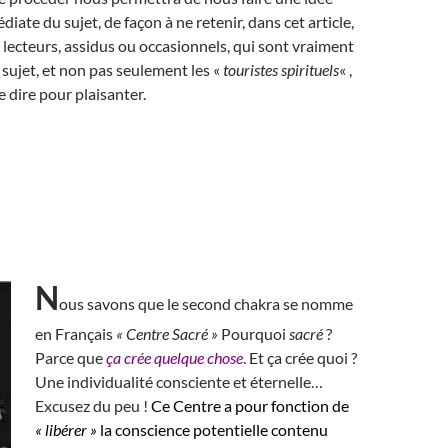
iate du sujet, de façon à ne retenir, dans cet article,
lecteurs, assidus ou occasionnels, qui sont vraiment
 sujet, et non pas seulement les «
touristes spirituels
« ,
e dire pour plaisanter.
N
ous savons que le second chakra se nomme
en Français
« Centre Sacré »
Pourquoi
sacré
?
Parce que
ça crée quelque chose
. Et ça crée quoi ?
Une individualité consciente et éternelle…
Excusez du peu !
Ce Centre a pour fonction de
« libérer »
la conscience potentielle contenu