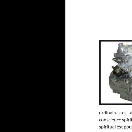
ordinaire, c’est
conscience spirit
spirituel est po