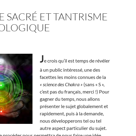
E SACRÉ ET TANTRISME
OLOGIQUE
J
e crois qu’il est temps de révéler
à un public intéressé, une des
facettes les moins connues de la
« science des Chakra »
(sans « S »,
c’est pas du français, merci !) Pour
gagner du temps, nous allons
présenter le sujet globalement et
rapidement, puis à la demande,
nous développerons tel ou tel
autre aspect particulier du sujet.
e procéder nous permettra de nous faire une idée