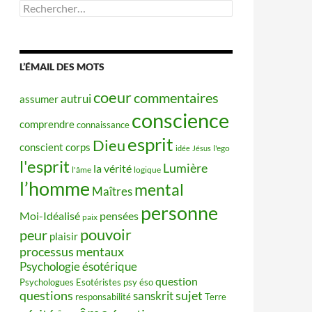
Rechercher :
L’ÉMAIL DES MOTS
coeur
commentaires
autrui
assumer
conscience
comprendre
connaissance
esprit
Dieu
conscient
corps
idée
Jésus
l'ego
l'esprit
Lumière
la vérité
l'âme
logique
l’homme
mental
Maîtres
personne
Moi-Idéalisé
pensées
paix
pouvoir
peur
plaisir
processus mentaux
Psychologie ésotérique
question
Psychologues Esotéristes
psy éso
questions
sujet
sanskrit
responsabilité
Terre