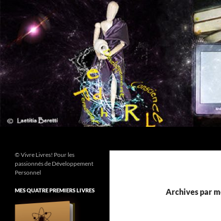
Aller
au
contenu
Recherche
© Vivre Livres! Pour les
passionnés de Développement
Personnel
MES QUATRE PREMIERS LIVRES
Archives par m