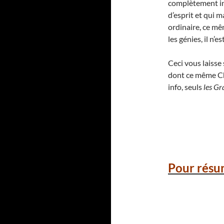
complètement ina
d’esprit et qui 
ordinaire, ce mê
les génies, il n’
Ceci vous laiss
dont ce même Cha
info, seuls
les Gr
Pour résu