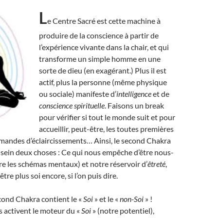
L
e Centre Sacré est cette machine à
produire de la conscience à partir de
l’expérience vivante dans la chair, et qui
transforme un simple homme en une
sorte de dieu (en exagérant.) Plus il est
actif, plus la personne (même physique
ou sociale) manifeste d’
intelligence
et de
conscience spirituelle
. Faisons un break
pour vérifier si tout le monde suit et pour
accueillir, peut-être, les toutes premières
mandes d’éclaircissements… Ainsi, le second Chakra
sein deux choses : Ce qui nous empêche d’être nous-
e les schémas mentaux) et notre réservoir d’
êtreté
,
tre plus soi encore, si l’on puis dire.
cond Chakra contient le «
Soi
» et le «
non-Soi
» !
 activent le moteur du «
Soi
» (notre potentiel),