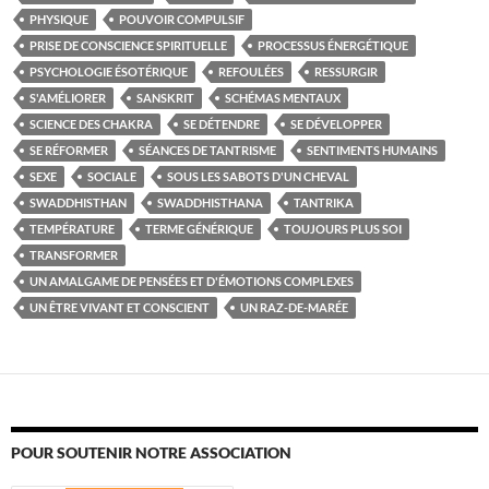
PHYSIQUE
POUVOIR COMPULSIF
PRISE DE CONSCIENCE SPIRITUELLE
PROCESSUS ÉNERGÉTIQUE
PSYCHOLOGIE ÉSOTÉRIQUE
REFOULÉES
RESSURGIR
S'AMÉLIORER
SANSKRIT
SCHÉMAS MENTAUX
SCIENCE DES CHAKRA
SE DÉTENDRE
SE DÉVELOPPER
SE RÉFORMER
SÉANCES DE TANTRISME
SENTIMENTS HUMAINS
SEXE
SOCIALE
SOUS LES SABOTS D'UN CHEVAL
SWADDHISTHAN
SWADDHISTHANA
TANTRIKA
TEMPÉRATURE
TERME GÉNÉRIQUE
TOUJOURS PLUS SOI
TRANSFORMER
UN AMALGAME DE PENSÉES ET D'ÉMOTIONS COMPLEXES
UN ÊTRE VIVANT ET CONSCIENT
UN RAZ-DE-MARÉE
POUR SOUTENIR NOTRE ASSOCIATION