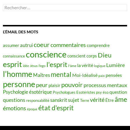
Rechercher :
L’ÉMAIL DES MOTS
coeur
commentaires
autrui
assumer
comprendre
conscience
Dieu
conscient
corps
connaissance
esprit
l'esprit
Lumière
la vérité
idée
Jésus
l'ego
l'âme
logique
l’homme
mental
Maîtres
Moi-Idéalisé
pensées
paix
personne
pouvoir
peur
processus mentaux
plaisir
Psychologie ésotérique
question
Psychologues Esotéristes
psy éso
âme
vérité
questions
sujet
sanskrit
Être
responsabilité
Terre
état d'esprit
émotions
époque