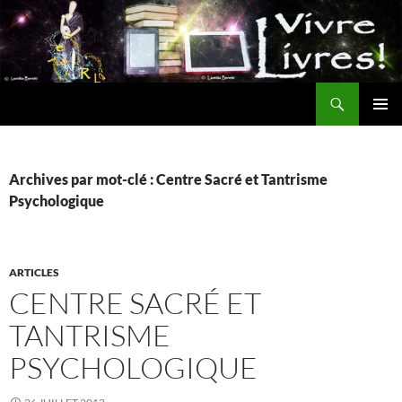
Aller
au
contenu
Recherche
MENU
PRINCI
Archives par mot-clé : Centre Sacré et Tantrisme
Psychologique
ARTICLES
CENTRE SACRÉ ET
TANTRISME
PSYCHOLOGIQUE