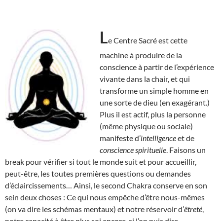
L
e Centre Sacré est cette
machine à produire de la
conscience à partir de l’expérience
vivante dans la chair, et qui
transforme un simple homme en
une sorte de dieu (en exagérant.)
Plus il est actif, plus la personne
(même physique ou sociale)
manifeste d’
intelligence
et de
conscience spirituelle
. Faisons un
break pour vérifier si tout le monde suit et pour accueillir,
peut-être, les toutes premières questions ou demandes
d’éclaircissements… Ainsi, le second Chakra conserve en son
sein deux choses : Ce qui nous empêche d’être nous-mêmes
(on va dire les schémas mentaux) et notre réservoir d’
êtreté
,
notre capacité à être plus soi encore, si l’on puis dire.