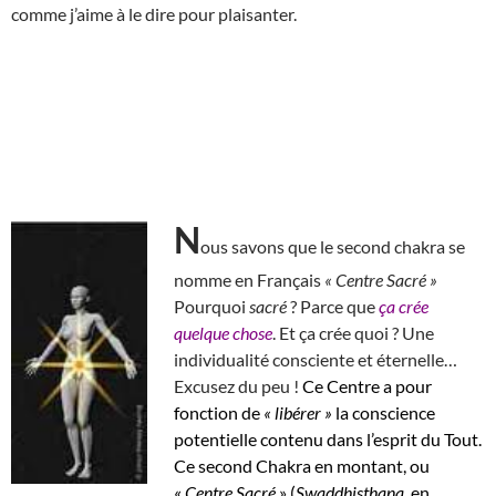
comme j’aime à le dire pour plaisanter.
N
ous savons que le second chakra se
nomme en Français
« Centre Sacré »
Pourquoi
sacré
? Parce que
ça crée
quelque chose
. Et ça crée quoi ? Une
individualité consciente et éternelle…
Excusez du peu !
Ce Centre a pour
fonction de
« libérer »
la conscience
potentielle contenu dans l’esprit du Tout.
Ce second Chakra en montant, ou
«
Centre Sacré
» (
Swaddhisthana
, en