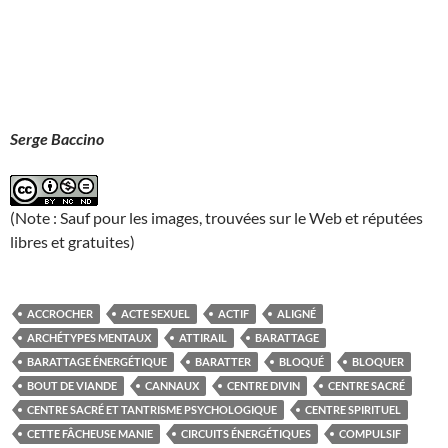
Serge Baccino
(Note : Sauf pour les images, trouvées sur le Web et réputées
libres et gratuites)
ACCROCHER
ACTE SEXUEL
ACTIF
ALIGNÉ
ARCHÉTYPES MENTAUX
ATTIRAIL
BARATTAGE
BARATTAGE ÉNERGÉTIQUE
BARATTER
BLOQUÉ
BLOQUER
BOUT DE VIANDE
CANNAUX
CENTRE DIVIN
CENTRE SACRÉ
CENTRE SACRÉ ET TANTRISME PSYCHOLOGIQUE
CENTRE SPIRITUEL
CETTE FÂCHEUSE MANIE
CIRCUITS ÉNERGÉTIQUES
COMPULSIF