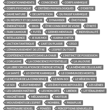
CONDITIONNEMENTS
CONSCIENCE
CORPS ANIMIQUE
CORPS PSYCHIQUE
CRITÈRES PHYSIOLOGIQUES
D'EXISTER
DAME NATURE
DE L'AFFECTION
DU PASSIF KARMIQUE
DU RESPECT ET DE L'AMOUR
DYNAMISER
ÉMOTIONS
ÉNERGÉTIQUE
EROS
ÊTRE CONSCIENT DE VIVRE
ÊTRETÉ
FAIRE L'AMOUR
FUTÉS
GERMES MENTAUX
INDIVIDUALITÉ
INTELLIGENCE
JE SUIS MOI
KARMA CHITTA
L'ACTION TANTRIQUE
L'ART DU PLAISIR
L'EGO
L'ÉPANOUISSEMENT DE L'ÊTRE
L'ESPRIT DU TOUT
L'EXPÉRIENCE VIVANTE DANS LA CHAIR
L'INSTINCT DE POSSESSION
L'ORGASME
LA CONSCIENCE POTENTIELLE
LA JALOUSIE
LA LIBRE CIRCULATION DE L'ÉNERGIE VITALE
LA MÉMOIRE CELLULAIRE
LA SANTÉ
LE CENTRE KARMIQUE
LE COMMUN DES MORTEL
LE MOTEUR DE LA CONSCIENCE
LE NON-SOI
LE SIÈGE DU SOI
LE SOI
LÉGITIMEMENT
LES ÉMOTIONS REFOULÉES
LES GÉNIES
LES GRANDS MAÎTRES
LES NON-DITS
LIBÉRER
LITTÉRALEMENT
MAGNÉTISME
MÉCANISMES
MOTEUR
MOUVEMENTS DE L'ESPRIT
NOMBRIL
PARAPLUIE
PARTENAIRE SEXUEL
PENSÉES
PERCEPTIONS SENSUELLES