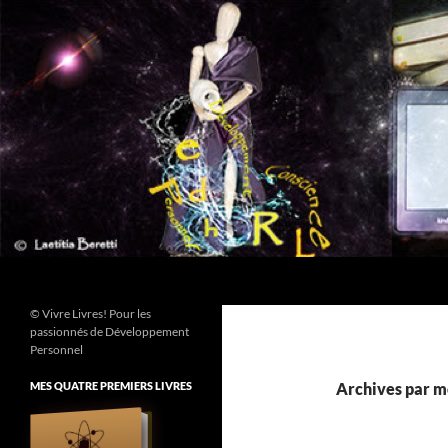
Aller
au
contenu
Recherche
© Vivre Livres! Pour les
passionnés de Développement
Personnel
MES QUATRE PREMIERS LIVRES
Archives par mo