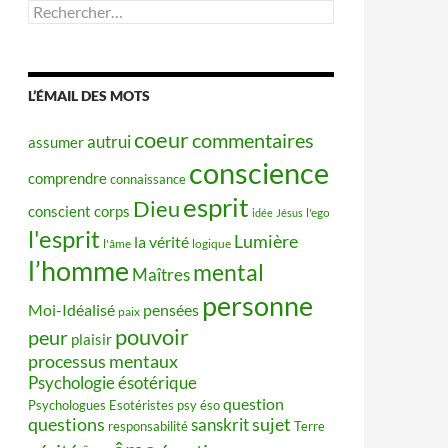
Rechercher :
L’ÉMAIL DES MOTS
coeur
commentaires
autrui
assumer
conscience
comprendre
connaissance
esprit
Dieu
conscient
corps
idée
Jésus
l'ego
l'esprit
Lumière
la vérité
l'âme
logique
l’homme
mental
Maîtres
personne
Moi-Idéalisé
pensées
paix
pouvoir
peur
plaisir
processus mentaux
Psychologie ésotérique
question
Psychologues Esotéristes
psy éso
questions
sujet
sanskrit
responsabilité
Terre