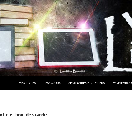
MES LIVRES
LES COURS
SÉMINAIRES ET ATELIERS
MON PARCO
t-clé : bout de viande