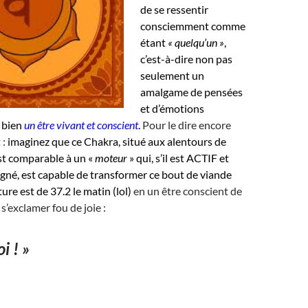
de se ressentir
consciemment comme
étant
« quelqu’un »
,
c’est-à-dire non pas
seulement un
amalgame de pensées
et d’émotions
 bien
un être vivant et conscient
.
Pour le dire encore
 :
imaginez que ce Chakra, situé aux alentours de
st comparable à un «
moteur
» qui, s’il est ACTIF et
gné, est capable de transformer ce bout de viande
ure est de 37.2 le matin (lol)
en un être conscient de
 s’exclamer fou de joie :
i ! »