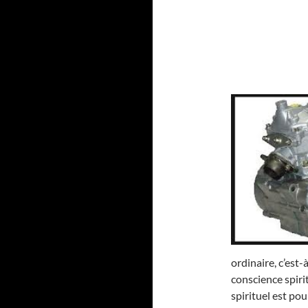
ordinaire, c’est
conscience spirit
spirituel est po