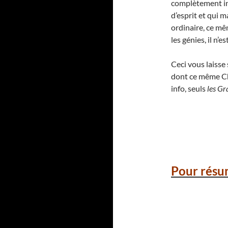
complètement ina
d’esprit et qui 
ordinaire, ce mê
les génies, il n’
Ceci vous laiss
dont ce même Cha
info, seuls
les Gr
Pour résu