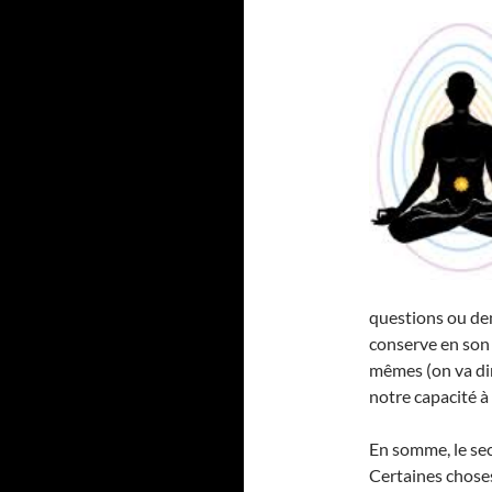
questions ou de
conserve en son 
mêmes (on va dir
notre capacité à ê
En somme, le se
Certaines choses