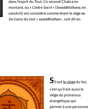
dans l’esprit du Tout.
Ce second Chakra en
montant, ou «
Centre Sacré
» (
Swaddhisthana
, en
sanskrit) est considéré comme étant le
siège du
Soi
(sens du mot «
swaddhisthan
« , soit dit en
S
‘il est
le siège
du Soi,
c’est qu’il est aussi le
siège du processus
énergétique qui
permet à une personne