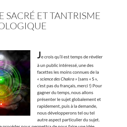
E SACRÉ ET TANTRISME
OLOGIQUE
J
e crois qu’il est temps de révéler
à un public intéressé, une des
facettes les moins connues de la
« science des Chakra »
(sans « S »,
c’est pas du français, merci !) Pour
gagner du temps, nous allons
présenter le sujet globalement et
rapidement, puis à la demande,
nous développerons tel ou tel
autre aspect particulier du sujet.
e procéder nous permettra de nous faire une idée