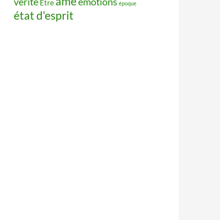
âme
vérité
émotions
Être
époque
état d'esprit