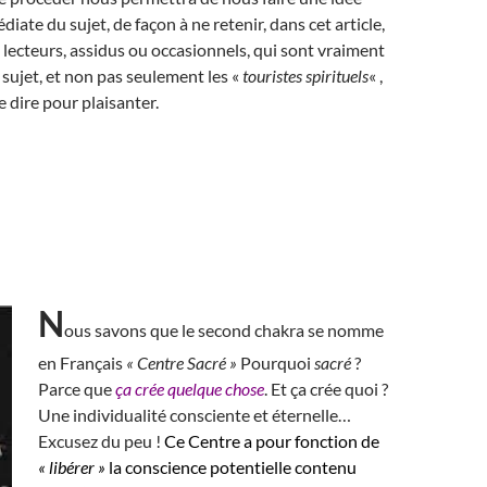
iate du sujet, de façon à ne retenir, dans cet article,
lecteurs, assidus ou occasionnels, qui sont vraiment
 sujet, et non pas seulement les «
touristes spirituels
« ,
e dire pour plaisanter.
N
ous savons que le second chakra se nomme
en Français
« Centre Sacré »
Pourquoi
sacré
?
Parce que
ça crée quelque chose
. Et ça crée quoi ?
Une individualité consciente et éternelle…
Excusez du peu !
Ce Centre a pour fonction de
« libérer »
la conscience potentielle contenu