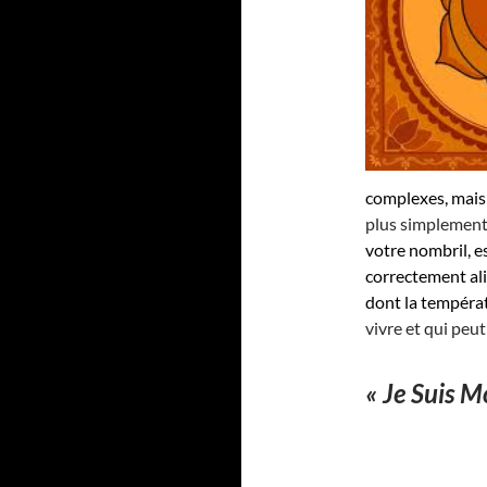
complexes, mais
plus simplement
votre nombril, e
correctement ali
dont la températ
vivre et qui peut
« Je Suis Mo