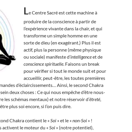
L
e Centre Sacré est cette machine à
produire de la conscience à partir de
l’expérience vivante dans la chair, et qui
transforme un simple homme en une
sorte de dieu (en exagérant.) Plus il est
actif, plus la personne (même physique
ou sociale) manifeste d’
intelligence
et de
conscience spirituelle
. Faisons un break
pour vérifier si tout le monde suit et pour
accueillir, peut-être, les toutes premières
mandes d’éclaircissements… Ainsi, le second Chakra
sein deux choses : Ce qui nous empêche d’être nous-
e les schémas mentaux) et notre réservoir d’
êtreté
,
tre plus soi encore, si l’on puis dire.
cond Chakra contient le «
Soi
» et le «
non-Soi
» !
 activent le moteur du «
Soi
» (notre potentiel),