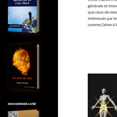
générale et imméd
que ceux de mes 
intéressés par le
comme j’aime à l
MON DERNIER LIVRE