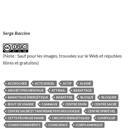
Serge Baccino
(Note : Sauf pour les images, trouvées sur le Web et réputées
libres et gratuites)
ACCROCHER
ACTE SEXUEL
ACTIF
ALIGNÉ
ARCHÉTYPES MENTAUX
ATTIRAIL
BARATTAGE
BARATTAGE ÉNERGÉTIQUE
BARATTER
BLOQUÉ
BLOQUER
BOUT DE VIANDE
CANNAUX
CENTRE DIVIN
CENTRE SACRÉ
CENTRE SACRÉ ET TANTRISME PSYCHOLOGIQUE
CENTRE SPIRITUEL
CETTE FÂCHEUSE MANIE
CIRCUITS ÉNERGÉTIQUES
COMPULSIF
CONDITIONNEMENTS
CONSCIENCE
CORPS ANIMIQUE