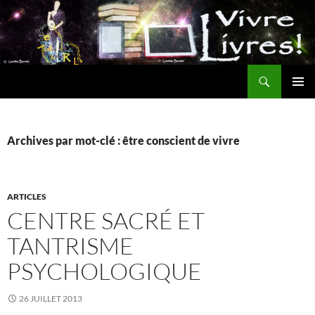
Aller
au
contenu
Recherche
MENU
PRINCI
Archives par mot-clé : être conscient de vivre
ARTICLES
CENTRE SACRÉ ET
TANTRISME
PSYCHOLOGIQUE
26 JUILLET 2013