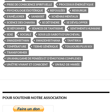
PRISE DE CONSCIENCE SPIRITUELLE
PROCESSUS ÉNERGÉTIQUE
PSYCHOLOGIE ÉSOTÉRIQUE
REFOULÉES
RESSURGIR
S'AMÉLIORER
SANSKRIT
SCHÉMAS MENTAUX
SCIENCE DES CHAKRA
SE DÉTENDRE
SE DÉVELOPPER
SE RÉFORMER
SÉANCES DE TANTRISME
SENTIMENTS HUMAINS
SEXE
SOCIALE
SOUS LES SABOTS D'UN CHEVAL
SWADDHISTHAN
SWADDHISTHANA
TANTRIKA
TEMPÉRATURE
TERME GÉNÉRIQUE
TOUJOURS PLUS SOI
TRANSFORMER
UN AMALGAME DE PENSÉES ET D'ÉMOTIONS COMPLEXES
UN ÊTRE VIVANT ET CONSCIENT
UN RAZ-DE-MARÉE
POUR SOUTENIR NOTRE ASSOCIATION