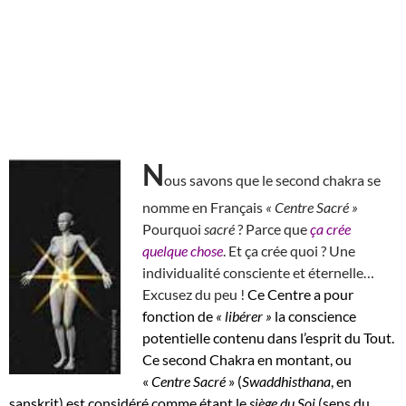
N
ous savons que le second chakra se
nomme en Français
« Centre Sacré »
Pourquoi
sacré
? Parce que
ça crée
quelque chose
. Et ça crée quoi ? Une
individualité consciente et éternelle…
Excusez du peu !
Ce Centre a pour
fonction de
« libérer »
la conscience
potentielle contenu dans l’esprit du Tout.
Ce second Chakra en montant, ou
«
Centre Sacré
» (
Swaddhisthana
, en
sanskrit) est considéré comme étant le
siège du Soi
(sens du