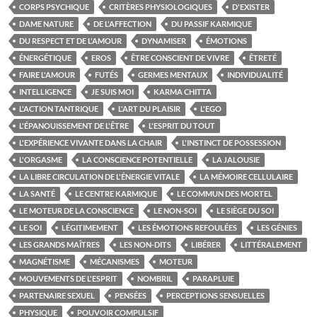
CORPS PSYCHIQUE
CRITÈRES PHYSIOLOGIQUES
D'EXISTER
DAME NATURE
DE L'AFFECTION
DU PASSIF KARMIQUE
DU RESPECT ET DE L'AMOUR
DYNAMISER
ÉMOTIONS
ÉNERGÉTIQUE
EROS
ÊTRE CONSCIENT DE VIVRE
ÊTRETÉ
FAIRE L'AMOUR
FUTÉS
GERMES MENTAUX
INDIVIDUALITÉ
INTELLIGENCE
JE SUIS MOI
KARMA CHITTA
L'ACTION TANTRIQUE
L'ART DU PLAISIR
L'EGO
L'ÉPANOUISSEMENT DE L'ÊTRE
L'ESPRIT DU TOUT
L'EXPÉRIENCE VIVANTE DANS LA CHAIR
L'INSTINCT DE POSSESSION
L'ORGASME
LA CONSCIENCE POTENTIELLE
LA JALOUSIE
LA LIBRE CIRCULATION DE L'ÉNERGIE VITALE
LA MÉMOIRE CELLULAIRE
LA SANTÉ
LE CENTRE KARMIQUE
LE COMMUN DES MORTEL
LE MOTEUR DE LA CONSCIENCE
LE NON-SOI
LE SIÈGE DU SOI
LE SOI
LÉGITIMEMENT
LES ÉMOTIONS REFOULÉES
LES GÉNIES
LES GRANDS MAÎTRES
LES NON-DITS
LIBÉRER
LITTÉRALEMENT
MAGNÉTISME
MÉCANISMES
MOTEUR
MOUVEMENTS DE L'ESPRIT
NOMBRIL
PARAPLUIE
PARTENAIRE SEXUEL
PENSÉES
PERCEPTIONS SENSUELLES
PHYSIQUE
POUVOIR COMPULSIF