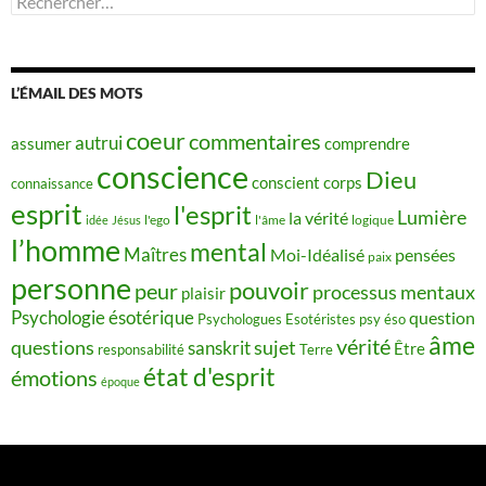
L’ÉMAIL DES MOTS
coeur
commentaires
autrui
assumer
comprendre
conscience
Dieu
conscient
corps
connaissance
esprit
l'esprit
Lumière
la vérité
idée
Jésus
l'ego
l'âme
logique
l’homme
mental
Maîtres
Moi-Idéalisé
pensées
paix
personne
pouvoir
peur
processus mentaux
plaisir
Psychologie ésotérique
question
Psychologues Esotéristes
psy éso
âme
vérité
questions
sujet
sanskrit
Être
responsabilité
Terre
état d'esprit
émotions
époque