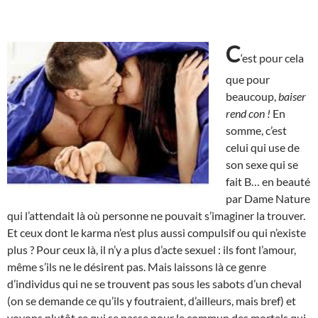
C
‘est pour cela
que pour
beaucoup,
baiser
rend con !
En
somme, c’est
celui qui use de
son sexe qui se
fait B… en beauté
par Dame Nature
qui l’attendait là où personne ne pouvait s’imaginer la trouver.
Et ceux dont le karma n’est plus aussi compulsif ou qui n’existe
plus ? Pour ceux là, il n’y a plus d’acte sexuel : ils font l’amour,
même s’ils ne le désirent pas. Mais laissons là ce genre
d’individus qui ne se trouvent pas sous les sabots d’un cheval
(on se demande ce qu’ils y foutraient, d’ailleurs, mais bref) et
voyons plutôt ce qui se passe pour le commun des mortels qui