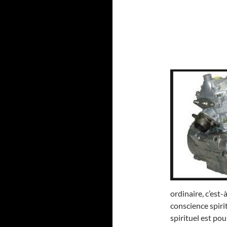
ordinaire, c’est
conscience spirit
spirituel est po