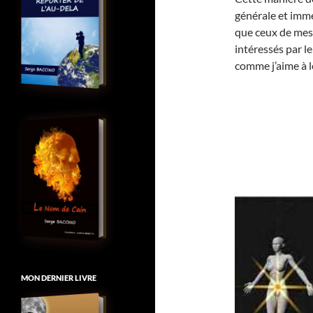
générale et imméd
que ceux de mes 
intéressés par le
comme j’aime à l
MON DERNIER LIVRE