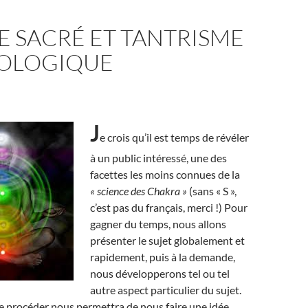
E SACRÉ ET TANTRISME
OLOGIQUE
J
e crois qu’il est temps de révéler
à un public intéressé, une des
facettes les moins connues de la
« science des Chakra »
(sans « S »,
c’est pas du français, merci !) Pour
gagner du temps, nous allons
présenter le sujet globalement et
rapidement, puis à la demande,
nous développerons tel ou tel
autre aspect particulier du sujet.
e procéder nous permettra de nous faire une idée