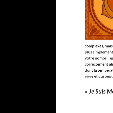
complexes, mais
plus simplement
votre nombril, e
correctement ali
dont la températ
vivre et qui peut
« Je Suis Mo