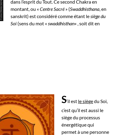
dans l’esprit du Tout.
Ce second Chakra en
montant, ou «
Centre Sacré
» (
Swaddhisthana
, en
sanskrit) est considéré comme étant le
siège du
Soi
(sens du mot «
swaddhisthan
« , soit dit en
S
‘il est
le siège
du Soi,
c’est qu’il est aussi le
siège du processus
énergétique qui
permet à une personne