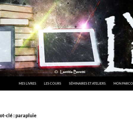
MES LIVRES
LES COURS
SÉMINAIRES ET ATELIERS
MON PARCO
t-clé : parapluie