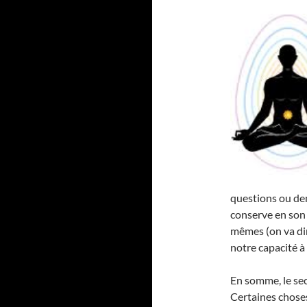
questions ou de
conserve en son 
mêmes (on va dir
notre capacité à ê
En somme, le se
Certaines choses