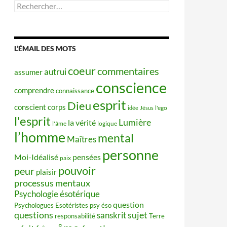
Rechercher :
L’ÉMAIL DES MOTS
coeur
commentaires
autrui
assumer
conscience
comprendre
connaissance
esprit
Dieu
conscient
corps
idée
Jésus
l'ego
l'esprit
Lumière
la vérité
l'âme
logique
l’homme
mental
Maîtres
personne
Moi-Idéalisé
pensées
paix
pouvoir
peur
plaisir
processus mentaux
Psychologie ésotérique
question
Psychologues Esotéristes
psy éso
questions
sujet
sanskrit
responsabilité
Terre