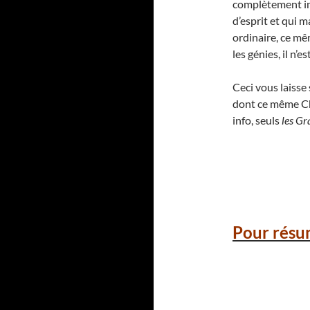
complètement ina
d’esprit et qui 
ordinaire, ce mê
les génies, il n’
Ceci vous laiss
dont ce même Cha
info, seuls
les Gr
Pour résu