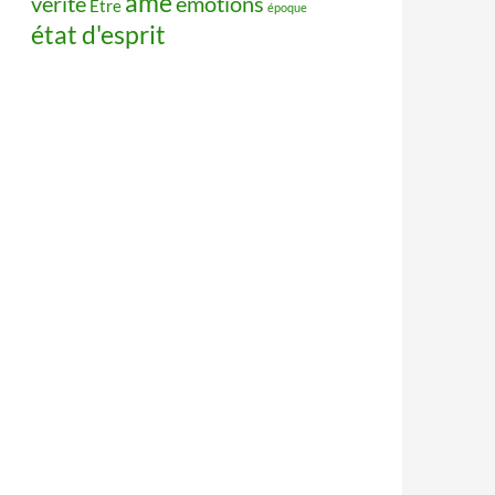
âme
vérité
émotions
Être
époque
état d'esprit