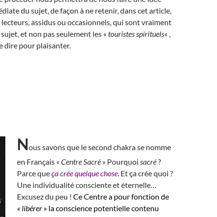
iate du sujet, de façon à ne retenir, dans cet article,
lecteurs, assidus ou occasionnels, qui sont vraiment
 sujet, et non pas seulement les «
touristes spirituels
« ,
e dire pour plaisanter.
N
ous savons que le second chakra se nomme
en Français
« Centre Sacré »
Pourquoi
sacré
?
Parce que
ça crée quelque chose
. Et ça crée quoi ?
Une individualité consciente et éternelle…
Excusez du peu !
Ce Centre a pour fonction de
« libérer »
la conscience potentielle contenu