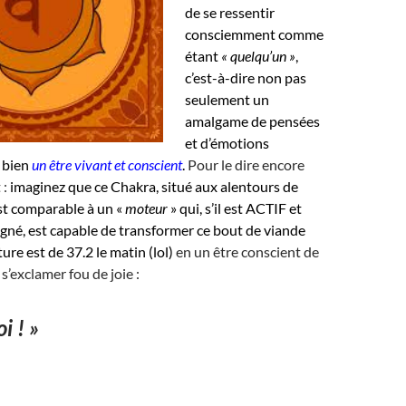
de se ressentir
consciemment comme
étant
« quelqu’un »
,
c’est-à-dire non pas
seulement un
amalgame de pensées
et d’émotions
 bien
un être vivant et conscient
.
Pour le dire encore
 :
imaginez que ce Chakra, situé aux alentours de
st comparable à un «
moteur
» qui, s’il est ACTIF et
gné, est capable de transformer ce bout de viande
ure est de 37.2 le matin (lol)
en un être conscient de
 s’exclamer fou de joie :
i ! »