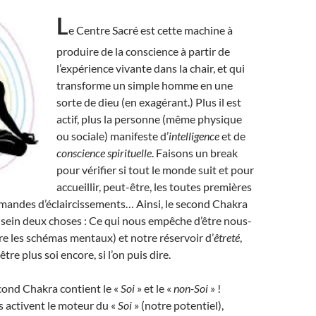
L
e Centre Sacré est cette machine à
produire de la conscience à partir de
l’expérience vivante dans la chair, et qui
transforme un simple homme en une
sorte de dieu (en exagérant.) Plus il est
actif, plus la personne (même physique
ou sociale) manifeste d’
intelligence
et de
conscience spirituelle
. Faisons un break
pour vérifier si tout le monde suit et pour
accueillir, peut-être, les toutes premières
mandes d’éclaircissements… Ainsi, le second Chakra
sein deux choses : Ce qui nous empêche d’être nous-
e les schémas mentaux) et notre réservoir d’
êtreté
,
tre plus soi encore, si l’on puis dire.
cond Chakra contient le «
Soi
» et le «
non-Soi
» !
 activent le moteur du «
Soi
» (notre potentiel),