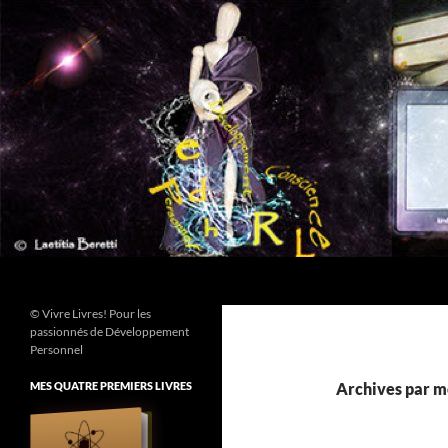
Aller
au
contenu
Recherche
© Vivre Livres! Pour les
passionnés de Développement
Personnel
MES QUATRE PREMIERS LIVRES
Archives par mo