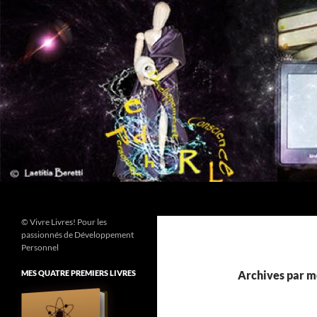
Aller
au
contenu
Recherche
© Vivre Livres! Pour les
passionnés de Développement
Personnel
MES QUATRE PREMIERS LIVRES
Archives par mo