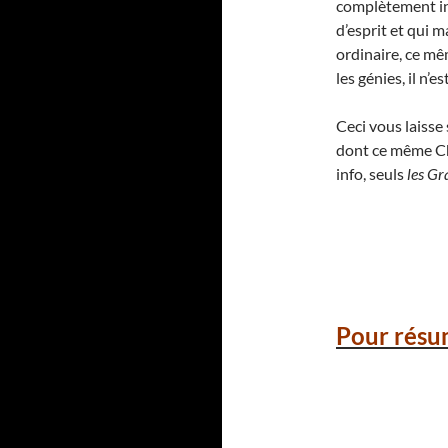
complètement ina
d’esprit et qui 
ordinaire, ce mê
les génies, il n’
Ceci vous laiss
dont ce même Cha
info, seuls
les Gr
Pour résu