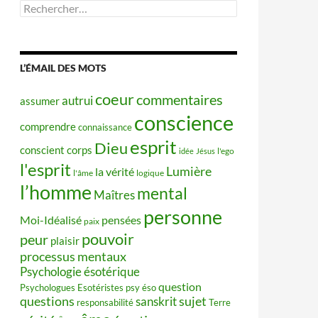
Rechercher :
L’ÉMAIL DES MOTS
coeur
commentaires
autrui
assumer
conscience
comprendre
connaissance
esprit
Dieu
conscient
corps
idée
Jésus
l'ego
l'esprit
Lumière
la vérité
l'âme
logique
l’homme
mental
Maîtres
personne
Moi-Idéalisé
pensées
paix
pouvoir
peur
plaisir
processus mentaux
Psychologie ésotérique
question
Psychologues Esotéristes
psy éso
questions
sujet
sanskrit
responsabilité
Terre