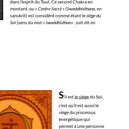
dans l’esprit du Tout.
Ce second Chakra en
montant, ou «
Centre Sacré
» (
Swaddhisthana
, en
sanskrit) est considéré comme étant le
siège du
Soi
(sens du mot «
swaddhisthan
« , soit dit en
S
‘il est
le siège
du Soi,
c’est qu’il est aussi le
siège du processus
énergétique qui
permet à une personne