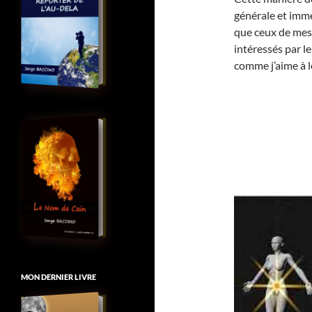
générale et imméd
que ceux de mes 
intéressés par le
comme j’aime à l
MON DERNIER LIVRE