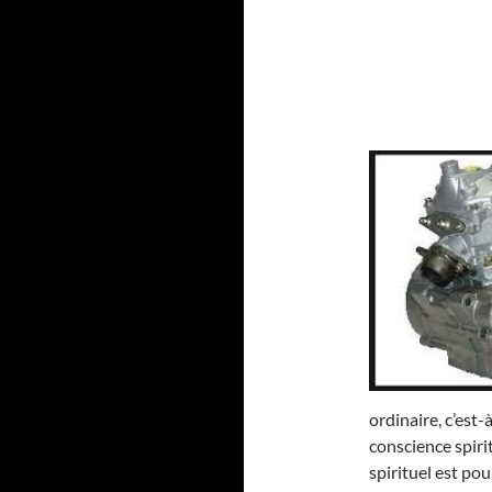
ordinaire, c’est
conscience spirit
spirituel est po