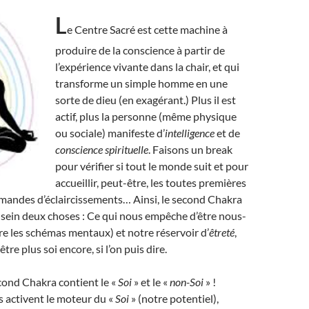
L
e Centre Sacré est cette machine à
produire de la conscience à partir de
l’expérience vivante dans la chair, et qui
transforme un simple homme en une
sorte de dieu (en exagérant.) Plus il est
actif, plus la personne (même physique
ou sociale) manifeste d’
intelligence
et de
conscience spirituelle
. Faisons un break
pour vérifier si tout le monde suit et pour
accueillir, peut-être, les toutes premières
mandes d’éclaircissements… Ainsi, le second Chakra
sein deux choses : Ce qui nous empêche d’être nous-
e les schémas mentaux) et notre réservoir d’
êtreté
,
tre plus soi encore, si l’on puis dire.
cond Chakra contient le «
Soi
» et le «
non-Soi
» !
 activent le moteur du «
Soi
» (notre potentiel),