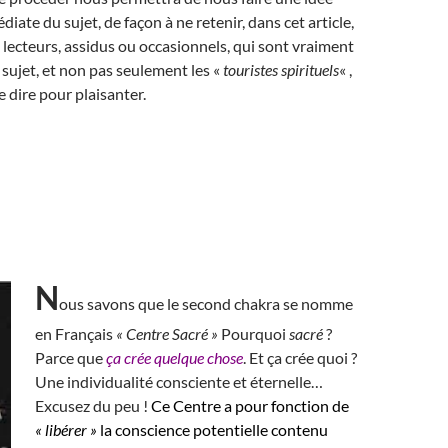
iate du sujet, de façon à ne retenir, dans cet article,
lecteurs, assidus ou occasionnels, qui sont vraiment
 sujet, et non pas seulement les «
touristes spirituels
« ,
e dire pour plaisanter.
N
ous savons que le second chakra se nomme
en Français
« Centre Sacré »
Pourquoi
sacré
?
Parce que
ça crée quelque chose
. Et ça crée quoi ?
Une individualité consciente et éternelle…
Excusez du peu !
Ce Centre a pour fonction de
« libérer »
la conscience potentielle contenu