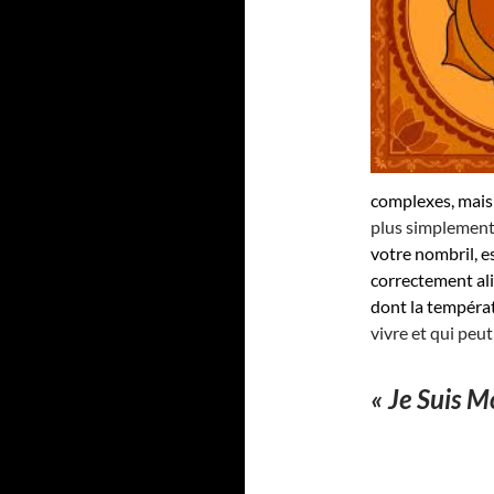
complexes, mais
plus simplement
votre nombril, e
correctement ali
dont la températ
vivre et qui peut
« Je Suis Mo