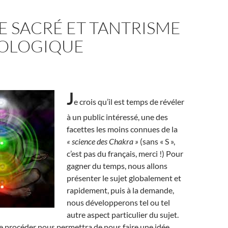
E SACRÉ ET TANTRISME
OLOGIQUE
J
e crois qu’il est temps de révéler
à un public intéressé, une des
facettes les moins connues de la
« science des Chakra »
(sans « S »,
c’est pas du français, merci !) Pour
gagner du temps, nous allons
présenter le sujet globalement et
rapidement, puis à la demande,
nous développerons tel ou tel
autre aspect particulier du sujet.
e procéder nous permettra de nous faire une idée