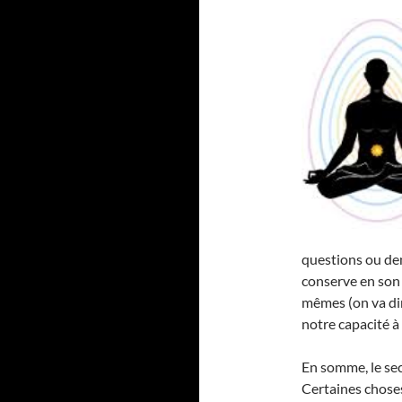
questions ou de
conserve en son 
mêmes (on va dir
notre capacité à ê
En somme, le se
Certaines choses