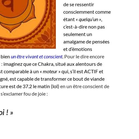
de se ressentir
consciemment comme
étant
« quelqu’un »
,
c’est-à-dire non pas
seulement un
amalgame de pensées
et d’émotions
 bien
un être vivant et conscient
.
Pour le dire encore
 :
imaginez que ce Chakra, situé aux alentours de
st comparable à un «
moteur
» qui, s’il est ACTIF et
gné, est capable de transformer ce bout de viande
ure est de 37.2 le matin (lol)
en un être conscient de
 s’exclamer fou de joie :
i ! »