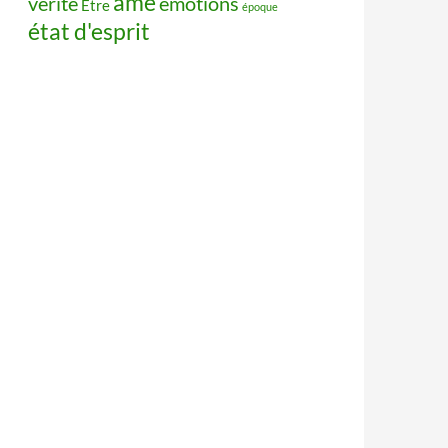
âme
vérité
émotions
Être
époque
état d'esprit