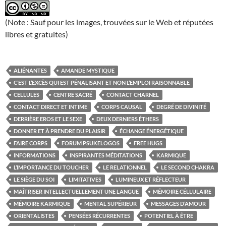
(Note : Sauf pour les images, trouvées sur le Web et réputées
libres et gratuites)
ALIÉNANTES
AMANDE MYSTIQUE
C’EST L’EXCÈS QUI EST PÉNALISANT ET NON L’EMPLOI RAISONNABLE
CELLULES
CENTRE SACRÉ
CONTACT CHARNEL
CONTACT DIRECT ET INTIME
CORPS CAUSAL
DEGRÉ DE DIVINITÉ
DERRIÈRE EROS ET LE SEXE
DEUX DERNIERS ÉTHERS
DONNER ET À PRENDRE DU PLAISIR
ÉCHANGE ÉNERGÉTIQUE
FAIRE CORPS
FORUM PSUKELOGOS
FREE HUGS
INFORMATIONS
INSPIRANTES MÉDITATIONS
KARMIQUE
L’IMPORTANCE DU TOUCHER
LE RELATIONNEL
LE SECOND CHAKRA
LE SIÈGE DU SOI
LIMITATIVES
LUMINEUX ET RÉFLECTEUR
MAÎTRISER INTELLECTUELLEMENT UNE LANGUE
MÉMOIRE CÉLLULAIRE
MÉMOIRE KARMIQUE
MENTAL SUPÉRIEUR
MESSAGES D’AMOUR
ORIENTALISTES
PENSÉES RÉCURRENTES
POTENTIEL À ÊTRE