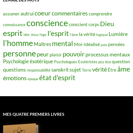
coeur
commentaires
autrui
assumer
comprendre
conscience
Dieu
conscient
corps
connaissance
esprit
l'esprit
Lumière
la vérité
idée
Jésus
l'ego
l'âme
logique
l’homme
mental
Maîtres
Moi-Idéalisé
pensées
paix
personne
pouvoir
peur
processus mentaux
plaisir
Psychologie ésotérique
question
Psychologues Esotéristes
psy éso
âme
vérité
questions
sujet
sanskrit
Être
responsabilité
Terre
état d'esprit
émotions
époque
MES QUATRE PREMIERS LIVRES