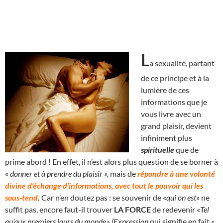
L
a sexualité, partant
de ce principe et à la
lumière de ces
informations que je
vous livre avec un
grand plaisir, devient
infiniment plus
spirituelle
que de
prime abord ! En effet, il n’est alors plus question de se borner à
«
donner et à prendre du plaisir »,
mais de
répondre à une volonté
divine d’échange d’informations, avec tout le pouvoir qui les
sous-tend
.
Car n’en doutez pas : se souvenir de «
qui on est
» ne
suffit pas, encore faut-il trouver
LA FORCE
de redevenir «
Tel
qu’aux premiers jours du monde.» (Expression
qui signifie en fait
«