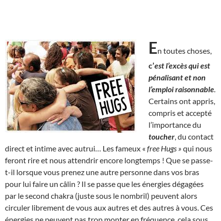
E
n toutes choses,
c’
est l’excès qui est
pénalisant et non
l’emploi raisonnable
.
Certains ont appris,
compris et accepté
l’importance du
toucher
, du contact
direct et intime avec autrui… Les fameux «
free Hugs »
qui nous
feront rire et nous attendrir encore longtemps ! Que se passe-
t-il lorsque vous prenez une autre personne dans vos bras
pour lui faire un câlin ? Il se passe que les énergies dégagées
par le second chakra (juste sous le nombril) peuvent alors
circuler librement de vous aux autres et des autres à vous. Ces
énergies ne peuvent pas trop monter en fréquence, cela sous