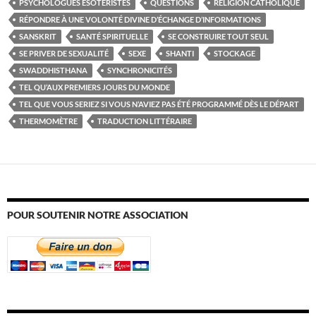
PSYCHOLOGUES ESOTÉRISTES
QUESTIONS
RELIGION CATHOLIQUE
RÉPONDRE À UNE VOLONTÉ DIVINE D’ÉCHANGE D’INFORMATIONS
SANSKRIT
SANTÉ SPIRITUELLE
SE CONSTRUIRE TOUT SEUL
SE PRIVER DE SEXUALITÉ
SEXE
SHANTI
STOCKAGE
SWADDHISTHANA
SYNCHRONICITÉS
TEL QU’AUX PREMIERS JOURS DU MONDE
TEL QUE VOUS SERIEZ SI VOUS N’AVIEZ PAS ÉTÉ PROGRAMMÉ DÈS LE DÉPART
THERMOMÈTRE
TRADUCTION LITTÉRAIRE
POUR SOUTENIR NOTRE ASSOCIATION