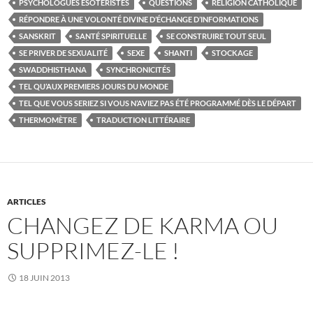
PSYCHOLOGUES ESOTÉRISTES
QUESTIONS
RELIGION CATHOLIQUE
RÉPONDRE À UNE VOLONTÉ DIVINE D’ÉCHANGE D’INFORMATIONS
SANSKRIT
SANTÉ SPIRITUELLE
SE CONSTRUIRE TOUT SEUL
SE PRIVER DE SEXUALITÉ
SEXE
SHANTI
STOCKAGE
SWADDHISTHANA
SYNCHRONICITÉS
TEL QU’AUX PREMIERS JOURS DU MONDE
TEL QUE VOUS SERIEZ SI VOUS N’AVIEZ PAS ÉTÉ PROGRAMMÉ DÈS LE DÉPART
THERMOMÈTRE
TRADUCTION LITTÉRAIRE
ARTICLES
CHANGEZ DE KARMA OU
SUPPRIMEZ-LE !
18 JUIN 2013