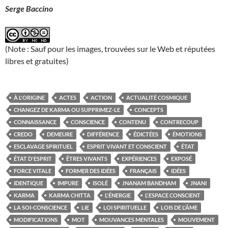
Serge Baccino
(Note : Sauf pour les images, trouvées sur le Web et réputées
libres et gratuites)
À L'ORIGINE
ACTES
ACTION
ACTUALITÉ COSMIQUE
CHANGEZ DE KARMA OU SUPPRIMEZ-LE
CONCEPTS
CONNAISSANCE
CONSCIENCE
CONTENU
CONTRECOUP
CREDO
DEMEURE
DIFFÉRENCE
ÉDICTÉES
ÉMOTIONS
ESCLAVAGE SPIRITUEL
ESPRIT VIVANT ET CONSCIENT
ÉTAT
ÉTAT D'ESPRIT
ÊTRES VIVANTS
EXPÉRIENCES
EXPOSÉ
FORCE VITALE
FORMER DES IDÉES
FRANÇAIS
IDÉES
IDENTIQUE
IMPURE
ISOLÉ
JNANAM BANDHAM
JNANI
KARMA
KARMA CHITTA
L'ÉNERGIE
L'ESPACE CONSCIENT
LA SOI-CONSCIENCE
LIE
LOI SPIRITUELLE
LOIS DE L'ÂME
MODIFICATIONS
MOT
MOUVANCES MENTALES
MOUVEMENT