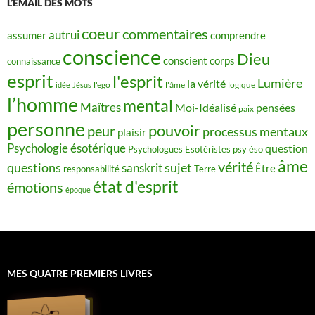
L’ÉMAIL DES MOTS
coeur
commentaires
autrui
assumer
comprendre
conscience
Dieu
conscient
corps
connaissance
esprit
l'esprit
Lumière
la vérité
idée
Jésus
l'ego
l'âme
logique
l’homme
mental
Maîtres
Moi-Idéalisé
pensées
paix
personne
pouvoir
peur
processus mentaux
plaisir
Psychologie ésotérique
question
Psychologues Esotéristes
psy éso
âme
vérité
questions
sujet
sanskrit
Être
responsabilité
Terre
état d'esprit
émotions
époque
MES QUATRE PREMIERS LIVRES