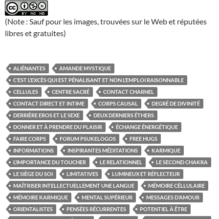
(Note : Sauf pour les images, trouvées sur le Web et réputées
libres et gratuites)
ALIÉNANTES
AMANDE MYSTIQUE
C’EST L’EXCÈS QUI EST PÉNALISANT ET NON L’EMPLOI RAISONNABLE
CELLULES
CENTRE SACRÉ
CONTACT CHARNEL
CONTACT DIRECT ET INTIME
CORPS CAUSAL
DEGRÉ DE DIVINITÉ
DERRIÈRE EROS ET LE SEXE
DEUX DERNIERS ÉTHERS
DONNER ET À PRENDRE DU PLAISIR
ÉCHANGE ÉNERGÉTIQUE
FAIRE CORPS
FORUM PSUKELOGOS
FREE HUGS
INFORMATIONS
INSPIRANTES MÉDITATIONS
KARMIQUE
L’IMPORTANCE DU TOUCHER
LE RELATIONNEL
LE SECOND CHAKRA
LE SIÈGE DU SOI
LIMITATIVES
LUMINEUX ET RÉFLECTEUR
MAÎTRISER INTELLECTUELLEMENT UNE LANGUE
MÉMOIRE CÉLLULAIRE
MÉMOIRE KARMIQUE
MENTAL SUPÉRIEUR
MESSAGES D’AMOUR
ORIENTALISTES
PENSÉES RÉCURRENTES
POTENTIEL À ÊTRE