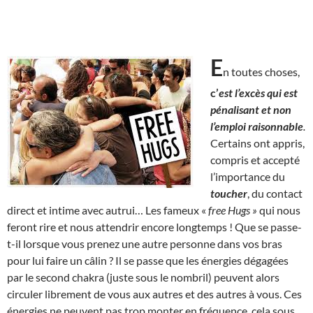
E
n toutes choses,
c’
est l’excès qui est
pénalisant et non
l’emploi raisonnable
.
Certains ont appris,
compris et accepté
l’importance du
toucher
, du contact
direct et intime avec autrui… Les fameux «
free Hugs »
qui nous
feront rire et nous attendrir encore longtemps ! Que se passe-
t-il lorsque vous prenez une autre personne dans vos bras
pour lui faire un câlin ? Il se passe que les énergies dégagées
par le second chakra (juste sous le nombril) peuvent alors
circuler librement de vous aux autres et des autres à vous. Ces
énergies ne peuvent pas trop monter en fréquence, cela sous