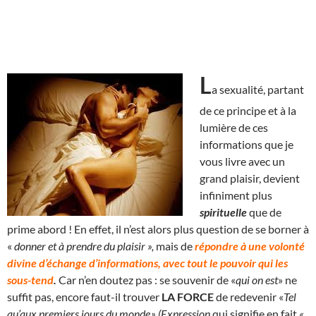
L
a sexualité, partant
de ce principe et à la
lumière de ces
informations que je
vous livre avec un
grand plaisir, devient
infiniment plus
spirituelle
que de
prime abord ! En effet, il n’est alors plus question de se borner à
«
donner et à prendre du plaisir »,
mais de
répondre à une volonté
divine d’échange d’informations, avec tout le pouvoir qui les
sous-tend
.
Car n’en doutez pas : se souvenir de «
qui on est
» ne
suffit pas, encore faut-il trouver
LA FORCE
de redevenir «
Tel
qu’aux premiers jours du monde.» (Expression
qui signifie en fait
«