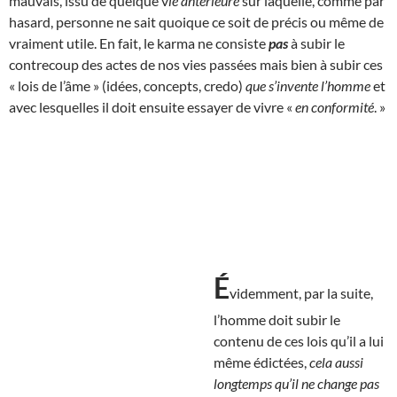
mauvais, issu de quelque v
ie antérieure
sur laquelle, comme par
hasard, personne ne sait quoique ce soit de précis ou même de
vraiment utile. En fait, le karma ne consiste
pas
à subir le
contrecoup des actes de nos vies passées mais bien à subir ces
« lois de l’âme » (idées, concepts, credo)
que s’invente l’homme
et
avec lesquelles il doit ensuite essayer de vivre «
en conformité
. »
É
videmment, par la suite,
l’homme doit subir le
contenu de ces lois qu’il a lui
même édictées,
cela aussi
longtemps qu’il ne change pas