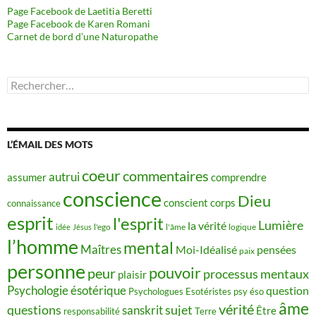
Page Facebook de Laetitia Beretti
Page Facebook de Karen Romani
Carnet de bord d’une Naturopathe
Rechercher :
L’ÉMAIL DES MOTS
coeur
commentaires
autrui
assumer
comprendre
conscience
Dieu
conscient
corps
connaissance
esprit
l'esprit
Lumière
la vérité
idée
Jésus
l'ego
l'âme
logique
l’homme
mental
Maîtres
Moi-Idéalisé
pensées
paix
personne
pouvoir
peur
processus mentaux
plaisir
Psychologie ésotérique
question
Psychologues Esotéristes
psy éso
âme
vérité
questions
sujet
sanskrit
Être
responsabilité
Terre