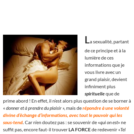
L
a sexualité, partant
de ce principe et à la
lumière de ces
informations que je
vous livre avec un
grand plaisir, devient
infiniment plus
spirituelle
que de
prime abord ! En effet, il n’est alors plus question de se borner à
«
donner et à prendre du plaisir »,
mais de
répondre à une volonté
divine d’échange d’informations, avec tout le pouvoir qui les
sous-tend
.
Car n’en doutez pas : se souvenir de «
qui on est
» ne
suffit pas, encore faut-il trouver
LA FORCE
de redevenir «
Tel