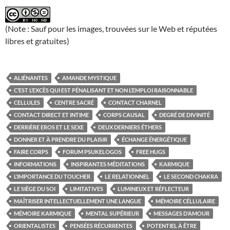
(Note : Sauf pour les images, trouvées sur le Web et réputées
libres et gratuites)
ALIÉNANTES
AMANDE MYSTIQUE
C’EST L’EXCÈS QUI EST PÉNALISANT ET NON L’EMPLOI RAISONNABLE
CELLULES
CENTRE SACRÉ
CONTACT CHARNEL
CONTACT DIRECT ET INTIME
CORPS CAUSAL
DEGRÉ DE DIVINITÉ
DERRIÈRE EROS ET LE SEXE
DEUX DERNIERS ÉTHERS
DONNER ET À PRENDRE DU PLAISIR
ÉCHANGE ÉNERGÉTIQUE
FAIRE CORPS
FORUM PSUKELOGOS
FREE HUGS
INFORMATIONS
INSPIRANTES MÉDITATIONS
KARMIQUE
L’IMPORTANCE DU TOUCHER
LE RELATIONNEL
LE SECOND CHAKRA
LE SIÈGE DU SOI
LIMITATIVES
LUMINEUX ET RÉFLECTEUR
MAÎTRISER INTELLECTUELLEMENT UNE LANGUE
MÉMOIRE CÉLLULAIRE
MÉMOIRE KARMIQUE
MENTAL SUPÉRIEUR
MESSAGES D’AMOUR
ORIENTALISTES
PENSÉES RÉCURRENTES
POTENTIEL À ÊTRE