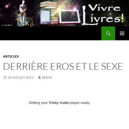
Aller
au
contenu
Recherche
MENU
PRINCI
ARTICLES
DERRIÈRE EROS ET LE SEXE
16 JUILLET 2013
SERGE
Getting your
Trinity Audio
player ready...