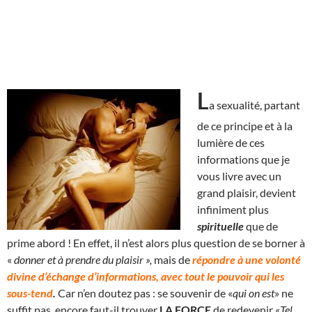
L
a sexualité, partant
de ce principe et à la
lumière de ces
informations que je
vous livre avec un
grand plaisir, devient
infiniment plus
spirituelle
que de
prime abord ! En effet, il n’est alors plus question de se borner à
«
donner et à prendre du plaisir »,
mais de
répondre à une volonté
divine d’échange d’informations, avec tout le pouvoir qui les
sous-tend
.
Car n’en doutez pas : se souvenir de «
qui on est
» ne
suffit pas, encore faut-il trouver
LA FORCE
de redevenir «
Tel