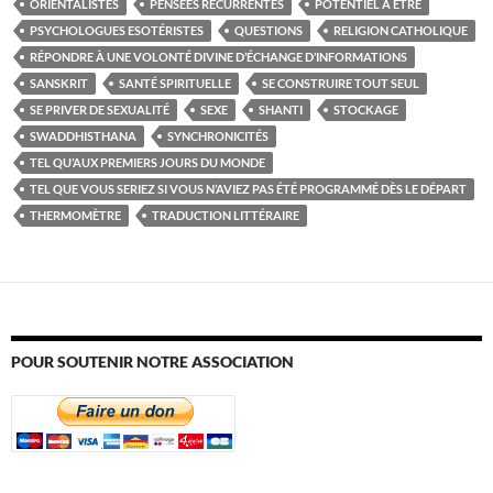
ORIENTALISTES
PENSÉES RÉCURRENTES
POTENTIEL À ÊTRE
PSYCHOLOGUES ESOTÉRISTES
QUESTIONS
RELIGION CATHOLIQUE
RÉPONDRE À UNE VOLONTÉ DIVINE D’ÉCHANGE D’INFORMATIONS
SANSKRIT
SANTÉ SPIRITUELLE
SE CONSTRUIRE TOUT SEUL
SE PRIVER DE SEXUALITÉ
SEXE
SHANTI
STOCKAGE
SWADDHISTHANA
SYNCHRONICITÉS
TEL QU’AUX PREMIERS JOURS DU MONDE
TEL QUE VOUS SERIEZ SI VOUS N’AVIEZ PAS ÉTÉ PROGRAMMÉ DÈS LE DÉPART
THERMOMÈTRE
TRADUCTION LITTÉRAIRE
POUR SOUTENIR NOTRE ASSOCIATION