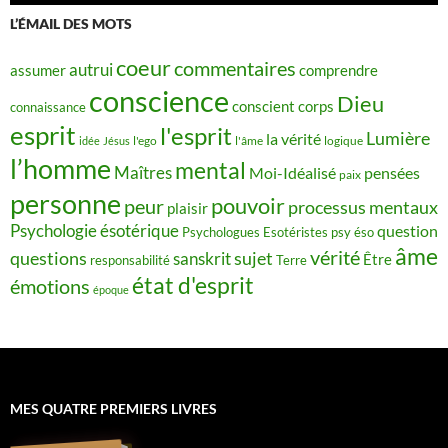
L’ÉMAIL DES MOTS
coeur
commentaires
autrui
assumer
comprendre
conscience
Dieu
conscient
corps
connaissance
esprit
l'esprit
Lumière
la vérité
idée
Jésus
l'ego
l'âme
logique
l’homme
mental
Maîtres
Moi-Idéalisé
pensées
paix
personne
pouvoir
peur
processus mentaux
plaisir
Psychologie ésotérique
question
Psychologues Esotéristes
psy éso
âme
vérité
questions
sujet
sanskrit
Être
responsabilité
Terre
état d'esprit
émotions
époque
MES QUATRE PREMIERS LIVRES