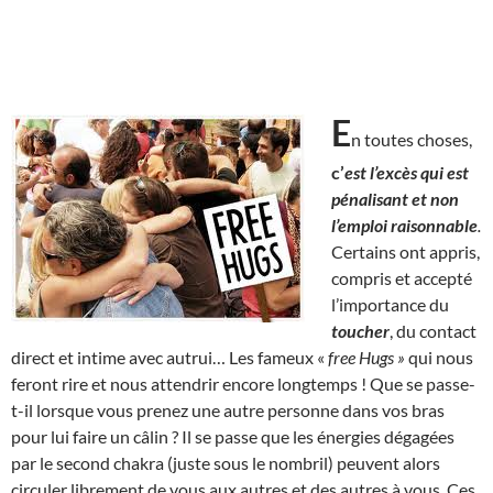
E
n toutes choses,
c’
est l’excès qui est
pénalisant et non
l’emploi raisonnable
.
Certains ont appris,
compris et accepté
l’importance du
toucher
, du contact
direct et intime avec autrui… Les fameux «
free Hugs »
qui nous
feront rire et nous attendrir encore longtemps ! Que se passe-
t-il lorsque vous prenez une autre personne dans vos bras
pour lui faire un câlin ? Il se passe que les énergies dégagées
par le second chakra (juste sous le nombril) peuvent alors
circuler librement de vous aux autres et des autres à vous. Ces