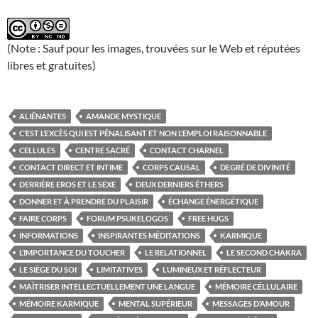
(Note : Sauf pour les images, trouvées sur le Web et réputées
libres et gratuites)
ALIÉNANTES
AMANDE MYSTIQUE
C’EST L’EXCÈS QUI EST PÉNALISANT ET NON L’EMPLOI RAISONNABLE
CELLULES
CENTRE SACRÉ
CONTACT CHARNEL
CONTACT DIRECT ET INTIME
CORPS CAUSAL
DEGRÉ DE DIVINITÉ
DERRIÈRE EROS ET LE SEXE
DEUX DERNIERS ÉTHERS
DONNER ET À PRENDRE DU PLAISIR
ÉCHANGE ÉNERGÉTIQUE
FAIRE CORPS
FORUM PSUKELOGOS
FREE HUGS
INFORMATIONS
INSPIRANTES MÉDITATIONS
KARMIQUE
L’IMPORTANCE DU TOUCHER
LE RELATIONNEL
LE SECOND CHAKRA
LE SIÈGE DU SOI
LIMITATIVES
LUMINEUX ET RÉFLECTEUR
MAÎTRISER INTELLECTUELLEMENT UNE LANGUE
MÉMOIRE CÉLLULAIRE
MÉMOIRE KARMIQUE
MENTAL SUPÉRIEUR
MESSAGES D’AMOUR