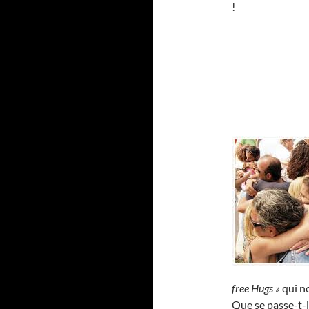
!
free Hugs »
qui no
Que se passe-t-