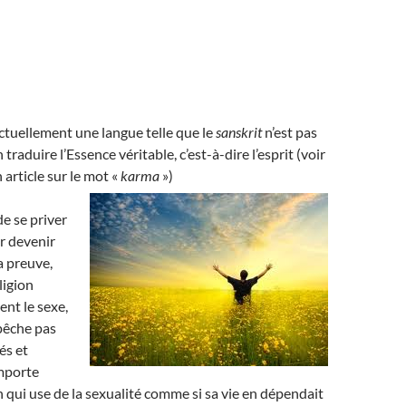
ectuellement une langue telle que le
sanskrit
n’est pas
 traduire l’Essence véritable, c’est-à-dire l’esprit (voir
 article sur le mot «
karma
»)
 de se priver
r devenir
La preuve,
ligion
nt le sexe,
pêche pas
és et
importe
 qui use de la sexualité comme si sa vie en dépendait