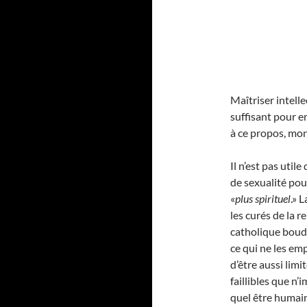
Maîtriser intell
suffisant pour en
à ce propos, mon
Il n’est pas utile
de sexualité pou
«
plus spirituel
.» 
les curés de la re
catholique boude
ce qui ne les em
d’être aussi limit
faillibles que n’
quel être humain