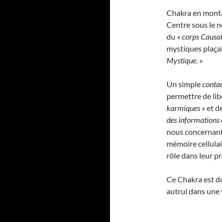
Chakra en montan
Centre sous le n
du «
corps Causa
mystiques plaça
Mystique
. »
Un simple
contac
permettre de lib
karmiques
» et d
des informations
nous concernant,
mémoire cellula
rôle dans leur pr
Ce Chakra est do
autrui dans une 