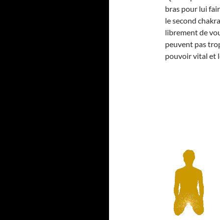
bras pour lui fai
le second chakra
librement de vou
peuvent pas trop
pouvoir vital et 