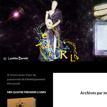
Aller
au
contenu
Recherche
© Vivre Livres! Pour les
passionnés de Développement
Personnel
MES QUATRE PREMIERS LIVRES
Archives par m