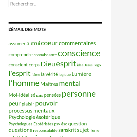
Rechercher :
L’ÉMAIL DES MOTS
coeur
commentaires
autrui
assumer
conscience
comprendre
connaissance
esprit
Dieu
conscient
corps
idée
Jésus
l'ego
l'esprit
Lumière
la vérité
l'âme
logique
l’homme
mental
Maîtres
personne
Moi-Idéalisé
pensées
paix
pouvoir
peur
plaisir
processus mentaux
Psychologie ésotérique
question
Psychologues Esotéristes
psy éso
questions
sujet
sanskrit
responsabilité
Terre