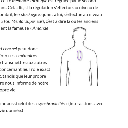
cette
mémoire karmique
est régulée par le second
t. Cela dit, si la régulation s’effectue au niveau de
ombril, le «
stockage
», quant à lui, s’effectue au niveau
l
» (ou
Mental supérieur
), c’est à dire là où les anciens
ient la
fameuse «
Amande
t charnel
peut donc
érer ces «
mémoires
e transmettre aux autres
concernant leur rôle exact
 tandis que leur propre
ire nous informe de notre
opre vie.
nc aussi celui des «
synchronicités
» (interactions avec
vie donnée.)