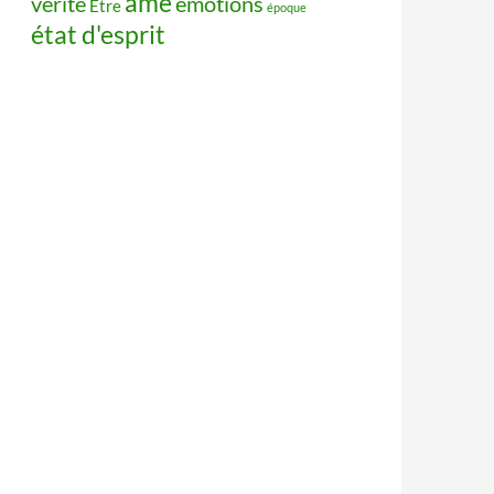
âme
vérité
émotions
Être
époque
état d'esprit