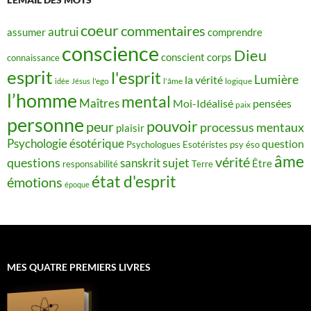
coeur
commentaires
autrui
assumer
comprendre
conscience
Dieu
conscient
corps
connaissance
esprit
l'esprit
Lumière
la vérité
idée
Jésus
l'ego
l'âme
logique
l’homme
mental
Maîtres
Moi-Idéalisé
pensées
paix
personne
pouvoir
peur
processus mentaux
plaisir
Psychologie ésotérique
question
Psychologues Esotéristes
psy éso
âme
vérité
questions
sujet
sanskrit
Être
responsabilité
Terre
état d'esprit
émotions
époque
MES QUATRE PREMIERS LIVRES