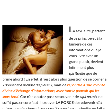
L
a sexualité, partant
de ce principe et à la
lumière de ces
informations que je
vous livre avec un
grand plaisir, devient
infiniment plus
spirituelle
que de
prime abord ! En effet, il n’est alors plus question de se borner à
«
donner et à prendre du plaisir »,
mais de
répondre à une volonté
divine d’échange d’informations, avec tout le pouvoir qui les
sous-tend
.
Car n’en doutez pas : se souvenir de «
qui on est
» ne
suffit pas, encore faut-il trouver
LA FORCE
de redevenir «
Tel
qu’aux premiers jours du monde.» (Expression
qui signifie en fait
«