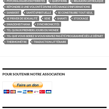
PSYCHOLOGUES ESOTÉRISTES
QUESTIONS
RELIGION CATHOLIQUE
RÉPONDRE À UNE VOLONTÉ DIVINE D’ÉCHANGE D’INFORMATIONS
SANSKRIT
SANTÉ SPIRITUELLE
SE CONSTRUIRE TOUT SEUL
SE PRIVER DE SEXUALITÉ
SEXE
SHANTI
STOCKAGE
SWADDHISTHANA
SYNCHRONICITÉS
TEL QU’AUX PREMIERS JOURS DU MONDE
TEL QUE VOUS SERIEZ SI VOUS N’AVIEZ PAS ÉTÉ PROGRAMMÉ DÈS LE DÉPART
THERMOMÈTRE
TRADUCTION LITTÉRAIRE
POUR SOUTENIR NOTRE ASSOCIATION