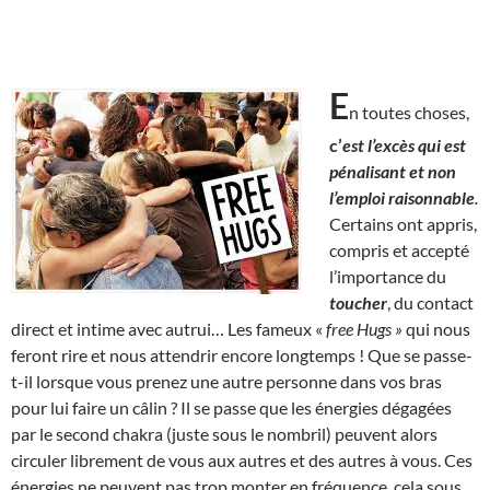
E
n toutes choses,
c’
est l’excès qui est
pénalisant et non
l’emploi raisonnable
.
Certains ont appris,
compris et accepté
l’importance du
toucher
, du contact
direct et intime avec autrui… Les fameux «
free Hugs »
qui nous
feront rire et nous attendrir encore longtemps ! Que se passe-
t-il lorsque vous prenez une autre personne dans vos bras
pour lui faire un câlin ? Il se passe que les énergies dégagées
par le second chakra (juste sous le nombril) peuvent alors
circuler librement de vous aux autres et des autres à vous. Ces
énergies ne peuvent pas trop monter en fréquence, cela sous