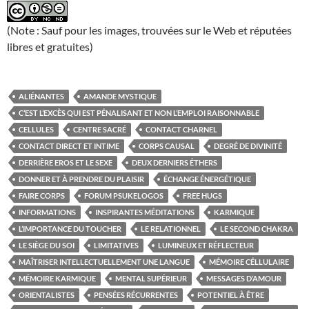
(Note : Sauf pour les images, trouvées sur le Web et réputées
libres et gratuites)
ALIÉNANTES
AMANDE MYSTIQUE
C’EST L’EXCÈS QUI EST PÉNALISANT ET NON L’EMPLOI RAISONNABLE
CELLULES
CENTRE SACRÉ
CONTACT CHARNEL
CONTACT DIRECT ET INTIME
CORPS CAUSAL
DEGRÉ DE DIVINITÉ
DERRIÈRE EROS ET LE SEXE
DEUX DERNIERS ÉTHERS
DONNER ET À PRENDRE DU PLAISIR
ÉCHANGE ÉNERGÉTIQUE
FAIRE CORPS
FORUM PSUKELOGOS
FREE HUGS
INFORMATIONS
INSPIRANTES MÉDITATIONS
KARMIQUE
L’IMPORTANCE DU TOUCHER
LE RELATIONNEL
LE SECOND CHAKRA
LE SIÈGE DU SOI
LIMITATIVES
LUMINEUX ET RÉFLECTEUR
MAÎTRISER INTELLECTUELLEMENT UNE LANGUE
MÉMOIRE CÉLLULAIRE
MÉMOIRE KARMIQUE
MENTAL SUPÉRIEUR
MESSAGES D’AMOUR
ORIENTALISTES
PENSÉES RÉCURRENTES
POTENTIEL À ÊTRE