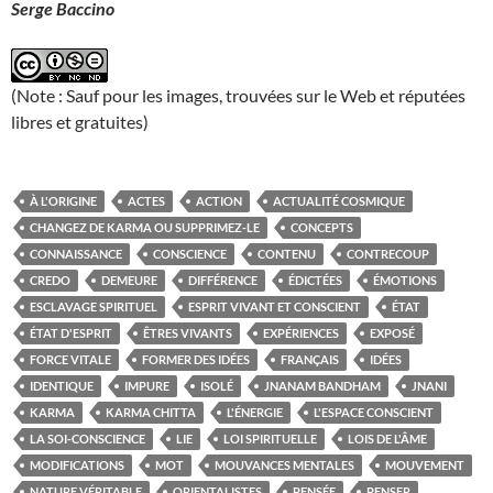
Serge Baccino
(Note : Sauf pour les images, trouvées sur le Web et réputées
libres et gratuites)
À L'ORIGINE
ACTES
ACTION
ACTUALITÉ COSMIQUE
CHANGEZ DE KARMA OU SUPPRIMEZ-LE
CONCEPTS
CONNAISSANCE
CONSCIENCE
CONTENU
CONTRECOUP
CREDO
DEMEURE
DIFFÉRENCE
ÉDICTÉES
ÉMOTIONS
ESCLAVAGE SPIRITUEL
ESPRIT VIVANT ET CONSCIENT
ÉTAT
ÉTAT D'ESPRIT
ÊTRES VIVANTS
EXPÉRIENCES
EXPOSÉ
FORCE VITALE
FORMER DES IDÉES
FRANÇAIS
IDÉES
IDENTIQUE
IMPURE
ISOLÉ
JNANAM BANDHAM
JNANI
KARMA
KARMA CHITTA
L'ÉNERGIE
L'ESPACE CONSCIENT
LA SOI-CONSCIENCE
LIE
LOI SPIRITUELLE
LOIS DE L'ÂME
MODIFICATIONS
MOT
MOUVANCES MENTALES
MOUVEMENT
NATURE VÉRITABLE
ORIENTALISTES
PENSÉE
PENSER