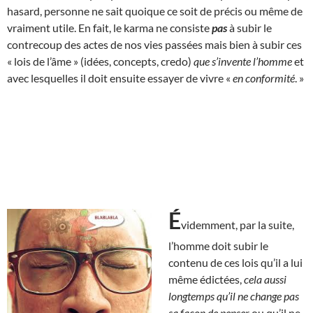
hasard, personne ne sait quoique ce soit de précis ou même de
vraiment utile. En fait, le karma ne consiste
pas
à subir le
contrecoup des actes de nos vies passées mais bien à subir ces
« lois de l’âme » (idées, concepts, credo)
que s’invente l’homme
et
avec lesquelles il doit ensuite essayer de vivre «
en conformité
. »
É
videmment, par la suite,
l’homme doit subir le
contenu de ces lois qu’il a lui
même édictées,
cela aussi
longtemps qu’il ne change pas
sa façon de penser
ou qu’il ne