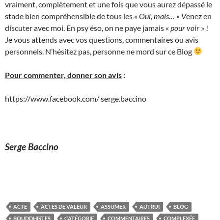
vraiment, complètement et une fois que vous aurez dépassé le
stade bien compréhensible de tous les
« Oui, mais… » V
enez en
discuter avec moi. En psy éso, on ne paye jamais «
pour voir
» !
Je vous attends avec vos questions, commentaires ou avis
personnels. N’hésitez pas, personne ne mord sur ce Blog
Pour commenter, donner son avis
:
https://www.facebook.com/ serge.baccino
Serge Baccino
ACTE
ACTES DE VALEUR
ASSUMER
AUTRUI
BLOG
BOUDDHISTES
CATÉGORIE
COMMENTAIRES
COMPLEXÉE