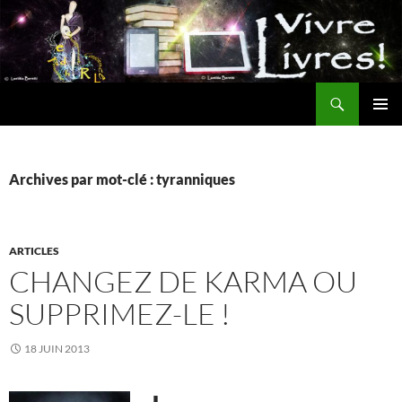
Aller
au
contenu
Recherche
MENU
PRINCI
Archives par mot-clé : tyranniques
ARTICLES
CHANGEZ DE KARMA OU
SUPPRIMEZ-LE !
18 JUIN 2013