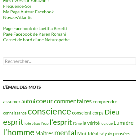
Mes livres sur Amazon !
Fréquence-Soi
Ma Page Auteur Facebook
Novae-Atlantis
Page Facebook de Laetitia Beretti
Page Facebook de Karen Romani
Carnet de bord d’une Naturopathe
Rechercher :
L’ÉMAIL DES MOTS
coeur
commentaires
autrui
assumer
comprendre
conscience
Dieu
conscient
corps
connaissance
esprit
l'esprit
Lumière
la vérité
idée
Jésus
l'ego
l'âme
logique
l’homme
mental
Maîtres
Moi-Idéalisé
pensées
paix