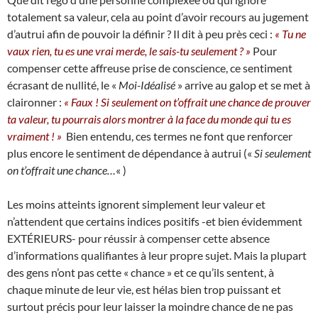
totalement sa valeur, cela au point d’avoir recours au jugement
d’autrui afin de pouvoir la définir ? Il dit à peu près ceci :
« Tu ne
vaux rien, tu es une vrai merde, le sais-tu seulement ? »
Pour
compenser cette affreuse prise de conscience, ce sentiment
écrasant de nullité, le «
Moi-Idéalisé
» arrive au galop et se met à
claironner :
« Faux ! Si seulement on t’offrait une chance de prouver
ta valeur, tu pourrais alors montrer à la face du monde qui tu es
vraiment ! »
Bien entendu, ces termes ne font que renforcer
plus encore le sentiment de dépendance à autrui («
Si seulement
on t’offrait une chance…
« )
Les moins atteints ignorent simplement leur valeur et
n’attendent que certains indices positifs -et bien évidemment
EXTÉRIEURS- pour réussir à compenser cette absence
d’informations qualifiantes à leur propre sujet. Mais la plupart
des gens n’ont pas cette « chance » et ce qu’ils sentent, à
chaque minute de leur vie, est hélas bien trop puissant et
surtout précis pour leur laisser la moindre chance de ne pas