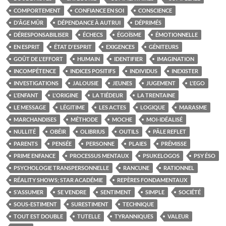
COMPORTEMENT
CONFIANCE EN SOI
CONSCIENCE
D'ÂGE MÛR
DÉPENDANCE À AUTRUI
DÉPRIMÉS
DÉRESPONSABILISER
ÉCHECS
ÉGOÏSME
ÉMOTIONNELLE
EN ESPRIT
ÉTAT D'ESPRIT
EXIGENCES
GÉNITEURS
GOÛT DE L'EFFORT
HUMAIN
IDENTIFIER
IMAGINATION
INCOMPÉTENCE
INDICES POSITIFS
INDIVIDUS
INEXISTER
INVESTIGATIONS
JALOUSIE
JEUNES
JUGEMENT
L'EGO
L'ENFANT
L'ORIGINE
LA TIÉDEUR
LA TRENTAINE
LE MESSAGE
LÉGITIME
LES ACTES
LOGIQUE
MARASME
MARCHANDISES
MÉTHODE
MOCHE
MOI-IDÉALISÉ
NULLITÉ
OBÉIR
OLIBRIUS
OUTILS
PÂLE REFLET
PARENTS
PENSÉE
PERSONNE
PLAIES
PRÉMISSE
PRIME ENFANCE
PROCESSUS MENTAUX
PSUKELOGOS
PSY ÉSO
PSYCHOLOGIE TRANSPERSONNELLE
RANCUNE
RATIONNEL
RÉALITY SHOWS; STAR ACADÉMIE
REPÈRES FONDAMENTAUX
S'ASSUMER
SE VENDRE
SENTIMENT
SIMPLE
SOCIÉTÉ
SOUS-ESTIMENT
SURESTIMENT
TECHNIQUE
TOUT EST DOUBLE
TUTELLE
TYRANNIQUES
VALEUR