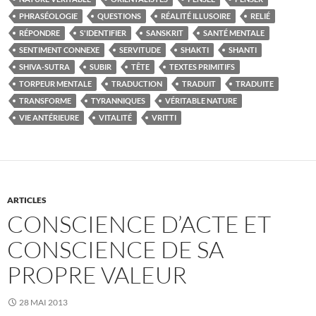
PHRASÉOLOGIE
QUESTIONS
RÉALITÉ ILLUSOIRE
RELIÉ
RÉPONDRE
S'IDENTIFIER
SANSKRIT
SANTÉ MENTALE
SENTIMENT CONNEXE
SERVITUDE
SHAKTI
SHANTI
SHIVA-SUTRA
SUBIR
TÊTE
TEXTES PRIMITIFS
TORPEUR MENTALE
TRADUCTION
TRADUIT
TRADUITE
TRANSFORME
TYRANNIQUES
VÉRITABLE NATURE
VIE ANTÉRIEURE
VITALITÉ
VRITTI
ARTICLES
CONSCIENCE D’ACTE ET
CONSCIENCE DE SA
PROPRE VALEUR
28 MAI 2013