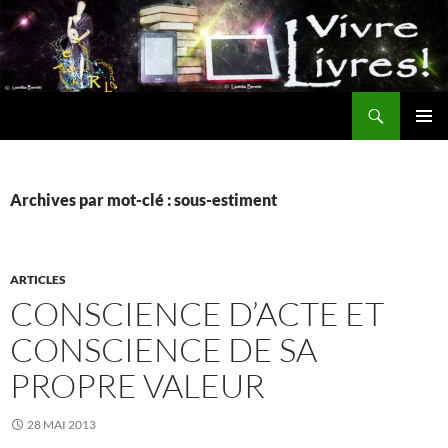
Aller
au
contenu
Recherche
MENU
PRINCI
Archives par mot-clé : sous-estiment
ARTICLES
CONSCIENCE D’ACTE ET
CONSCIENCE DE SA
PROPRE VALEUR
28 MAI 2013