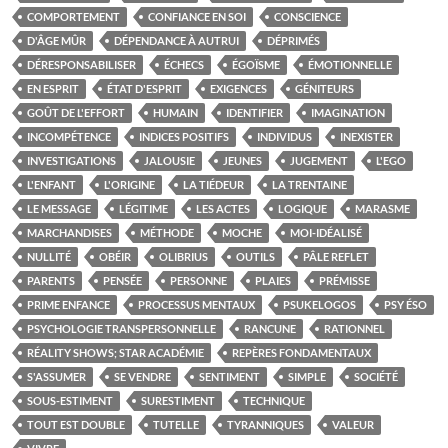
COMPORTEMENT
CONFIANCE EN SOI
CONSCIENCE
D'ÂGE MÛR
DÉPENDANCE À AUTRUI
DÉPRIMÉS
DÉRESPONSABILISER
ÉCHECS
ÉGOÏSME
ÉMOTIONNELLE
EN ESPRIT
ÉTAT D'ESPRIT
EXIGENCES
GÉNITEURS
GOÛT DE L'EFFORT
HUMAIN
IDENTIFIER
IMAGINATION
INCOMPÉTENCE
INDICES POSITIFS
INDIVIDUS
INEXISTER
INVESTIGATIONS
JALOUSIE
JEUNES
JUGEMENT
L'EGO
L'ENFANT
L'ORIGINE
LA TIÉDEUR
LA TRENTAINE
LE MESSAGE
LÉGITIME
LES ACTES
LOGIQUE
MARASME
MARCHANDISES
MÉTHODE
MOCHE
MOI-IDÉALISÉ
NULLITÉ
OBÉIR
OLIBRIUS
OUTILS
PÂLE REFLET
PARENTS
PENSÉE
PERSONNE
PLAIES
PRÉMISSE
PRIME ENFANCE
PROCESSUS MENTAUX
PSUKELOGOS
PSY ÉSO
PSYCHOLOGIE TRANSPERSONNELLE
RANCUNE
RATIONNEL
RÉALITY SHOWS; STAR ACADÉMIE
REPÈRES FONDAMENTAUX
S'ASSUMER
SE VENDRE
SENTIMENT
SIMPLE
SOCIÉTÉ
SOUS-ESTIMENT
SURESTIMENT
TECHNIQUE
TOUT EST DOUBLE
TUTELLE
TYRANNIQUES
VALEUR