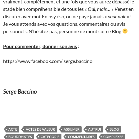
vraiment, complètement et une fois que vous aurez dépassé le
stade bien compréhensible de tous les
« Oui, mais… » V
enez en
discuter avec moi. En psy éso, on ne paye jamais «
pour voir
» !
Je vous attends avec vos questions, commentaires ou avis
personnels. N’hésitez pas, personne ne mord sur ce Blog
Pour commenter, donner son avis
:
https://www.facebook.com/ serge.baccino
Serge Baccino
ACTE
ACTES DE VALEUR
ASSUMER
AUTRUI
BLOG
BOUDDHISTES
CATÉGORIE
COMMENTAIRES
COMPLEXÉE