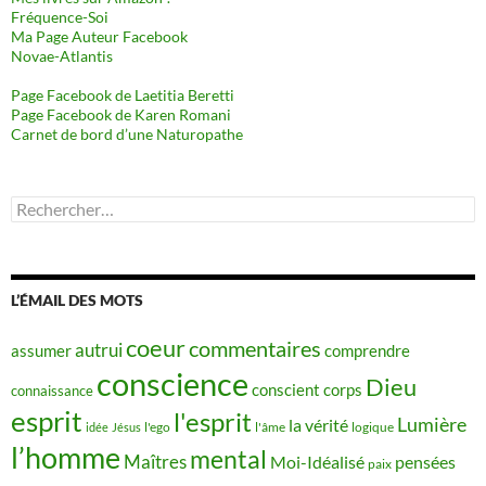
Fréquence-Soi
Ma Page Auteur Facebook
Novae-Atlantis
Page Facebook de Laetitia Beretti
Page Facebook de Karen Romani
Carnet de bord d’une Naturopathe
Rechercher :
L’ÉMAIL DES MOTS
coeur
commentaires
autrui
assumer
comprendre
conscience
Dieu
conscient
corps
connaissance
esprit
l'esprit
Lumière
la vérité
idée
Jésus
l'ego
l'âme
logique
l’homme
mental
Maîtres
Moi-Idéalisé
pensées
paix