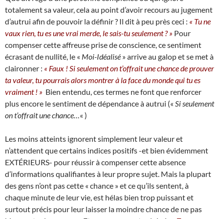
totalement sa valeur, cela au point d’avoir recours au jugement
d’autrui afin de pouvoir la définir ? Il dit à peu près ceci :
« Tu ne
vaux rien, tu es une vrai merde, le sais-tu seulement ? »
Pour
compenser cette affreuse prise de conscience, ce sentiment
écrasant de nullité, le «
Moi-Idéalisé
» arrive au galop et se met à
claironner :
« Faux ! Si seulement on t’offrait une chance de prouver
ta valeur, tu pourrais alors montrer à la face du monde qui tu es
vraiment ! »
Bien entendu, ces termes ne font que renforcer
plus encore le sentiment de dépendance à autrui («
Si seulement
on t’offrait une chance…
« )
Les moins atteints ignorent simplement leur valeur et
n’attendent que certains indices positifs -et bien évidemment
EXTÉRIEURS- pour réussir à compenser cette absence
d’informations qualifiantes à leur propre sujet. Mais la plupart
des gens n’ont pas cette « chance » et ce qu’ils sentent, à
chaque minute de leur vie, est hélas bien trop puissant et
surtout précis pour leur laisser la moindre chance de ne pas