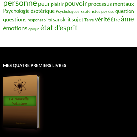
personne
pouvoir
peur
processus mentaux
plaisir
Psychologie ésotérique
question
Psychologues Esotéristes
psy éso
âme
vérité
questions
sujet
sanskrit
Être
responsabilité
Terre
état d'esprit
émotions
époque
MES QUATRE PREMIERS LIVRES