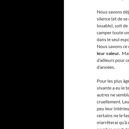
Nous savons déjà
silence (et de s
louable), soit d
camper toute une 
dans le seul esp
Nous savons ce 
leur valeur.
Mais
d’ailleurs pour c
d’années.
Pour les plus âg
vivante a eu le t
autres ne sembla
cruellement. Leur
peu leur intérie
certains ne le f
m’arrêterai qu’à 