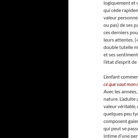
logiquement et d
qui cède rapidem
valeur personnell
ou pas) de ses 
ces derniers po
leurs attentes. (
double tutelle m
et ses sentiment
l’état d’esprit de
L’enfant commen
ce que vaut mon c
Avec les années,
nature. L’adulte
valeur
véritable
,
quelques peu tyr
composent gaieme
qui peut se pass
intime d’une per