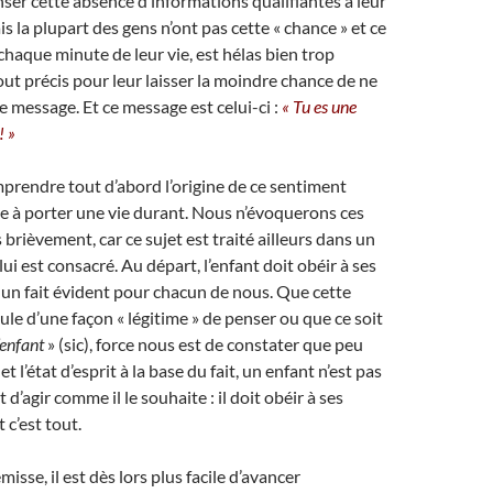
ser cette absence d’informations qualifiantes à leur
s la plupart des gens n’ont pas cette « chance » et ce
 chaque minute de leur vie, est hélas bien trop
out précis pour leur laisser la moindre chance de ne
e message. Et ce message est celui-ci :
« Tu es une
! »
rendre tout d’abord l’origine de ce sentiment
ble à porter une vie durant. Nous n’évoquerons ces
 brièvement, car ce sujet est traité ailleurs dans un
 lui est consacré. Au départ, l’enfant doit obéir à ses
t un fait évident pour chacun de nous. Que cette
le d’une façon « légitime » de penser ou que ce soit
’enfant
» (sic), force nous est de constater que peu
t l’état d’esprit à la base du fait, un enfant n’est pas
t d’agir comme il le souhaite : il doit obéir à ses
 c’est tout.
misse, il est dès lors plus facile d’avancer