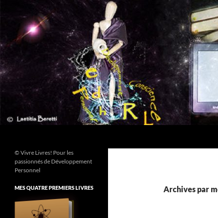
Aller
au
contenu
Recherche
© Vivre Livres! Pour les
passionnés de Développement
Personnel
MES QUATRE PREMIERS LIVRES
Archives par mo