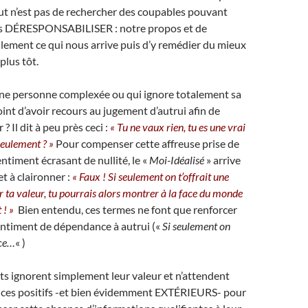
but n’est pas de rechercher des coupables pouvant
us DÉRESPONSABILISER : notre propos et de
lement ce qui nous arrive puis d’y remédier du mieux
plus tôt.
’une personne complexée ou qui ignore totalement sa
oint d’avoir recours au jugement d’autrui afin de
 ? Il dit à peu près ceci :
« Tu ne vaux rien, tu es une vrai
 seulement ? »
Pour compenser cette affreuse prise de
ntiment écrasant de nullité, le «
Moi-Idéalisé
» arrive
t à claironner :
« Faux ! Si seulement on t’offrait une
 ta valeur, tu pourrais alors montrer à la face du monde
t ! »
Bien entendu, ces termes ne font que renforcer
entiment de dépendance à autrui («
Si seulement on
nce…
« )
ts ignorent simplement leur valeur et n’attendent
dices positifs -et bien évidemment EXTÉRIEURS- pour