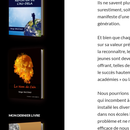
Ils ne savent plu
surestiment, soit
manifeste d’une 
génération.
Et bien que chaq
sur sa valeur pr
la reconnaître, 
jeunes sont dev
offrant, telles d
le succès haute
académies » ou l
Nous pourrions a
qui incombent à 
installé les di
dans nos écoles 
MON DERNIER LIVRE
problème et ne n
efficace de nous