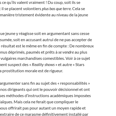
s ce qu’ils valent vraiment ! Du coup, soit ils se
 il se placent volontiers
plus bas que terre.
Cela se
manière tristement évidente au niveau de la jeune
ue jeune y réagisse soit en argumentant sans cesse
ésumée, soit en accusant autrui de ne pas accepter de
le résultat est le même en fin de compte : De nombreux
enus déprimés, paumés et prêts à
se vendre
au plus
e vulgaires marchandises comestibles. Voir à ce sujet
ment suspect des «
Reality shows
» et autre « Stars
a prostitution morale est de rigueur.
rgumenter sans fin au sujet des « responsabilités »
nos dirigeants qui ont le pouvoir décisionnel et ont
verses méthodes d’instructions académiques imposées
laïques. Mais cela ne ferait que compliquer le
ous offrirait pas pour autant un moyen rapide et
 extraire de ce marasme définitivement installé par