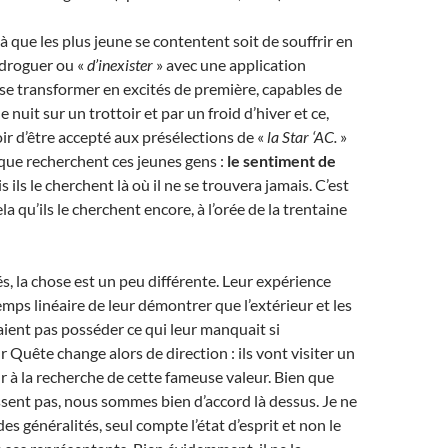
 que les plus jeune se contentent soit de souffrir en
e droguer ou «
d’inexister
» avec une application
e se transformer en excités de première, capables de
nuit sur un trottoir et par un froid d’hiver et ce,
oir d’être accepté aux présélections de «
la Star ‘AC.
»
que recherchent ces jeunes gens :
le sentiment de
 ils le cherchent là où il ne se trouvera jamais. C’est
ela qu’ils le cherchent encore, à l’orée de la trentaine
és, la chose est un peu différente. Leur expérience
emps linéaire de leur démontrer que l’extérieur et les
ient pas posséder ce qui leur manquait si
 Quête change alors de direction : ils vont visiter un
ur à la recherche de cette fameuse valeur. Bien que
assent pas, nous sommes bien d’accord là dessus. Je ne
des généralités, seul compte l’état d’esprit et non le