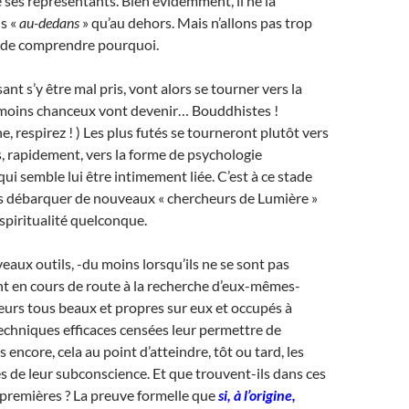
ses représentants. Bien évidemment, il ne la
s «
au-dedans
» qu’au dehors. Mais n’allons pas trop
s de comprendre pourquoi.
nt s’y être mal pris, vont alors se tourner vers la
es moins chanceux vont devenir… Bouddhistes !
, respirez ! ) Les plus futés se tourneront plutôt vers
s, rapidement, vers la forme de psychologie
qui semble lui être intimement liée. C’est à ce stade
 débarquer de nouveaux « chercheurs de Lumière »
spiritualité quelconque.
eaux outils, -du moins lorsqu’ils ne se sont pas
t en cours de route à la recherche d’eux-mêmes-
eurs tous beaux et propres sur eux et occupés à
chniques efficaces censées leur permettre de
us encore, cela au point d’atteindre, tôt ou tard, les
s de leur subconscience. Et que trouvent-ils dans ces
premières ? La preuve formelle que
si, à l’origine,