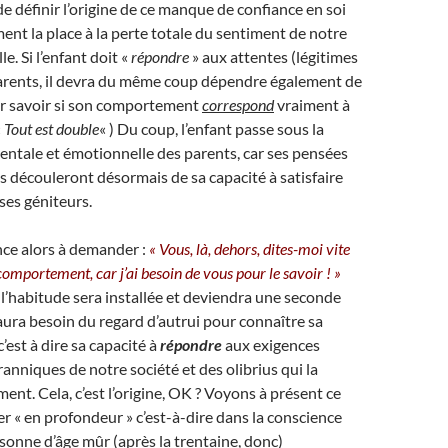
e définir l’origine de ce manque de confiance en soi
ent la place à la perte totale du sentiment de notre
e. Si l’enfant doit «
répondre
» aux attentes (légitimes
parents, il devra du même coup dépendre également de
ur savoir si son comportement
correspond
vraiment à
«
Tout est double
« ) Du coup, l’enfant passe sous la
entale et émotionnelle des parents, car ses pensées
s découleront désormais de sa capacité à satisfaire
 ses géniteurs.
ce alors à demander :
« Vous, là, dehors, dites-moi vite
omportement, car j’ai besoin de vous pour le savoir ! »
 l’habitude sera installée et deviendra une seconde
 aura besoin du regard d’autrui pour connaître sa
 c’est à dire sa capacité à
répondre
aux exigences
anniques de notre société et des olibrius qui la
nt. Cela, c’est l’origine, OK ? Voyons à présent ce
er « en profondeur » c’est-à-dire dans la conscience
sonne d’âge mûr (après la trentaine, donc)