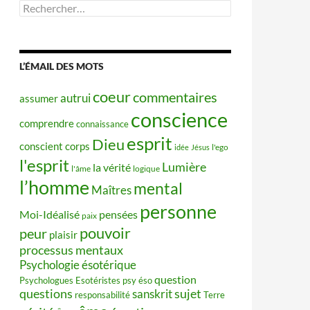
Rechercher :
L’ÉMAIL DES MOTS
coeur
commentaires
autrui
assumer
conscience
comprendre
connaissance
esprit
Dieu
conscient
corps
idée
Jésus
l'ego
l'esprit
Lumière
la vérité
l'âme
logique
l’homme
mental
Maîtres
personne
Moi-Idéalisé
pensées
paix
pouvoir
peur
plaisir
processus mentaux
Psychologie ésotérique
question
Psychologues Esotéristes
psy éso
questions
sujet
sanskrit
responsabilité
Terre