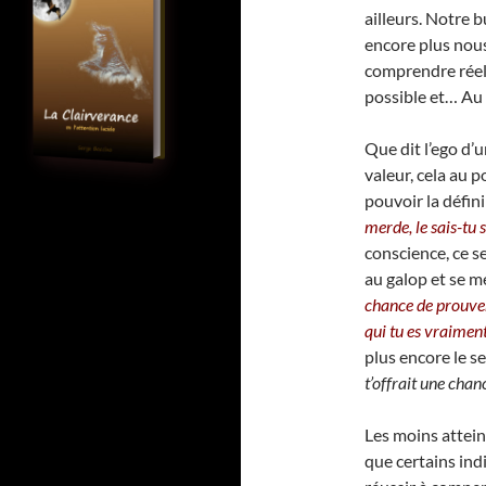
ailleurs. Notre 
encore plus no
comprendre réel
possible et… Au 
Que dit l’ego d
valeur, cela au p
pouvoir la définir
merde, le sais-tu
conscience, ce se
au galop et se me
chance de prouver
qui tu es vraimen
plus encore le s
t’offrait une cha
Les moins attein
que certains in