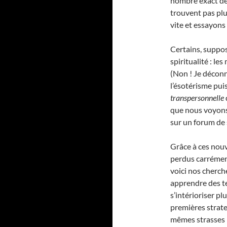
nombre exact de 
trouvent pas plu
vite et essayon
Certains, supposa
spiritualité : l
(Non ! Je déconne
l’ésotérisme pui
transpersonnelle
que nous voyons
sur un forum de 
Grâce à ces nouv
perdus carrémen
voici nos cherch
apprendre des te
s’intérioriser pl
premières strate
mêmes strasses 