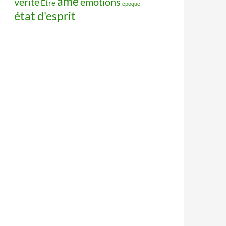
âme
vérité
émotions
Être
époque
état d'esprit