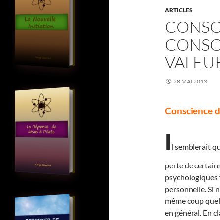
ARTICLES
CONSC
CONSC
VALEU
28 MAI 2013
Conscience d’
I
l semblerait q
perte de certain
psychologiques 
personnelle. Si 
même coup quelle
en général. En cl