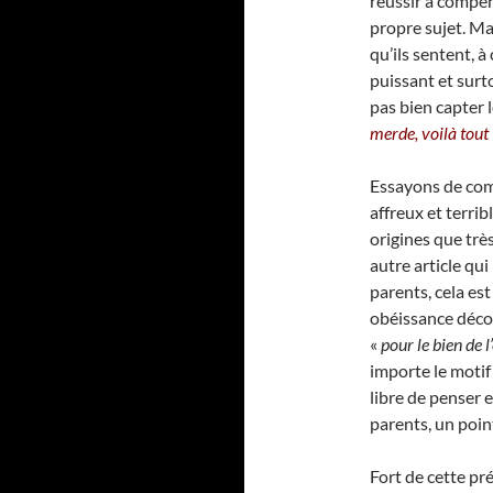
réussir à compen
propre sujet. Mai
qu’ils sentent, à
puissant et surt
pas bien capter l
merde, voilà tout 
Essayons de comp
affreux et terri
origines que très
autre article qui
parents, cela es
obéissance décou
«
pour le bien de l
importe le motif e
libre de penser e
parents, un point
Fort de cette pré