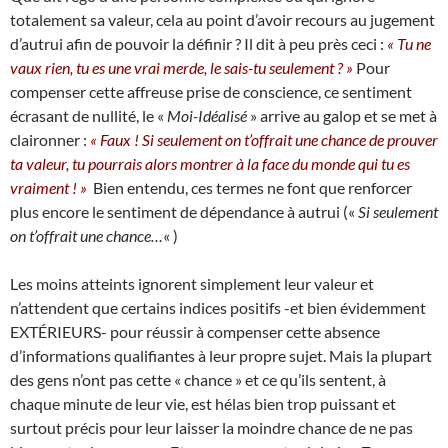
totalement sa valeur, cela au point d’avoir recours au jugement
d’autrui afin de pouvoir la définir ? Il dit à peu près ceci :
« Tu ne
vaux rien, tu es une vrai merde, le sais-tu seulement ? »
Pour
compenser cette affreuse prise de conscience, ce sentiment
écrasant de nullité, le «
Moi-Idéalisé
» arrive au galop et se met à
claironner :
« Faux ! Si seulement on t’offrait une chance de prouver
ta valeur, tu pourrais alors montrer à la face du monde qui tu es
vraiment ! »
Bien entendu, ces termes ne font que renforcer
plus encore le sentiment de dépendance à autrui («
Si seulement
on t’offrait une chance…
« )
Les moins atteints ignorent simplement leur valeur et
n’attendent que certains indices positifs -et bien évidemment
EXTÉRIEURS- pour réussir à compenser cette absence
d’informations qualifiantes à leur propre sujet. Mais la plupart
des gens n’ont pas cette « chance » et ce qu’ils sentent, à
chaque minute de leur vie, est hélas bien trop puissant et
surtout précis pour leur laisser la moindre chance de ne pas