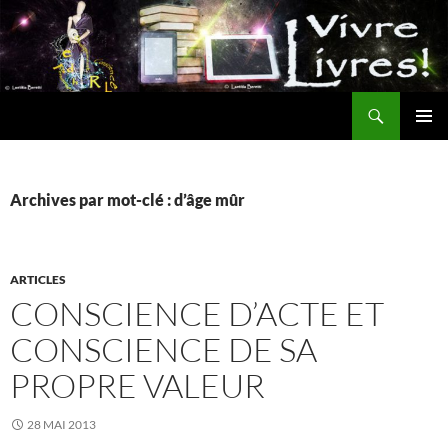
Aller
au
contenu
Recherche
MENU
PRINCI
Archives par mot-clé : d’âge mûr
ARTICLES
CONSCIENCE D’ACTE ET
CONSCIENCE DE SA
PROPRE VALEUR
28 MAI 2013