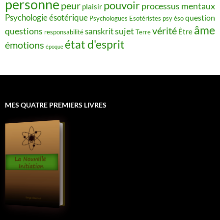
personne
pouvoir
peur
processus mentaux
plaisir
Psychologie ésotérique
question
Psychologues Esotéristes
psy éso
âme
vérité
questions
sujet
sanskrit
Être
responsabilité
Terre
état d'esprit
émotions
époque
MES QUATRE PREMIERS LIVRES