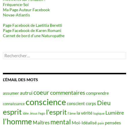
Fréquence-Soi
Ma Page Auteur Facebook
Novae-Atlantis
Page Facebook de Laetitia Beretti
Page Facebook de Karen Romani
Carnet de bord d’une Naturopathe
Rechercher :
L’ÉMAIL DES MOTS
coeur
commentaires
autrui
assumer
comprendre
conscience
Dieu
conscient
corps
connaissance
esprit
l'esprit
Lumière
la vérité
idée
Jésus
l'ego
l'âme
logique
l’homme
mental
Maîtres
Moi-Idéalisé
pensées
paix