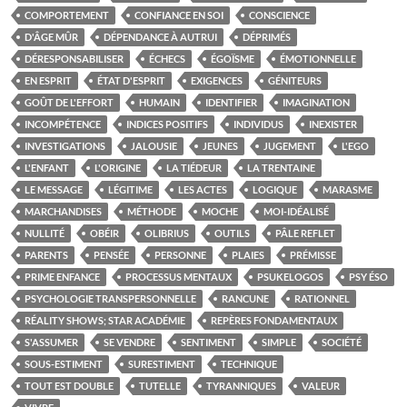
COMPORTEMENT
CONFIANCE EN SOI
CONSCIENCE
D'ÂGE MÛR
DÉPENDANCE À AUTRUI
DÉPRIMÉS
DÉRESPONSABILISER
ÉCHECS
ÉGOÏSME
ÉMOTIONNELLE
EN ESPRIT
ÉTAT D'ESPRIT
EXIGENCES
GÉNITEURS
GOÛT DE L'EFFORT
HUMAIN
IDENTIFIER
IMAGINATION
INCOMPÉTENCE
INDICES POSITIFS
INDIVIDUS
INEXISTER
INVESTIGATIONS
JALOUSIE
JEUNES
JUGEMENT
L'EGO
L'ENFANT
L'ORIGINE
LA TIÉDEUR
LA TRENTAINE
LE MESSAGE
LÉGITIME
LES ACTES
LOGIQUE
MARASME
MARCHANDISES
MÉTHODE
MOCHE
MOI-IDÉALISÉ
NULLITÉ
OBÉIR
OLIBRIUS
OUTILS
PÂLE REFLET
PARENTS
PENSÉE
PERSONNE
PLAIES
PRÉMISSE
PRIME ENFANCE
PROCESSUS MENTAUX
PSUKELOGOS
PSY ÉSO
PSYCHOLOGIE TRANSPERSONNELLE
RANCUNE
RATIONNEL
RÉALITY SHOWS; STAR ACADÉMIE
REPÈRES FONDAMENTAUX
S'ASSUMER
SE VENDRE
SENTIMENT
SIMPLE
SOCIÉTÉ
SOUS-ESTIMENT
SURESTIMENT
TECHNIQUE
TOUT EST DOUBLE
TUTELLE
TYRANNIQUES
VALEUR