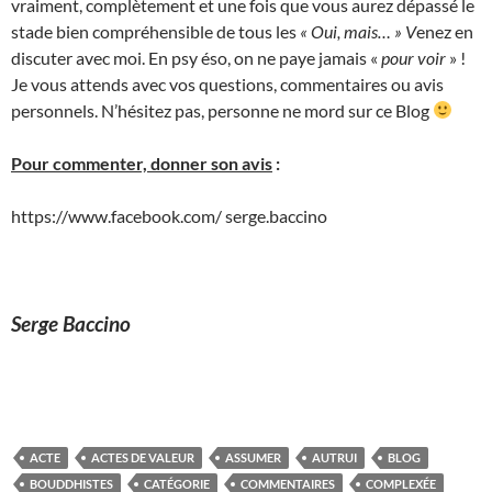
vraiment, complètement et une fois que vous aurez dépassé le
stade bien compréhensible de tous les
« Oui, mais… » V
enez en
discuter avec moi. En psy éso, on ne paye jamais «
pour voir
» !
Je vous attends avec vos questions, commentaires ou avis
personnels. N’hésitez pas, personne ne mord sur ce Blog
Pour commenter, donner son avis
:
https://www.facebook.com/ serge.baccino
Serge Baccino
ACTE
ACTES DE VALEUR
ASSUMER
AUTRUI
BLOG
BOUDDHISTES
CATÉGORIE
COMMENTAIRES
COMPLEXÉE