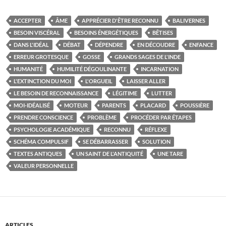
ACCEPTER
ÂME
APPRÉCIER D'ÊTRE RECONNU
BALIVERNES
BESOIN VISCÉRAL
BESOINS ÉNERGÉTIQUES
BÊTISES
DANS L'IDÉAL
DÉBAT
DÉPENDRE
EN DÉCOUDRE
ENFANCE
ERREUR GROTESQUE
GOSSE
GRANDS SAGES DE L'INDE
HUMANITÉ
HUMILITÉ DÉGOULINANTE
INCARNATION
L'EXTINCTION DU MOI
L'ORGUEIL
LAISSER ALLER
LE BESOIN DE RECONNAISSANCE
LÉGITIME
LUTTER
MOI-IDÉALISÉ
MOTEUR
PARENTS
PLACARD
POUSSIÈRE
PRENDRE CONSCIENCE
PROBLÈME
PROCÉDER PAR ÉTAPES
PSYCHOLOGIE ACADÉMIQUE
RECONNU
RÉFLEXE
SCHÉMA COMPULSIF
SE DÉBARRASSER
SOLUTION
TEXTES ANTIQUES
UN SAINT DE L'ANTIQUITÉ
UNE TARE
VALEUR PERSONNELLE
ARTICLES