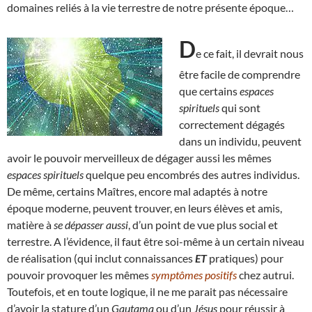
domaines reliés à la vie terrestre de notre présente époque…
D
e ce fait, il devrait nous
être facile de comprendre
que certains
espaces
spirituels
qui sont
correctement dégagés
dans un individu, peuvent
avoir le pouvoir merveilleux de dégager aussi les mêmes
espaces spirituels
quelque peu encombrés des autres individus.
De même, certains Maîtres, encore mal adaptés à notre
époque moderne, peuvent trouver, en leurs élèves et amis,
matière à
se dépasser aussi
, d’un point de vue plus social et
terrestre. A l’évidence, il faut être soi-même à un certain niveau
de réalisation (qui inclut connaissances
ET
pratiques) pour
pouvoir provoquer les mêmes
symptômes positifs
chez autrui.
Toutefois, et en toute logique, il ne me parait pas nécessaire
d’avoir la stature d’un
Gautama
ou d’un
Jésus
pour réussir à