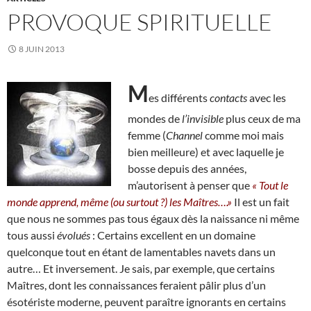
PROVOQUE SPIRITUELLE
8 JUIN 2013
M
es différents
contacts
avec les
mondes de
l’invisible
plus ceux de ma
femme (
Channel
comme moi mais
bien meilleure) et avec laquelle je
bosse depuis des années,
m’autorisent à penser que
« Tout le
monde apprend, même (ou surtout ?) les Maîtres….»
Il est un fait
que nous ne sommes pas tous égaux dès la naissance ni même
tous aussi
évolués
: Certains excellent en un domaine
quelconque tout en étant de lamentables navets dans un
autre… Et inversement. Je sais, par exemple, que certains
Maîtres, dont les connaissances feraient pâlir plus d’un
ésotériste moderne, peuvent paraître ignorants en certains