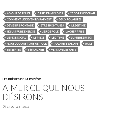
À VOUS DE JOUER
APPELEZ-MOI DIEU
CE CORPS DE CHAIR
COMMENT LE DEVENIR VRAIMENT
DEUX POLARITÉS
DEVENIR SPONTANÉ
ÊTRE SPONTANÉS
ILLÉGITIME
JE SUIS PURE ÉNERGIE
JEU DE RÔLE
LÂCHER PRISE
LE MOI SOCIAL
LE PIÈGE
LÉGITIME
LUMIÈRE DU SOI
NOUS JOUONS TOUS UN RÔLE
POLARITÉ SALOPE
RÔLE
SE MENTIR
TÉMOIGNER
VERSION DES FAITS
LES BRÈVES DE LA PSY ÉSO
AIMER CE QUE NOUS
DÉSIRONS
14 JUILLET 2013