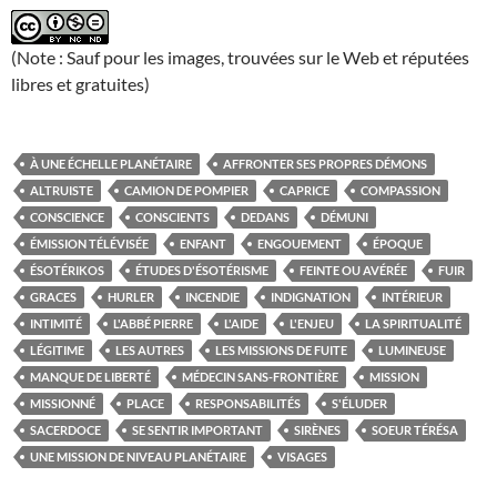
(Note : Sauf pour les images, trouvées sur le Web et réputées
libres et gratuites)
À UNE ÉCHELLE PLANÉTAIRE
AFFRONTER SES PROPRES DÉMONS
ALTRUISTE
CAMION DE POMPIER
CAPRICE
COMPASSION
CONSCIENCE
CONSCIENTS
DEDANS
DÉMUNI
ÉMISSION TÉLÉVISÉE
ENFANT
ENGOUEMENT
ÉPOQUE
ÉSOTÉRIKOS
ÉTUDES D'ÉSOTÉRISME
FEINTE OU AVÉRÉE
FUIR
GRACES
HURLER
INCENDIE
INDIGNATION
INTÉRIEUR
INTIMITÉ
L'ABBÉ PIERRE
L'AIDE
L'ENJEU
LA SPIRITUALITÉ
LÉGITIME
LES AUTRES
LES MISSIONS DE FUITE
LUMINEUSE
MANQUE DE LIBERTÉ
MÉDECIN SANS-FRONTIÈRE
MISSION
MISSIONNÉ
PLACE
RESPONSABILITÉS
S'ÉLUDER
SACERDOCE
SE SENTIR IMPORTANT
SIRÈNES
SOEUR TÉRÉSA
UNE MISSION DE NIVEAU PLANÉTAIRE
VISAGES