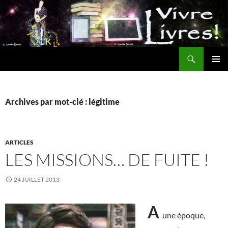
Aller
au
contenu
Recherche
MENU
PRINCI
Archives par mot-clé : légitime
ARTICLES
LES MISSIONS… DE FUITE !
24 JUILLET 2013
A
une époque,