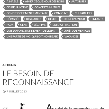
AIMABLE
AIMER CE QUE NOUS DÉSIRONS
AUTORISÉS
CENSEUR INTIME
CONCEPTS INUTILES
CONDITIONNEMENTS MENTAUX
CONJOINT
CULPABILISER
DÉPASSÉS
DÉSIRABLES
DÉSIRE
DIGNE D'AMOUR
ENFANTS
FAUX
GÈNE
LÉGITIME
LOI D'ATTRACTION
LOIS DU FONCTIONNEMENT DE L'ESPRIT
QUIÉTUDE MENTALE
UNE PARTIE DE MOI QUI SOIT HONTEUSE
VACANCES
ARTICLES
LE BESOIN DE
RECONNAISSANCE
7 JUILLET 2013
A
u sujet de la reconnaissance, de