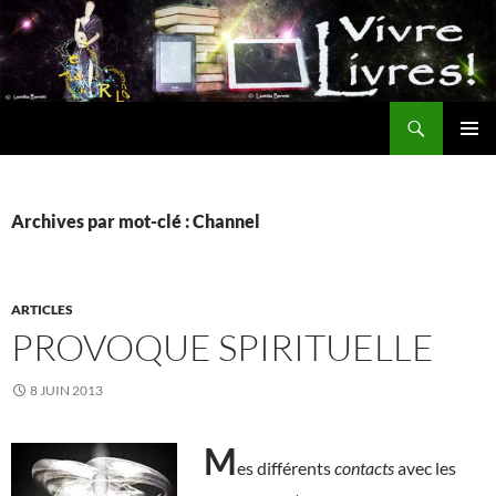
Aller
au
contenu
Recherche
MENU
PRINCI
Archives par mot-clé : Channel
ARTICLES
PROVOQUE SPIRITUELLE
8 JUIN 2013
M
es différents
contacts
avec les