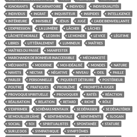
IGNORANTS
INCARNATOIRE
INDIVIDU
INDIVIDUALITÉS
INDIVIDUS
INGRAT
INQUISITEUR
INSIPIDES
INTELLIGENCE
INTÉRIEURE
INVISIBLE
JÉSUS
JUGÉ
L'AIDE BIENVEILLANTE
L'EXPRESSION
LA LUMIÈRE
LÂCHER
LÂCHES
LÂCHETÉ MORALE
LE DIVIN
LE MONDE
LE VICE
LÉGITIME
LIBRES
LITTÉRALEMENT
LUMINEUX
MAÎTRES
MAÎTRES DU PASSÉ
MANIFESTER
MARCHANDS DE BONHEUR INACCESSIBLE
MÉCHANCETÉ
MÉCHANTS
MODERNE
MOI-IDÉALISÉ
MONDES
NATURE
NAVETS
NECTAR
NÉGATIVE
NIVEAU
OEIL
PAILLE
PARLER
PERSONNELLE
PIQUER ET DÉTRUIRE
POSTÉRIEUR
POUTRE
PRATIQUES
PROBLÈME
PROMPTS À JUGER
PROVOQUE SPIRITUELLE
PROVOQUER
RATÉS
RÉACTION
RÉALISATION
RELATION
RETARD
RICHE
RÔLE
S'EXPRIMER
SCHÉMAS MENTAUX
SE DÉPASSER
SE DÉSALTÉRER
SE MOUILLER L'ÂME
SENTIMENTALE
SENTIMENTS
SLOGAN
SOCIAL
SOI
SPIRITUALISTES
SPONTANÉE
STATURE
SUR LE DOS
SYMPATHIQUE
SYMPTÔMES