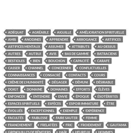
ADÉQUAT
AGRÉABLE
AIGUILLE
AMÉLIORATION SPIRITUELLE
AMIS
ANODINES
APPRENDRE
ARROGANCE
ARTIFICES
ARTIFICES MENTAUX
ASSUMER
ATTRIBUTS
AU-DESSUS
AUTRES
AUTRUI
AVIS
BAS DE GAMME
BATRACIENS
BESTIOLES
BIEN
BOUCHON
CAPACITÉ
CARAFE
CASSER
CHANNEL
CONCERNER
CONFLICTUELLES
CONNAISSANCES
CONSACRÉ
CONTACTS
COURS
CRÈME DE L'HUMANITÉ
DÉGAGER
DÉMUNI
DÉSIRABLE
DOIGT
DOMAINE
DOMAINES
EFFORTS
ÉLÈVES
ENFONCER
ENTENDRE
ENVIE
ÉPOQUE
ÉSOTÉRISTES
ESPACES SPIRITUELS
ESPÈCES
ESPOIR IMMATURE
ÊTRE
ÉVOLUÉS
EXCEPTIONNEL
EXEMPLE
EXPÉRIENCE
FACULTÉS
FAIBLESSE
FAIRE SAUTER
FEMME
FRANCHEMENT
FRELATÉES
FRIC
FROIDEMENT
GAUTAMA
GRENOUILLES DE BÉNITIERS
HAÏR
HEUREUX
HOMMES