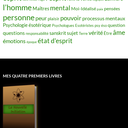
l’homme
mental
Maîtres
Moi-Idéalisé
pensées
paix
personne
pouvoir
peur
processus mentaux
plaisir
Psychologie ésotérique
question
Psychologues Esotéristes
psy éso
âme
vérité
questions
sujet
sanskrit
Être
responsabilité
Terre
état d'esprit
émotions
époque
MES QUATRE PREMIERS LIVRES