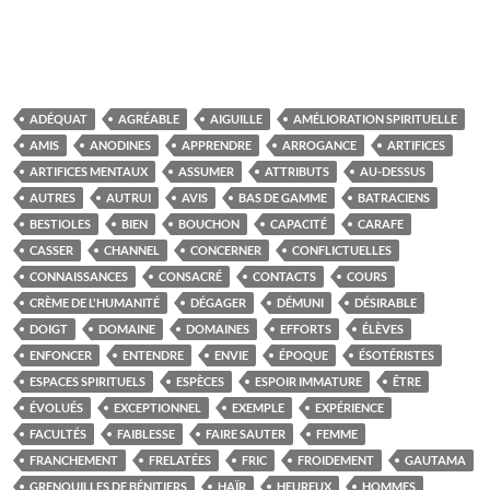
ADÉQUAT
AGRÉABLE
AIGUILLE
AMÉLIORATION SPIRITUELLE
AMIS
ANODINES
APPRENDRE
ARROGANCE
ARTIFICES
ARTIFICES MENTAUX
ASSUMER
ATTRIBUTS
AU-DESSUS
AUTRES
AUTRUI
AVIS
BAS DE GAMME
BATRACIENS
BESTIOLES
BIEN
BOUCHON
CAPACITÉ
CARAFE
CASSER
CHANNEL
CONCERNER
CONFLICTUELLES
CONNAISSANCES
CONSACRÉ
CONTACTS
COURS
CRÈME DE L'HUMANITÉ
DÉGAGER
DÉMUNI
DÉSIRABLE
DOIGT
DOMAINE
DOMAINES
EFFORTS
ÉLÈVES
ENFONCER
ENTENDRE
ENVIE
ÉPOQUE
ÉSOTÉRISTES
ESPACES SPIRITUELS
ESPÈCES
ESPOIR IMMATURE
ÊTRE
ÉVOLUÉS
EXCEPTIONNEL
EXEMPLE
EXPÉRIENCE
FACULTÉS
FAIBLESSE
FAIRE SAUTER
FEMME
FRANCHEMENT
FRELATÉES
FRIC
FROIDEMENT
GAUTAMA
GRENOUILLES DE BÉNITIERS
HAÏR
HEUREUX
HOMMES