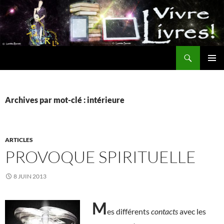
Aller
au
contenu
Recherche
MENU
PRINCI
Archives par mot-clé : intérieure
ARTICLES
PROVOQUE SPIRITUELLE
8 JUIN 2013
M
es différents
contacts
avec les