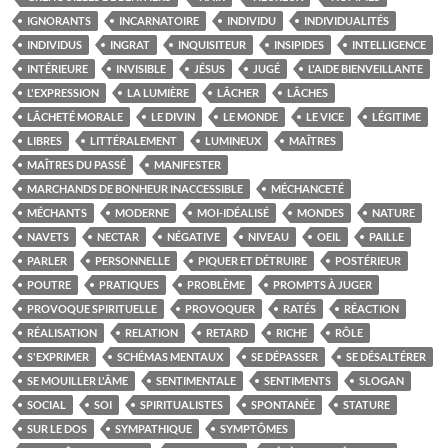
IGNORANTS
INCARNATOIRE
INDIVIDU
INDIVIDUALITÉS
INDIVIDUS
INGRAT
INQUISITEUR
INSIPIDES
INTELLIGENCE
INTÉRIEURE
INVISIBLE
JÉSUS
JUGÉ
L'AIDE BIENVEILLANTE
L'EXPRESSION
LA LUMIÈRE
LÂCHER
LÂCHES
LÂCHETÉ MORALE
LE DIVIN
LE MONDE
LE VICE
LÉGITIME
LIBRES
LITTÉRALEMENT
LUMINEUX
MAÎTRES
MAÎTRES DU PASSÉ
MANIFESTER
MARCHANDS DE BONHEUR INACCESSIBLE
MÉCHANCETÉ
MÉCHANTS
MODERNE
MOI-IDÉALISÉ
MONDES
NATURE
NAVETS
NECTAR
NÉGATIVE
NIVEAU
OEIL
PAILLE
PARLER
PERSONNELLE
PIQUER ET DÉTRUIRE
POSTÉRIEUR
POUTRE
PRATIQUES
PROBLÈME
PROMPTS À JUGER
PROVOQUE SPIRITUELLE
PROVOQUER
RATÉS
RÉACTION
RÉALISATION
RELATION
RETARD
RICHE
RÔLE
S'EXPRIMER
SCHÉMAS MENTAUX
SE DÉPASSER
SE DÉSALTÉRER
SE MOUILLER L'ÂME
SENTIMENTALE
SENTIMENTS
SLOGAN
SOCIAL
SOI
SPIRITUALISTES
SPONTANÉE
STATURE
SUR LE DOS
SYMPATHIQUE
SYMPTÔMES