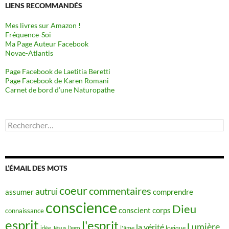
LIENS RECOMMANDÉS
Mes livres sur Amazon !
Fréquence-Soi
Ma Page Auteur Facebook
Novae-Atlantis
Page Facebook de Laetitia Beretti
Page Facebook de Karen Romani
Carnet de bord d’une Naturopathe
Rechercher :
L’ÉMAIL DES MOTS
coeur
commentaires
autrui
assumer
comprendre
conscience
Dieu
conscient
corps
connaissance
esprit
l'esprit
Lumière
la vérité
idée
Jésus
l'ego
l'âme
logique