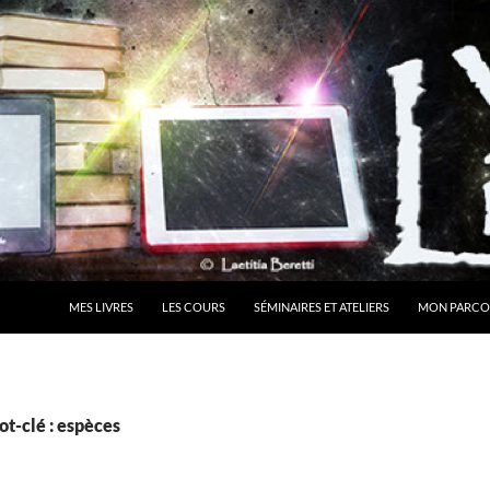
MES LIVRES
LES COURS
SÉMINAIRES ET ATELIERS
MON PARCO
t-clé : espèces