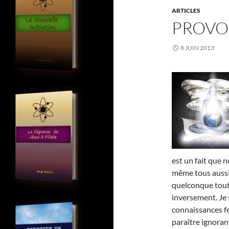
ARTICLES
PROVO
8 JUIN 2013
est un fait que 
même tous auss
quelconque tout
inversement. Je 
connaissances fe
paraître ignorant