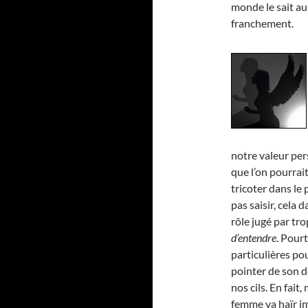
monde le sait au
franchement.
notre valeur pers
que l’on pourrait
tricoter dans le 
pas saisir, cela 
rôle jugé par tro
d’entendre
. Pourt
particulières pou
pointer de son do
nos cils. En fai
femme va haïr i