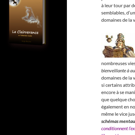
à leur tour par 
semblables, d’un
domaines de la v
nombreuses vies 
bienveillante à au
domaines de la vi
si certains attr
encore à se mani
que quelque cho
également en no
même le vice jus
schémas menta
conditionnent l’ex