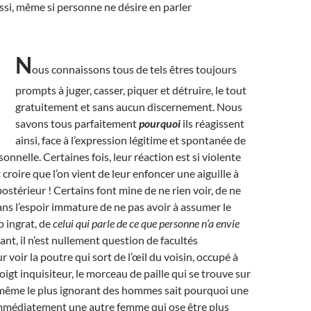
ssi, même si personne ne désire en parler
N
ous connaissons tous de tels êtres toujours
prompts à juger, casser, piquer et détruire, le tout
gratuitement et sans aucun discernement. Nous
savons tous parfaitement
pourquoi
ils réagissent
ainsi, face à l’expression légitime et spontanée de
onnelle. Certaines fois, leur réaction est si violente
 croire que l’on vient de leur enfoncer une aiguille à
postérieur ! Certains font mine de ne rien voir, de ne
dans l’espoir immature de ne pas avoir à assumer le
p ingrat, de
celui qui parle de ce que personne n’a envie
ant, il n’est nullement question de facultés
r voir la poutre qui sort de l’œil du voisin, occupé à
igt inquisiteur, le morceau de paille qui se trouve sur
t, même le plus ignorant des hommes sait pourquoi une
mmédiatement une autre femme qui ose être plus