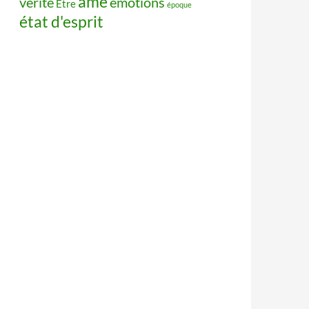
âme
vérité
émotions
Être
époque
état d'esprit