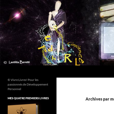
Aller
au
contenu
Recherche
© Vivre Livres! Pour les
passionnés de Développement
Personnel
MES QUATRE PREMIERS LIVRES
Archives par mo