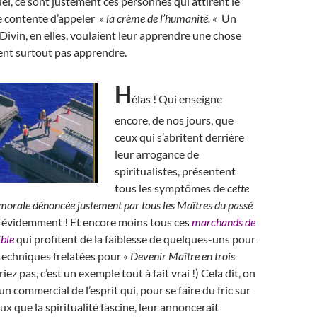
el, ce sont justement ces personnes qui attirent le
e contente d’appeler
» la crème de l’humanité. «
Un
Divin, en elles, voulaient leur apprendre une chose
rent surtout pas apprendre.
H
élas ! Qui enseigne
encore, de nos jours, que
ceux qui s’abritent derrière
leur arrogance de
spiritualistes, présentent
tous les symptômes de
cette
morale dénoncée justement par tous les Maîtres du passé
 évidemment ! Et encore moins tous ces
marchands de
ible
qui profitent de la faiblesse de quelques-uns pour
techniques frelatées pour «
Devenir Maître en trois
riez pas, c’est un exemple tout à fait vrai !) Cela dit, on
n commercial de l’esprit qui, pour se faire du fric sur
ux que la spiritualité fascine, leur annoncerait