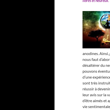
libres et heureux.
anodines. Ainsi,
nous faut d’abor
désaltérer du nec
pouvons éventue
d’une expérience
sont très instrui
réussir à deveni
leur avis sur la
d’être aimés et a
vie sentimentale 