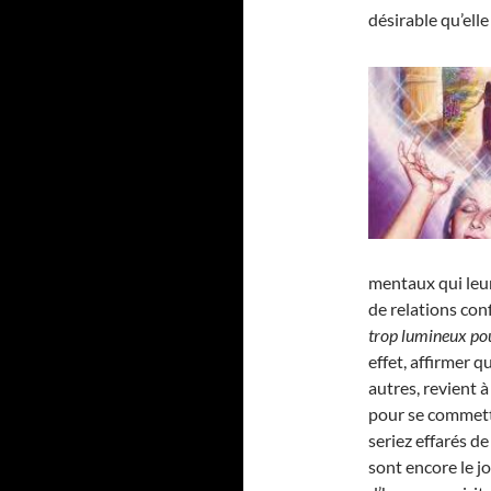
désirable qu’elle 
mentaux qui leu
de relations conf
trop lumineux pou
effet, affirmer 
autres, revient à
pour se commett
seriez effarés d
sont encore le j