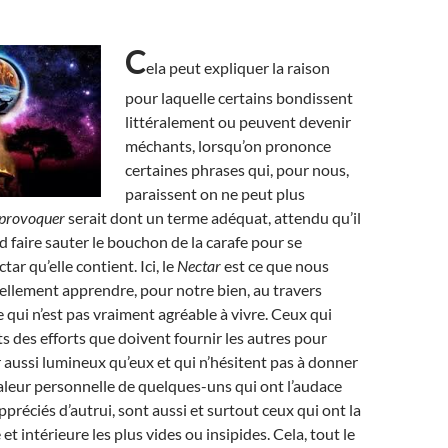
C
ela peut expliquer la raison
pour laquelle certains bondissent
littéralement ou peuvent devenir
méchants, lorsqu’on prononce
certaines phrases qui, pour nous,
paraissent on ne peut plus
provoquer
serait dont un terme adéquat, attendu qu’il
d faire sauter le bouchon de la carafe pour se
tar qu’elle contient. Ici, le
Nectar
est ce que nous
llement apprendre, pour notre bien, au travers
 qui n’est pas vraiment agréable à vivre. Ceux qui
ts des efforts que doivent fournir les autres pour
r aussi lumineux qu’eux et qui n’hésitent pas à donner
 valeur personnelle de quelques-uns qui ont l’audace
ppréciés d’autrui, sont aussi et surtout ceux qui ont la
et intérieure les plus vides ou insipides. Cela, tout le