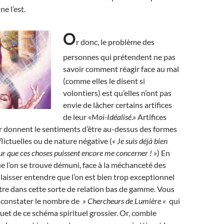
ne l’est.
O
r donc, le problème des
personnes qui prétendent ne pas
savoir comment réagir face au mal
(comme elles le disent si
volontiers) est qu’elles n’ont pas
envie de lâcher certains artifices
de leur «
Moi-Idéalisé
.» Artifices
r donnent le sentiments d’être au-dessus des formes
lictuelles ou de nature négative (
« Je suis déjà bien
r que ces choses puissent encore me concerner ! »
) En
que l’on se trouve démuni, face à la méchanceté des
 laisser entendre que l’on est bien trop exceptionnel
re dans cette sorte de relation bas de gamme. Vous
e constater le nombre de
» Chercheurs de Lumière «
qui
ouet de ce schéma spirituel grossier. Or, comble