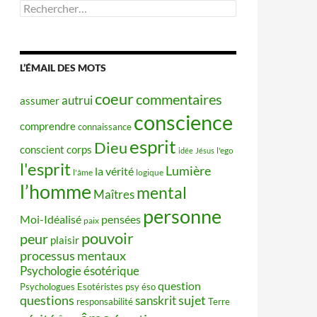
Rechercher :
L’ÉMAIL DES MOTS
coeur
commentaires
autrui
assumer
conscience
comprendre
connaissance
esprit
Dieu
conscient
corps
idée
Jésus
l'ego
l'esprit
Lumière
la vérité
l'âme
logique
l’homme
mental
Maîtres
personne
Moi-Idéalisé
pensées
paix
pouvoir
peur
plaisir
processus mentaux
Psychologie ésotérique
question
Psychologues Esotéristes
psy éso
questions
sujet
sanskrit
responsabilité
Terre