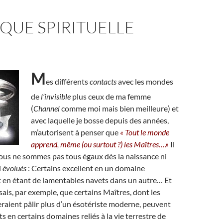
QUE SPIRITUELLE
M
es différents
contacts
avec les mondes
de
l’invisible
plus ceux de ma femme
(
Channel
comme moi mais bien meilleure) et
avec laquelle je bosse depuis des années,
m’autorisent à penser que
« Tout le monde
apprend, même (ou surtout ?) les Maîtres….»
Il
nous ne sommes pas tous égaux dès la naissance ni
i
évolués
: Certains excellent en un domaine
 en étant de lamentables navets dans un autre… Et
sais, par exemple, que certains Maîtres, dont les
raient pâlir plus d’un ésotériste moderne, peuvent
s en certains domaines reliés à la vie terrestre de