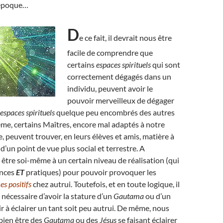
 époque…
D
e ce fait, il devrait nous être
facile de comprendre que
certains
espaces spirituels
qui sont
correctement dégagés dans un
individu, peuvent avoir le
pouvoir merveilleux de dégager
espaces spirituels
quelque peu encombrés des autres
me, certains Maîtres, encore mal adaptés à notre
peuvent trouver, en leurs élèves et amis, matière à
, d’un point de vue plus social et terrestre. A
ut être soi-même à un certain niveau de réalisation (qui
ances
ET
pratiques) pour pouvoir provoquer les
s positifs
chez autrui. Toutefois, et en toute logique, il
 nécessaire d’avoir la stature d’un
Gautama
ou d’un
r à éclairer un tant soit peu autrui. De même, nous
bien être des
Gautama
ou des
Jésus
se faisant éclairer