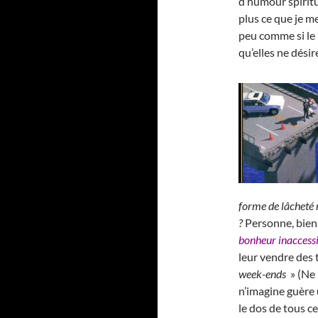
d’humour spiritu
plus ce que je m
peu comme si le 
qu’elles ne dési
forme de lâcheté 
?
Personne, bien
bonheur inaccess
leur vendre des 
week-ends
» (Ne 
n’imagine guère u
le dos de tous ce