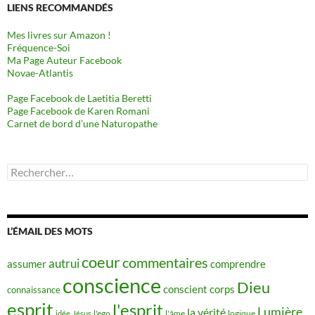
LIENS RECOMMANDÉS
Mes livres sur Amazon !
Fréquence-Soi
Ma Page Auteur Facebook
Novae-Atlantis
Page Facebook de Laetitia Beretti
Page Facebook de Karen Romani
Carnet de bord d’une Naturopathe
Rechercher :
L’ÉMAIL DES MOTS
coeur
commentaires
autrui
assumer
comprendre
conscience
Dieu
conscient
corps
connaissance
esprit
l'esprit
Lumière
la vérité
idée
Jésus
l'ego
l'âme
logique