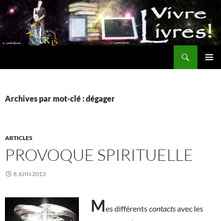
Aller
au
contenu
Recherche
MENU
PRINCI
Archives par mot-clé : dégager
ARTICLES
PROVOQUE SPIRITUELLE
8 JUIN 2013
M
es différents
contacts
avec les