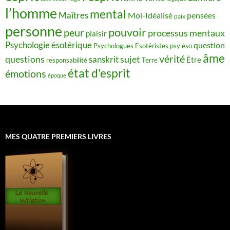
l’homme
mental
Maîtres
Moi-Idéalisé
pensées
paix
personne
pouvoir
peur
processus mentaux
plaisir
Psychologie ésotérique
question
Psychologues Esotéristes
psy éso
âme
vérité
questions
sujet
sanskrit
Être
responsabilité
Terre
état d'esprit
émotions
époque
MES QUATRE PREMIERS LIVRES