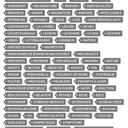
IGNORANTS
INCARNATOIRE
INDIVIDU
INDIVIDUALITÉS
INDIVIDUS
INGRAT
INQUISITEUR
INSIPIDES
INTELLIGENCE
INTÉRIEURE
INVISIBLE
JÉSUS
JUGÉ
L'AIDE BIENVEILLANTE
L'EXPRESSION
LA LUMIÈRE
LÂCHER
LÂCHES
LÂCHETÉ MORALE
LE DIVIN
LE MONDE
LE VICE
LÉGITIME
LIBRES
LITTÉRALEMENT
LUMINEUX
MAÎTRES
MAÎTRES DU PASSÉ
MANIFESTER
MARCHANDS DE BONHEUR INACCESSIBLE
MÉCHANCETÉ
MÉCHANTS
MODERNE
MOI-IDÉALISÉ
MONDES
NATURE
NAVETS
NECTAR
NÉGATIVE
NIVEAU
OEIL
PAILLE
PARLER
PERSONNELLE
PIQUER ET DÉTRUIRE
POSTÉRIEUR
POUTRE
PRATIQUES
PROBLÈME
PROMPTS À JUGER
PROVOQUE SPIRITUELLE
PROVOQUER
RATÉS
RÉACTION
RÉALISATION
RELATION
RETARD
RICHE
RÔLE
S'EXPRIMER
SCHÉMAS MENTAUX
SE DÉPASSER
SE DÉSALTÉRER
SE MOUILLER L'ÂME
SENTIMENTALE
SENTIMENTS
SLOGAN
SOCIAL
SOI
SPIRITUALISTES
SPONTANÉE
STATURE
SUR LE DOS
SYMPATHIQUE
SYMPTÔMES