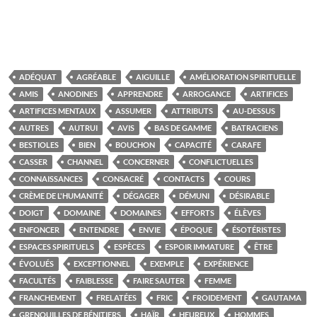
ADÉQUAT
AGRÉABLE
AIGUILLE
AMÉLIORATION SPIRITUELLE
AMIS
ANODINES
APPRENDRE
ARROGANCE
ARTIFICES
ARTIFICES MENTAUX
ASSUMER
ATTRIBUTS
AU-DESSUS
AUTRES
AUTRUI
AVIS
BAS DE GAMME
BATRACIENS
BESTIOLES
BIEN
BOUCHON
CAPACITÉ
CARAFE
CASSER
CHANNEL
CONCERNER
CONFLICTUELLES
CONNAISSANCES
CONSACRÉ
CONTACTS
COURS
CRÈME DE L'HUMANITÉ
DÉGAGER
DÉMUNI
DÉSIRABLE
DOIGT
DOMAINE
DOMAINES
EFFORTS
ÉLÈVES
ENFONCER
ENTENDRE
ENVIE
ÉPOQUE
ÉSOTÉRISTES
ESPACES SPIRITUELS
ESPÈCES
ESPOIR IMMATURE
ÊTRE
ÉVOLUÉS
EXCEPTIONNEL
EXEMPLE
EXPÉRIENCE
FACULTÉS
FAIBLESSE
FAIRE SAUTER
FEMME
FRANCHEMENT
FRELATÉES
FRIC
FROIDEMENT
GAUTAMA
GRENOUILLES DE BÉNITIERS
HAÏR
HEUREUX
HOMMES