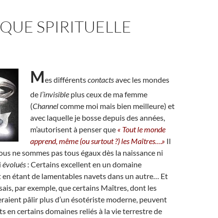
QUE SPIRITUELLE
M
es différents
contacts
avec les mondes
de
l’invisible
plus ceux de ma femme
(
Channel
comme moi mais bien meilleure) et
avec laquelle je bosse depuis des années,
m’autorisent à penser que
« Tout le monde
apprend, même (ou surtout ?) les Maîtres….»
Il
nous ne sommes pas tous égaux dès la naissance ni
i
évolués
: Certains excellent en un domaine
 en étant de lamentables navets dans un autre… Et
sais, par exemple, que certains Maîtres, dont les
raient pâlir plus d’un ésotériste moderne, peuvent
s en certains domaines reliés à la vie terrestre de