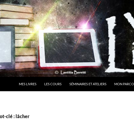
MES LIVRES
LES COURS
SÉMINAIRES ET ATELIERS
MON PARCO
t-clé : lâcher