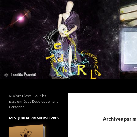
Aller
au
contenu
Recherche
© Vivre Livres! Pour les
passionnés de Développement
Personnel
MES QUATRE PREMIERS LIVRES
Archives par mo