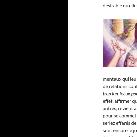
désirable qu’elle 
mentaux qui leu
de relations conf
trop lumineux pou
effet, affirmer 
autres, revient à
pour se commett
seriez effarés d
sont encore le j