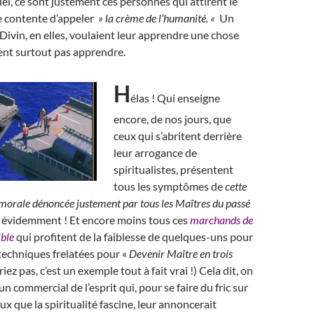
el, ce sont justement ces personnes qui attirent le
e contente d’appeler
» la crème de l’humanité. «
Un
Divin, en elles, voulaient leur apprendre une chose
rent surtout pas apprendre.
H
élas ! Qui enseigne
encore, de nos jours, que
ceux qui s’abritent derrière
leur arrogance de
spiritualistes, présentent
tous les symptômes de
cette
morale dénoncée justement par tous les Maîtres du passé
 évidemment ! Et encore moins tous ces
marchands de
ible
qui profitent de la faiblesse de quelques-uns pour
techniques frelatées pour «
Devenir Maître en trois
riez pas, c’est un exemple tout à fait vrai !) Cela dit, on
n commercial de l’esprit qui, pour se faire du fric sur
ux que la spiritualité fascine, leur annoncerait