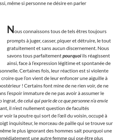
ssi, même si personne ne désire en parler
N
ous connaissons tous de tels êtres toujours
prompts à juger, casser, piquer et détruire, le tout
gratuitement et sans aucun discernement. Nous
savons tous parfaitement
pourquoi
ils réagissent
ainsi, face à l’expression légitime et spontanée de
onnelle. Certaines fois, leur réaction est si violente
 croire que l’on vient de leur enfoncer une aiguille à
postérieur ! Certains font mine de ne rien voir, de ne
dans l’espoir immature de ne pas avoir à assumer le
p ingrat, de
celui qui parle de ce que personne n’a envie
ant, il n’est nullement question de facultés
r voir la poutre qui sort de l’œil du voisin, occupé à
igt inquisiteur, le morceau de paille qui se trouve sur
t, même le plus ignorant des hommes sait pourquoi une
mmédiatement une autre femme qui ose être plus