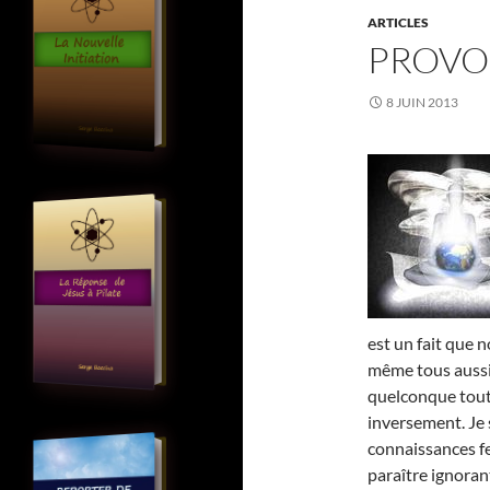
ARTICLES
PROVO
8 JUIN 2013
est un fait que 
même tous auss
quelconque tout
inversement. Je 
connaissances fe
paraître ignorant