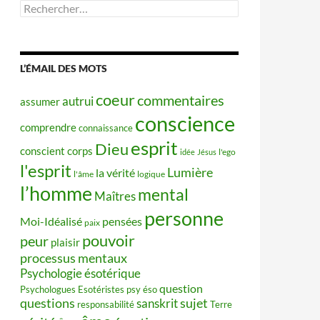
Rechercher :
L’ÉMAIL DES MOTS
coeur
commentaires
autrui
assumer
conscience
comprendre
connaissance
esprit
Dieu
conscient
corps
idée
Jésus
l'ego
l'esprit
Lumière
la vérité
l'âme
logique
l’homme
mental
Maîtres
personne
Moi-Idéalisé
pensées
paix
pouvoir
peur
plaisir
processus mentaux
Psychologie ésotérique
question
Psychologues Esotéristes
psy éso
questions
sujet
sanskrit
responsabilité
Terre