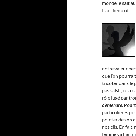
monde le sait au
franchement.
notre valeur pers
que l’on pourrait
tricoter dans le 
pas saisir, cela 
rôle jugé par tro
d’entendre
. Pourt
particulières pou
pointer de son do
nos cils. En fai
femme va haïr i