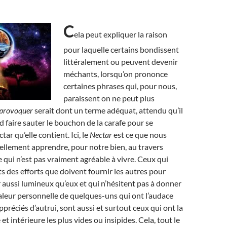
C
ela peut expliquer la raison
pour laquelle certains bondissent
littéralement ou peuvent devenir
méchants, lorsqu’on prononce
certaines phrases qui, pour nous,
paraissent on ne peut plus
provoquer
serait dont un terme adéquat, attendu qu’il
d faire sauter le bouchon de la carafe pour se
tar qu’elle contient. Ici, le
Nectar
est ce que nous
llement apprendre, pour notre bien, au travers
 qui n’est pas vraiment agréable à vivre. Ceux qui
ts des efforts que doivent fournir les autres pour
r aussi lumineux qu’eux et qui n’hésitent pas à donner
 valeur personnelle de quelques-uns qui ont l’audace
ppréciés d’autrui, sont aussi et surtout ceux qui ont la
et intérieure les plus vides ou insipides. Cela, tout le