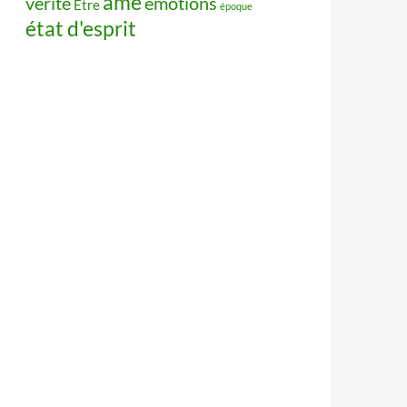
âme
vérité
émotions
Être
époque
état d'esprit