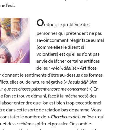
ne l’est.
O
r donc, le problème des
personnes qui prétendent ne pas
savoir comment réagir face au mal
(comme elles le disent si
volontiers) est qu’elles n’ont pas
envie de lâcher certains artifices
de leur «
Moi-Idéalisé
.» Artifices
r donnent le sentiments d’être au-dessus des formes
lictuelles ou de nature négative (
« Je suis déjà bien
r que ces choses puissent encore me concerner ! »
) En
que l’on se trouve démuni, face à la méchanceté des
 laisser entendre que l’on est bien trop exceptionnel
re dans cette sorte de relation bas de gamme. Vous
e constater le nombre de
» Chercheurs de Lumière «
qui
ouet de ce schéma spirituel grossier. Or, comble