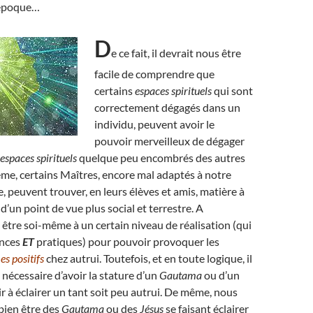
 époque…
D
e ce fait, il devrait nous être
facile de comprendre que
certains
espaces spirituels
qui sont
correctement dégagés dans un
individu, peuvent avoir le
pouvoir merveilleux de dégager
espaces spirituels
quelque peu encombrés des autres
me, certains Maîtres, encore mal adaptés à notre
peuvent trouver, en leurs élèves et amis, matière à
, d’un point de vue plus social et terrestre. A
ut être soi-même à un certain niveau de réalisation (qui
ances
ET
pratiques) pour pouvoir provoquer les
s positifs
chez autrui. Toutefois, et en toute logique, il
 nécessaire d’avoir la stature d’un
Gautama
ou d’un
r à éclairer un tant soit peu autrui. De même, nous
bien être des
Gautama
ou des
Jésus
se faisant éclairer