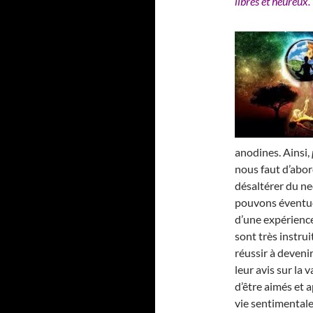
libres et heureux.
anodines. Ainsi,
nous faut d’abor
désaltérer du nec
pouvons éventue
d’une expérience
sont très instrui
réussir à deveni
leur avis sur la
d’être aimés et a
vie sentimentale 