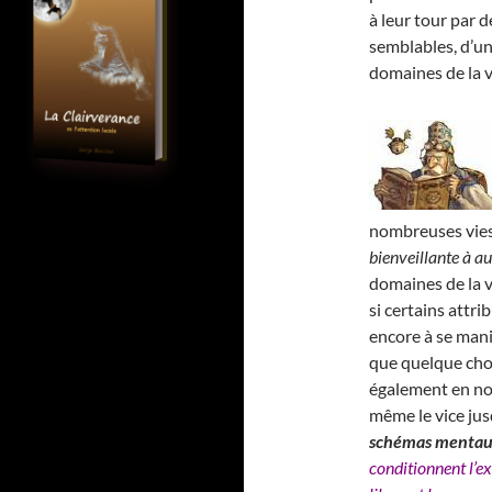
à leur tour par 
semblables, d’un
domaines de la v
nombreuses vies 
bienveillante à au
domaines de la vi
si certains attr
encore à se mani
que quelque cho
également en no
même le vice jus
schémas menta
conditionnent l’ex