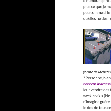
d’humour spiritu
plus ce que je m
peu comme si le 
qu’elles ne dési
forme de lâcheté 
?
Personne, bien
bonheur inaccess
leur vendre des 
week-ends
» (Ne 
n’imagine guère u
le dos de tous ce