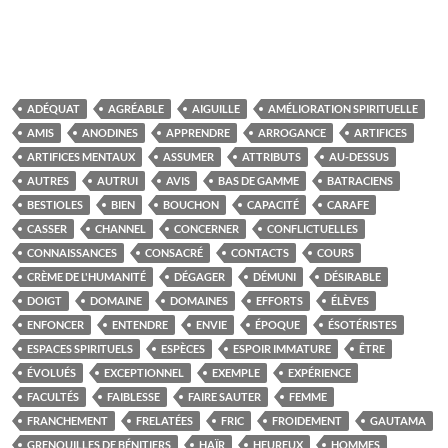
ADÉQUAT
AGRÉABLE
AIGUILLE
AMÉLIORATION SPIRITUELLE
AMIS
ANODINES
APPRENDRE
ARROGANCE
ARTIFICES
ARTIFICES MENTAUX
ASSUMER
ATTRIBUTS
AU-DESSUS
AUTRES
AUTRUI
AVIS
BAS DE GAMME
BATRACIENS
BESTIOLES
BIEN
BOUCHON
CAPACITÉ
CARAFE
CASSER
CHANNEL
CONCERNER
CONFLICTUELLES
CONNAISSANCES
CONSACRÉ
CONTACTS
COURS
CRÈME DE L'HUMANITÉ
DÉGAGER
DÉMUNI
DÉSIRABLE
DOIGT
DOMAINE
DOMAINES
EFFORTS
ÉLÈVES
ENFONCER
ENTENDRE
ENVIE
ÉPOQUE
ÉSOTÉRISTES
ESPACES SPIRITUELS
ESPÈCES
ESPOIR IMMATURE
ÊTRE
ÉVOLUÉS
EXCEPTIONNEL
EXEMPLE
EXPÉRIENCE
FACULTÉS
FAIBLESSE
FAIRE SAUTER
FEMME
FRANCHEMENT
FRELATÉES
FRIC
FROIDEMENT
GAUTAMA
GRENOUILLES DE BÉNITIERS
HAÏR
HEUREUX
HOMMES