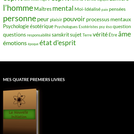
l’homme
mental
Maîtres
Moi-Idéalisé
pensées
paix
personne
pouvoir
peur
processus mentaux
plaisir
Psychologie ésotérique
question
Psychologues Esotéristes
psy éso
âme
vérité
questions
sujet
sanskrit
Être
responsabilité
Terre
état d'esprit
émotions
époque
MES QUATRE PREMIERS LIVRES