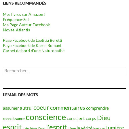
LIENS RECOMMANDÉS
Mes livres sur Amazon !
Fréquence-Soi
Ma Page Auteur Facebook
Novae-Atlantis
Page Facebook de Laetitia Beretti
Page Facebook de Karen Romani
Carnet de bord d’une Naturopathe
Rechercher :
L’ÉMAIL DES MOTS
coeur
commentaires
autrui
assumer
comprendre
conscience
Dieu
conscient
corps
connaissance
esprit
l'esprit
Lumière
la vérité
idée
Jésus
l'ego
l'âme
logique