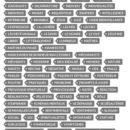
IGNORANTS
INCARNATOIRE
INDIVIDU
INDIVIDUALITÉS
INDIVIDUS
INGRAT
INQUISITEUR
INSIPIDES
INTELLIGENCE
INTÉRIEURE
INVISIBLE
JÉSUS
JUGÉ
L'AIDE BIENVEILLANTE
L'EXPRESSION
LA LUMIÈRE
LÂCHER
LÂCHES
LÂCHETÉ MORALE
LE DIVIN
LE MONDE
LE VICE
LÉGITIME
LIBRES
LITTÉRALEMENT
LUMINEUX
MAÎTRES
MAÎTRES DU PASSÉ
MANIFESTER
MARCHANDS DE BONHEUR INACCESSIBLE
MÉCHANCETÉ
MÉCHANTS
MODERNE
MOI-IDÉALISÉ
MONDES
NATURE
NAVETS
NECTAR
NÉGATIVE
NIVEAU
OEIL
PAILLE
PARLER
PERSONNELLE
PIQUER ET DÉTRUIRE
POSTÉRIEUR
POUTRE
PRATIQUES
PROBLÈME
PROMPTS À JUGER
PROVOQUE SPIRITUELLE
PROVOQUER
RATÉS
RÉACTION
RÉALISATION
RELATION
RETARD
RICHE
RÔLE
S'EXPRIMER
SCHÉMAS MENTAUX
SE DÉPASSER
SE DÉSALTÉRER
SE MOUILLER L'ÂME
SENTIMENTALE
SENTIMENTS
SLOGAN
SOCIAL
SOI
SPIRITUALISTES
SPONTANÉE
STATURE
SUR LE DOS
SYMPATHIQUE
SYMPTÔMES