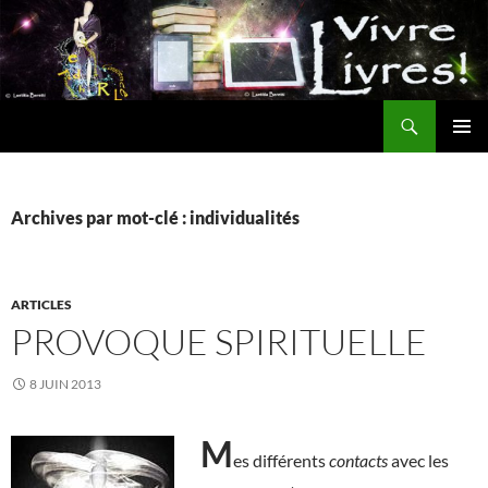
Aller
au
contenu
Recherche
MENU
PRINCI
Archives par mot-clé : individualités
ARTICLES
PROVOQUE SPIRITUELLE
8 JUIN 2013
M
es différents
contacts
avec les