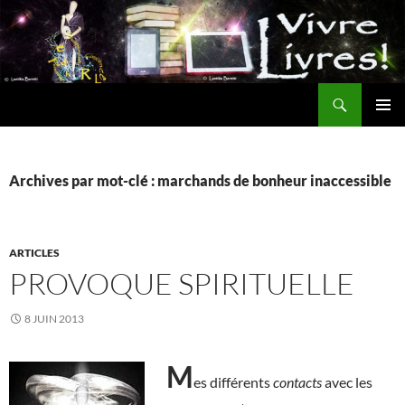
Aller
au
contenu
Recherche
MENU
PRINCI
Archives par mot-clé : marchands de bonheur inaccessible
ARTICLES
PROVOQUE SPIRITUELLE
8 JUIN 2013
M
es différents
contacts
avec les