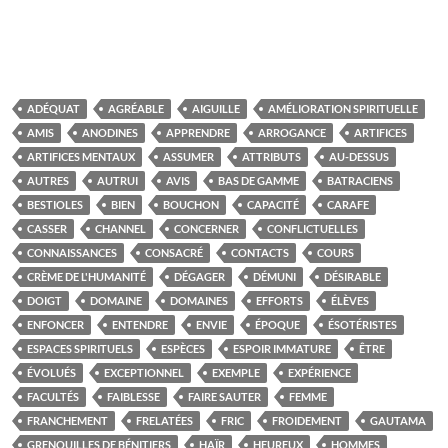
ADÉQUAT
AGRÉABLE
AIGUILLE
AMÉLIORATION SPIRITUELLE
AMIS
ANODINES
APPRENDRE
ARROGANCE
ARTIFICES
ARTIFICES MENTAUX
ASSUMER
ATTRIBUTS
AU-DESSUS
AUTRES
AUTRUI
AVIS
BAS DE GAMME
BATRACIENS
BESTIOLES
BIEN
BOUCHON
CAPACITÉ
CARAFE
CASSER
CHANNEL
CONCERNER
CONFLICTUELLES
CONNAISSANCES
CONSACRÉ
CONTACTS
COURS
CRÈME DE L'HUMANITÉ
DÉGAGER
DÉMUNI
DÉSIRABLE
DOIGT
DOMAINE
DOMAINES
EFFORTS
ÉLÈVES
ENFONCER
ENTENDRE
ENVIE
ÉPOQUE
ÉSOTÉRISTES
ESPACES SPIRITUELS
ESPÈCES
ESPOIR IMMATURE
ÊTRE
ÉVOLUÉS
EXCEPTIONNEL
EXEMPLE
EXPÉRIENCE
FACULTÉS
FAIBLESSE
FAIRE SAUTER
FEMME
FRANCHEMENT
FRELATÉES
FRIC
FROIDEMENT
GAUTAMA
GRENOUILLES DE BÉNITIERS
HAÏR
HEUREUX
HOMMES