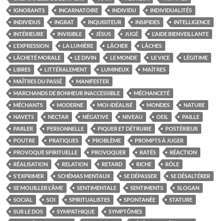
IGNORANTS
INCARNATOIRE
INDIVIDU
INDIVIDUALITÉS
INDIVIDUS
INGRAT
INQUISITEUR
INSIPIDES
INTELLIGENCE
INTÉRIEURE
INVISIBLE
JÉSUS
JUGÉ
L'AIDE BIENVEILLANTE
L'EXPRESSION
LA LUMIÈRE
LÂCHER
LÂCHES
LÂCHETÉ MORALE
LE DIVIN
LE MONDE
LE VICE
LÉGITIME
LIBRES
LITTÉRALEMENT
LUMINEUX
MAÎTRES
MAÎTRES DU PASSÉ
MANIFESTER
MARCHANDS DE BONHEUR INACCESSIBLE
MÉCHANCETÉ
MÉCHANTS
MODERNE
MOI-IDÉALISÉ
MONDES
NATURE
NAVETS
NECTAR
NÉGATIVE
NIVEAU
OEIL
PAILLE
PARLER
PERSONNELLE
PIQUER ET DÉTRUIRE
POSTÉRIEUR
POUTRE
PRATIQUES
PROBLÈME
PROMPTS À JUGER
PROVOQUE SPIRITUELLE
PROVOQUER
RATÉS
RÉACTION
RÉALISATION
RELATION
RETARD
RICHE
RÔLE
S'EXPRIMER
SCHÉMAS MENTAUX
SE DÉPASSER
SE DÉSALTÉRER
SE MOUILLER L'ÂME
SENTIMENTALE
SENTIMENTS
SLOGAN
SOCIAL
SOI
SPIRITUALISTES
SPONTANÉE
STATURE
SUR LE DOS
SYMPATHIQUE
SYMPTÔMES