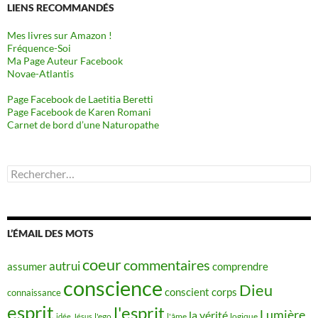
LIENS RECOMMANDÉS
Mes livres sur Amazon !
Fréquence-Soi
Ma Page Auteur Facebook
Novae-Atlantis
Page Facebook de Laetitia Beretti
Page Facebook de Karen Romani
Carnet de bord d’une Naturopathe
Rechercher :
L’ÉMAIL DES MOTS
coeur
commentaires
autrui
assumer
comprendre
conscience
Dieu
conscient
corps
connaissance
esprit
l'esprit
Lumière
la vérité
idée
Jésus
l'ego
l'âme
logique