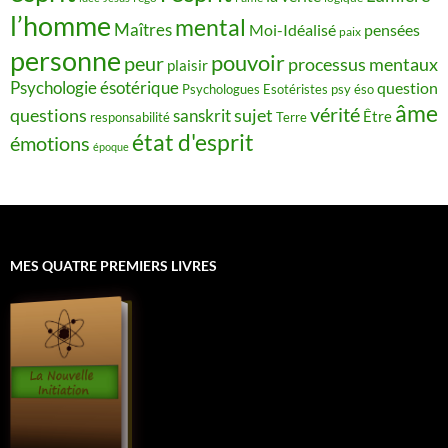
l’homme
mental
Maîtres
Moi-Idéalisé
pensées
paix
personne
pouvoir
peur
processus mentaux
plaisir
Psychologie ésotérique
question
Psychologues Esotéristes
psy éso
âme
vérité
questions
sujet
sanskrit
Être
responsabilité
Terre
état d'esprit
émotions
époque
MES QUATRE PREMIERS LIVRES