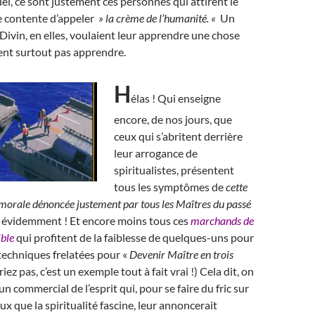
el, ce sont justement ces personnes qui attirent le
e contente d’appeler
» la crème de l’humanité. «
Un
Divin, en elles, voulaient leur apprendre une chose
rent surtout pas apprendre.
H
élas ! Qui enseigne
encore, de nos jours, que
ceux qui s’abritent derrière
leur arrogance de
spiritualistes, présentent
tous les symptômes de
cette
morale dénoncée justement par tous les Maîtres du passé
 évidemment ! Et encore moins tous ces
marchands de
ible
qui profitent de la faiblesse de quelques-uns pour
techniques frelatées pour «
Devenir Maître en trois
riez pas, c’est un exemple tout à fait vrai !) Cela dit, on
n commercial de l’esprit qui, pour se faire du fric sur
ux que la spiritualité fascine, leur annoncerait