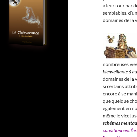
à leur tour par 
semblables, d’un
domaines de la v
nombreuses vies 
bienveillante à au
domaines de la vi
si certains attr
encore à se mani
que quelque cho
également en no
même le vice jus
schémas menta
conditionnent l’ex