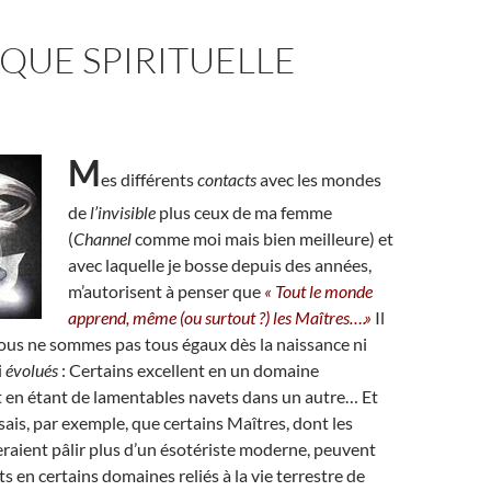
QUE SPIRITUELLE
M
es différents
contacts
avec les mondes
de
l’invisible
plus ceux de ma femme
(
Channel
comme moi mais bien meilleure) et
avec laquelle je bosse depuis des années,
m’autorisent à penser que
« Tout le monde
apprend, même (ou surtout ?) les Maîtres….»
Il
nous ne sommes pas tous égaux dès la naissance ni
i
évolués
: Certains excellent en un domaine
 en étant de lamentables navets dans un autre… Et
sais, par exemple, que certains Maîtres, dont les
raient pâlir plus d’un ésotériste moderne, peuvent
s en certains domaines reliés à la vie terrestre de