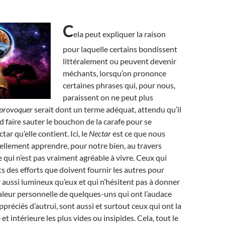
C
ela peut expliquer la raison
pour laquelle certains bondissent
littéralement ou peuvent devenir
méchants, lorsqu’on prononce
certaines phrases qui, pour nous,
paraissent on ne peut plus
provoquer
serait dont un terme adéquat, attendu qu’il
d faire sauter le bouchon de la carafe pour se
tar qu’elle contient. Ici, le
Nectar
est ce que nous
llement apprendre, pour notre bien, au travers
 qui n’est pas vraiment agréable à vivre. Ceux qui
ts des efforts que doivent fournir les autres pour
r aussi lumineux qu’eux et qui n’hésitent pas à donner
 valeur personnelle de quelques-uns qui ont l’audace
ppréciés d’autrui, sont aussi et surtout ceux qui ont la
et intérieure les plus vides ou insipides. Cela, tout le