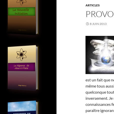
ARTICLES
PROVO
8 JUIN 2013
est un fait que 
même tous auss
quelconque tout
inversement. Je 
connaissances fe
paraître ignorant