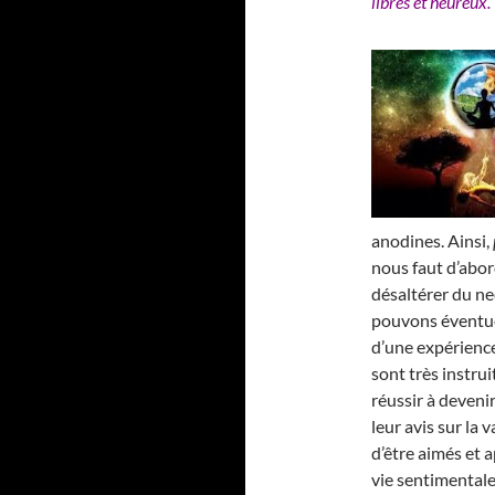
libres et heureux.
anodines. Ainsi,
nous faut d’abor
désaltérer du nec
pouvons éventue
d’une expérience
sont très instrui
réussir à deveni
leur avis sur la
d’être aimés et a
vie sentimentale 