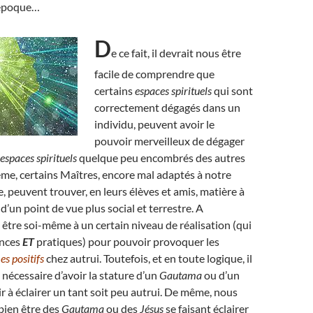
 époque…
D
e ce fait, il devrait nous être
facile de comprendre que
certains
espaces spirituels
qui sont
correctement dégagés dans un
individu, peuvent avoir le
pouvoir merveilleux de dégager
espaces spirituels
quelque peu encombrés des autres
me, certains Maîtres, encore mal adaptés à notre
peuvent trouver, en leurs élèves et amis, matière à
, d’un point de vue plus social et terrestre. A
ut être soi-même à un certain niveau de réalisation (qui
ances
ET
pratiques) pour pouvoir provoquer les
s positifs
chez autrui. Toutefois, et en toute logique, il
 nécessaire d’avoir la stature d’un
Gautama
ou d’un
r à éclairer un tant soit peu autrui. De même, nous
bien être des
Gautama
ou des
Jésus
se faisant éclairer