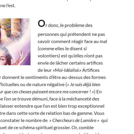
ne l’est.
O
r donc, le problème des
personnes qui prétendent ne pas
savoir comment réagir face au mal
(comme elles le disent si
volontiers) est qu’elles n’ont pas
envie de lâcher certains artifices
de leur «
Moi-Idéalisé
.» Artifices
r donnent le sentiments d’être au-dessus des formes
lictuelles ou de nature négative (
« Je suis déjà bien
r que ces choses puissent encore me concerner ! »
) En
que l’on se trouve démuni, face à la méchanceté des
 laisser entendre que l’on est bien trop exceptionnel
re dans cette sorte de relation bas de gamme. Vous
e constater le nombre de
» Chercheurs de Lumière «
qui
ouet de ce schéma spirituel grossier. Or, comble