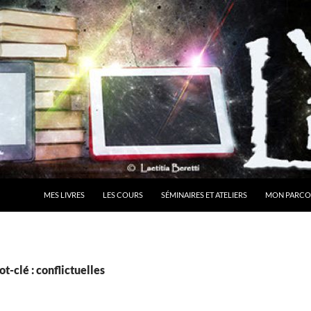
MES LIVRES
LES COURS
SÉMINAIRES ET ATELIERS
MON PARCO
t-clé : conflictuelles