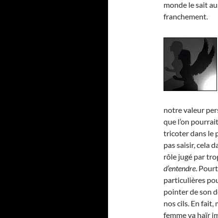
monde le sait au
franchement.
notre valeur pers
que l’on pourrait
tricoter dans le 
pas saisir, cela 
rôle jugé par tro
d’entendre
. Pourt
particulières pou
pointer de son do
nos cils. En fai
femme va haïr i