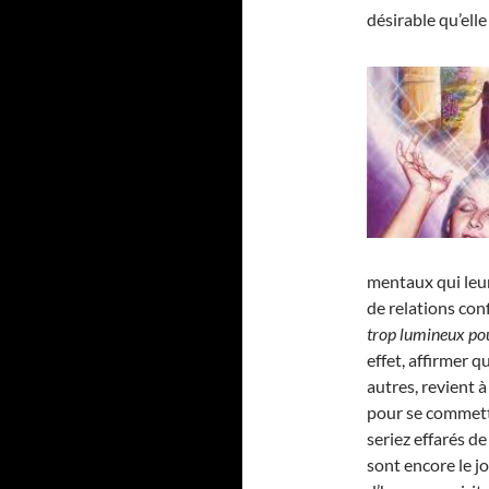
désirable qu’elle 
mentaux qui leu
de relations conf
trop lumineux pou
effet, affirmer 
autres, revient à
pour se commett
seriez effarés d
sont encore le j