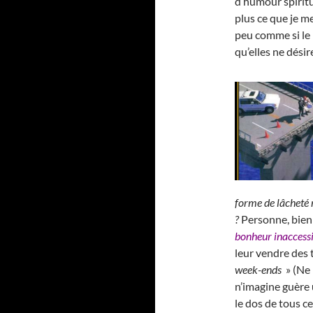
d’humour spiritu
plus ce que je m
peu comme si le 
qu’elles ne dési
forme de lâcheté 
?
Personne, bien
bonheur inaccess
leur vendre des 
week-ends
» (Ne 
n’imagine guère u
le dos de tous ce