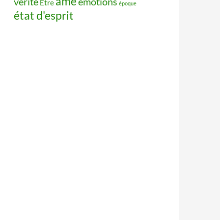
âme
vérité
émotions
Être
époque
état d'esprit