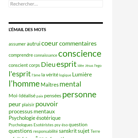
Rechercher :
L’ÉMAIL DES MOTS
coeur
commentaires
autrui
assumer
conscience
comprendre
connaissance
esprit
Dieu
conscient
corps
idée
Jésus
l'ego
l'esprit
Lumière
la vérité
l'âme
logique
l’homme
mental
Maîtres
personne
Moi-Idéalisé
pensées
paix
pouvoir
peur
plaisir
processus mentaux
Psychologie ésotérique
question
Psychologues Esotéristes
psy éso
questions
sujet
sanskrit
responsabilité
Terre