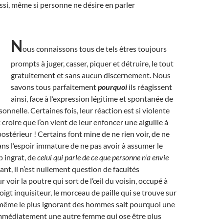
ssi, même si personne ne désire en parler
N
ous connaissons tous de tels êtres toujours
prompts à juger, casser, piquer et détruire, le tout
gratuitement et sans aucun discernement. Nous
savons tous parfaitement
pourquoi
ils réagissent
ainsi, face à l’expression légitime et spontanée de
onnelle. Certaines fois, leur réaction est si violente
 croire que l’on vient de leur enfoncer une aiguille à
postérieur ! Certains font mine de ne rien voir, de ne
dans l’espoir immature de ne pas avoir à assumer le
p ingrat, de
celui qui parle de ce que personne n’a envie
ant, il n’est nullement question de facultés
r voir la poutre qui sort de l’œil du voisin, occupé à
igt inquisiteur, le morceau de paille qui se trouve sur
t, même le plus ignorant des hommes sait pourquoi une
mmédiatement une autre femme qui ose être plus