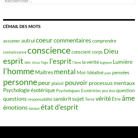
L’ÉMAIL DES MOTS
coeur
commentaires
autrui
assumer
comprendre
conscience
Dieu
conscient
corps
connaissance
esprit
l'esprit
Lumière
la vérité
idée
Jésus
l'ego
l'âme
logique
l’homme
mental
Maîtres
Moi-Idéalisé
pensées
paix
personne
pouvoir
peur
processus mentaux
plaisir
Psychologie ésotérique
question
Psychologues Esotéristes
psy éso
âme
vérité
questions
sujet
sanskrit
Être
responsabilité
Terre
état d'esprit
émotions
époque