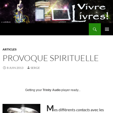
Aller
au
contenu
Recherche
MENU
PRINCI
ARTICLES
PROVOQUE SPIRITUELLE
8 JUIN 2013
SERGE
Getting your
Trinity Audio
player ready...
M
es différents
contacts
avec les