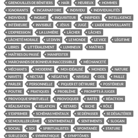
GRENOUILLES DE BÉNITIERS
HAÏR
HEUREUX
HOMMES
IGNORANTS
INCARNATOIRE
INDIVIDU
INDIVIDUALITÉS
INDIVIDUS
INGRAT
INQUISITEUR
INSIPIDES
INTELLIGENCE
INTÉRIEURE
INVISIBLE
JÉSUS
JUGÉ
L'AIDE BIENVEILLANTE
L'EXPRESSION
LA LUMIÈRE
LÂCHER
LÂCHES
LÂCHETÉ MORALE
LE DIVIN
LE MONDE
LE VICE
LÉGITIME
LIBRES
LITTÉRALEMENT
LUMINEUX
MAÎTRES
MAÎTRES DU PASSÉ
MANIFESTER
MARCHANDS DE BONHEUR INACCESSIBLE
MÉCHANCETÉ
MÉCHANTS
MODERNE
MOI-IDÉALISÉ
MONDES
NATURE
NAVETS
NECTAR
NÉGATIVE
NIVEAU
OEIL
PAILLE
PARLER
PERSONNELLE
PIQUER ET DÉTRUIRE
POSTÉRIEUR
POUTRE
PRATIQUES
PROBLÈME
PROMPTS À JUGER
PROVOQUE SPIRITUELLE
PROVOQUER
RATÉS
RÉACTION
RÉALISATION
RELATION
RETARD
RICHE
RÔLE
S'EXPRIMER
SCHÉMAS MENTAUX
SE DÉPASSER
SE DÉSALTÉRER
SE MOUILLER L'ÂME
SENTIMENTALE
SENTIMENTS
SLOGAN
SOCIAL
SOI
SPIRITUALISTES
SPONTANÉE
STATURE
SUR LE DOS
SYMPATHIQUE
SYMPTÔMES