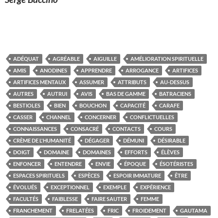
ADÉQUAT
AGRÉABLE
AIGUILLE
AMÉLIORATION SPIRITUELLE
AMIS
ANODINES
APPRENDRE
ARROGANCE
ARTIFICES
ARTIFICES MENTAUX
ASSUMER
ATTRIBUTS
AU-DESSUS
AUTRES
AUTRUI
AVIS
BAS DE GAMME
BATRACIENS
BESTIOLES
BIEN
BOUCHON
CAPACITÉ
CARAFE
CASSER
CHANNEL
CONCERNER
CONFLICTUELLES
CONNAISSANCES
CONSACRÉ
CONTACTS
COURS
CRÈME DE L'HUMANITÉ
DÉGAGER
DÉMUNI
DÉSIRABLE
DOIGT
DOMAINE
DOMAINES
EFFORTS
ÉLÈVES
ENFONCER
ENTENDRE
ENVIE
ÉPOQUE
ÉSOTÉRISTES
ESPACES SPIRITUELS
ESPÈCES
ESPOIR IMMATURE
ÊTRE
ÉVOLUÉS
EXCEPTIONNEL
EXEMPLE
EXPÉRIENCE
FACULTÉS
FAIBLESSE
FAIRE SAUTER
FEMME
FRANCHEMENT
FRELATÉES
FRIC
FROIDEMENT
GAUTAMA