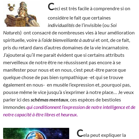
C
eci est très facile à comprendre si on
considère le fait que certaines
individualités
de l’invisible (ou
Soi
Naturels
) ont consacré de nombreuses vies à leur amélioration
spirituelle, voire à
l’aide bienveillante à autrui
et ont, de ce fait,
pris du retard dans d’autres domaines de la vie incarnatoire.
J’ajouterai qu’il me parait évident que si certains attributs
merveilleux de notre être ne réussissent pas encore à se
manifester pour nous et en nous, c’est peut-être parce que
quelque chose de pas bien sympathique -et qui se trouve
également en nous- en musèle l’expression et, pourquoi pas,
pousse même le vice jusqu’à s’exprimer à notre place… Je veux
parler ici des
schémas mentaux
, ces espèces de bestioles
immondes
qui conditionnent l’expression de notre intelligence et de
notre capacité à être libres et heureux.
C
ela peut expliquer la