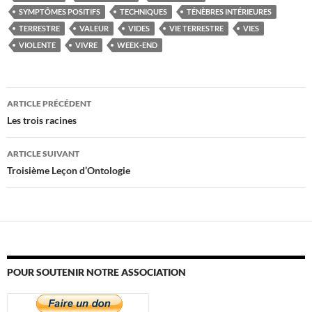
SYMPTÔMES POSITIFS
TECHNIQUES
TÉNÈBRES INTÉRIEURES
TERRESTRE
VALEUR
VIDES
VIE TERRESTRE
VIES
VIOLENTE
VIVRE
WEEK-END
Navigation
ARTICLE PRÉCÉDENT
des
Les trois racines
articles
ARTICLE SUIVANT
Troisième Leçon d’Ontologie
POUR SOUTENIR NOTRE ASSOCIATION