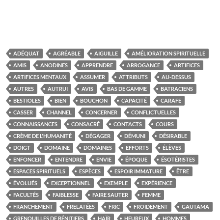
ADÉQUAT
AGRÉABLE
AIGUILLE
AMÉLIORATION SPIRITUELLE
AMIS
ANODINES
APPRENDRE
ARROGANCE
ARTIFICES
ARTIFICES MENTAUX
ASSUMER
ATTRIBUTS
AU-DESSUS
AUTRES
AUTRUI
AVIS
BAS DE GAMME
BATRACIENS
BESTIOLES
BIEN
BOUCHON
CAPACITÉ
CARAFE
CASSER
CHANNEL
CONCERNER
CONFLICTUELLES
CONNAISSANCES
CONSACRÉ
CONTACTS
COURS
CRÈME DE L'HUMANITÉ
DÉGAGER
DÉMUNI
DÉSIRABLE
DOIGT
DOMAINE
DOMAINES
EFFORTS
ÉLÈVES
ENFONCER
ENTENDRE
ENVIE
ÉPOQUE
ÉSOTÉRISTES
ESPACES SPIRITUELS
ESPÈCES
ESPOIR IMMATURE
ÊTRE
ÉVOLUÉS
EXCEPTIONNEL
EXEMPLE
EXPÉRIENCE
FACULTÉS
FAIBLESSE
FAIRE SAUTER
FEMME
FRANCHEMENT
FRELATÉES
FRIC
FROIDEMENT
GAUTAMA
GRENOUILLES DE BÉNITIERS
HAÏR
HEUREUX
HOMMES