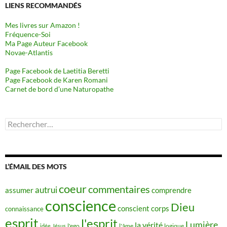
LIENS RECOMMANDÉS
Mes livres sur Amazon !
Fréquence-Soi
Ma Page Auteur Facebook
Novae-Atlantis
Page Facebook de Laetitia Beretti
Page Facebook de Karen Romani
Carnet de bord d’une Naturopathe
Rechercher :
L’ÉMAIL DES MOTS
coeur
commentaires
autrui
assumer
comprendre
conscience
Dieu
conscient
corps
connaissance
esprit
l'esprit
Lumière
la vérité
idée
Jésus
l'ego
l'âme
logique