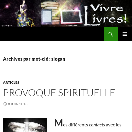
Aller
au
contenu
Recherche
MENU
PRINCI
Archives par mot-clé : slogan
ARTICLES
PROVOQUE SPIRITUELLE
8 JUIN 2013
M
es différents
contacts
avec les