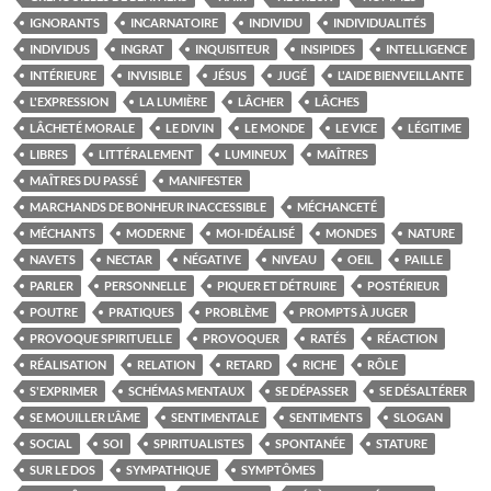
IGNORANTS
INCARNATOIRE
INDIVIDU
INDIVIDUALITÉS
INDIVIDUS
INGRAT
INQUISITEUR
INSIPIDES
INTELLIGENCE
INTÉRIEURE
INVISIBLE
JÉSUS
JUGÉ
L'AIDE BIENVEILLANTE
L'EXPRESSION
LA LUMIÈRE
LÂCHER
LÂCHES
LÂCHETÉ MORALE
LE DIVIN
LE MONDE
LE VICE
LÉGITIME
LIBRES
LITTÉRALEMENT
LUMINEUX
MAÎTRES
MAÎTRES DU PASSÉ
MANIFESTER
MARCHANDS DE BONHEUR INACCESSIBLE
MÉCHANCETÉ
MÉCHANTS
MODERNE
MOI-IDÉALISÉ
MONDES
NATURE
NAVETS
NECTAR
NÉGATIVE
NIVEAU
OEIL
PAILLE
PARLER
PERSONNELLE
PIQUER ET DÉTRUIRE
POSTÉRIEUR
POUTRE
PRATIQUES
PROBLÈME
PROMPTS À JUGER
PROVOQUE SPIRITUELLE
PROVOQUER
RATÉS
RÉACTION
RÉALISATION
RELATION
RETARD
RICHE
RÔLE
S'EXPRIMER
SCHÉMAS MENTAUX
SE DÉPASSER
SE DÉSALTÉRER
SE MOUILLER L'ÂME
SENTIMENTALE
SENTIMENTS
SLOGAN
SOCIAL
SOI
SPIRITUALISTES
SPONTANÉE
STATURE
SUR LE DOS
SYMPATHIQUE
SYMPTÔMES