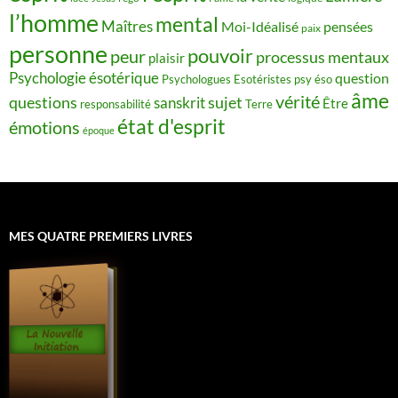
l’homme
mental
Maîtres
Moi-Idéalisé
pensées
paix
personne
pouvoir
peur
processus mentaux
plaisir
Psychologie ésotérique
question
Psychologues Esotéristes
psy éso
âme
vérité
questions
sujet
sanskrit
Être
responsabilité
Terre
état d'esprit
émotions
époque
MES QUATRE PREMIERS LIVRES