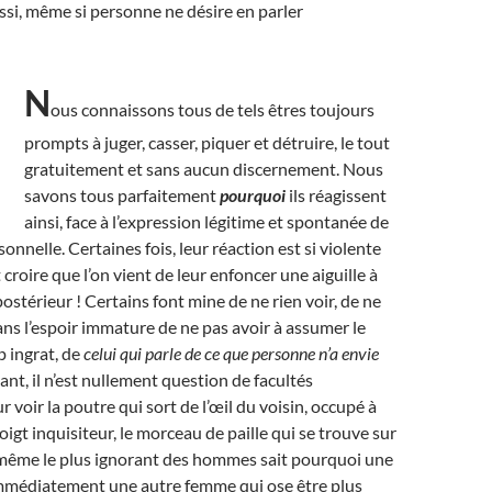
ssi, même si personne ne désire en parler
N
ous connaissons tous de tels êtres toujours
prompts à juger, casser, piquer et détruire, le tout
gratuitement et sans aucun discernement. Nous
savons tous parfaitement
pourquoi
ils réagissent
ainsi, face à l’expression légitime et spontanée de
onnelle. Certaines fois, leur réaction est si violente
 croire que l’on vient de leur enfoncer une aiguille à
postérieur ! Certains font mine de ne rien voir, de ne
dans l’espoir immature de ne pas avoir à assumer le
p ingrat, de
celui qui parle de ce que personne n’a envie
ant, il n’est nullement question de facultés
r voir la poutre qui sort de l’œil du voisin, occupé à
igt inquisiteur, le morceau de paille qui se trouve sur
t, même le plus ignorant des hommes sait pourquoi une
mmédiatement une autre femme qui ose être plus