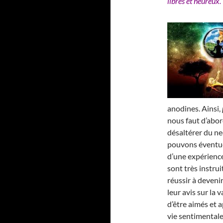
libres et heureux.
anodines. Ainsi,
nous faut d’abor
désaltérer du nec
pouvons éventue
d’une expérience
sont très instrui
réussir à deveni
leur avis sur la
d’être aimés et a
vie sentimentale 