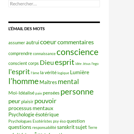
Rechercher :
L’ÉMAIL DES MOTS
coeur
commentaires
autrui
assumer
conscience
comprendre
connaissance
esprit
Dieu
conscient
corps
idée
Jésus
l'ego
l'esprit
Lumière
la vérité
l'âme
logique
l’homme
mental
Maîtres
personne
Moi-Idéalisé
pensées
paix
pouvoir
peur
plaisir
processus mentaux
Psychologie ésotérique
question
Psychologues Esotéristes
psy éso
questions
sujet
sanskrit
responsabilité
Terre