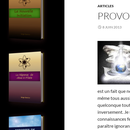
ARTICLES
PROVO
8 JUIN 2013
est un fait que 
même tous auss
quelconque tout
inversement. Je 
connaissances fe
paraître ignorant