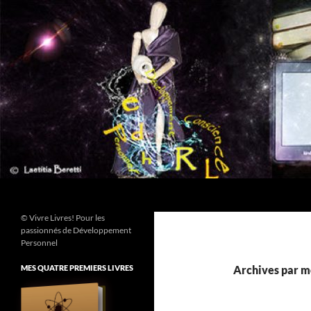
Aller
au
contenu
Recherche
© Vivre Livres! Pour les
passionnés de Développement
Personnel
MES QUATRE PREMIERS LIVRES
Archives par m