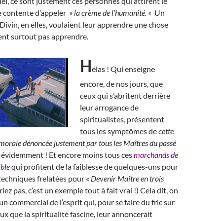
el, ce sont justement ces personnes qui attirent le
e contente d’appeler
» la crème de l’humanité. «
Un
Divin, en elles, voulaient leur apprendre une chose
rent surtout pas apprendre.
H
élas ! Qui enseigne
encore, de nos jours, que
ceux qui s’abritent derrière
leur arrogance de
spiritualistes, présentent
tous les symptômes de
cette
morale dénoncée justement par tous les Maîtres du passé
 évidemment ! Et encore moins tous ces
marchands de
ible
qui profitent de la faiblesse de quelques-uns pour
techniques frelatées pour «
Devenir Maître en trois
riez pas, c’est un exemple tout à fait vrai !) Cela dit, on
n commercial de l’esprit qui, pour se faire du fric sur
ux que la spiritualité fascine, leur annoncerait