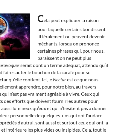
C
ela peut expliquer la raison
pour laquelle certains bondissent
littéralement ou peuvent devenir
méchants, lorsqu’on prononce
certaines phrases qui, pour nous,
paraissent on ne peut plus
provoquer
serait dont un terme adéquat, attendu qu’il
d faire sauter le bouchon de la carafe pour se
tar qu’elle contient. Ici, le
Nectar
est ce que nous
llement apprendre, pour notre bien, au travers
 qui n’est pas vraiment agréable à vivre. Ceux qui
ts des efforts que doivent fournir les autres pour
r aussi lumineux qu’eux et qui n’hésitent pas à donner
 valeur personnelle de quelques-uns qui ont l’audace
ppréciés d’autrui, sont aussi et surtout ceux qui ont la
et intérieure les plus vides ou insipides. Cela, tout le