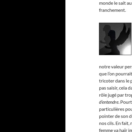
monde le sait au
franchement.
notre valeur pers
que l’on pourrait
tricoter dans le 
pas saisir, cela 
rôle jugé par tro
d’entendre
. Pourt
particulières pou
pointer de son do
nos cils. En fai
femme va haïr i