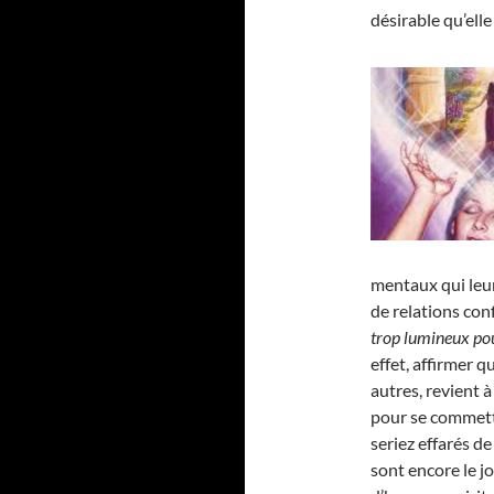
désirable qu’elle 
mentaux qui leu
de relations conf
trop lumineux pou
effet, affirmer 
autres, revient à
pour se commett
seriez effarés d
sont encore le j