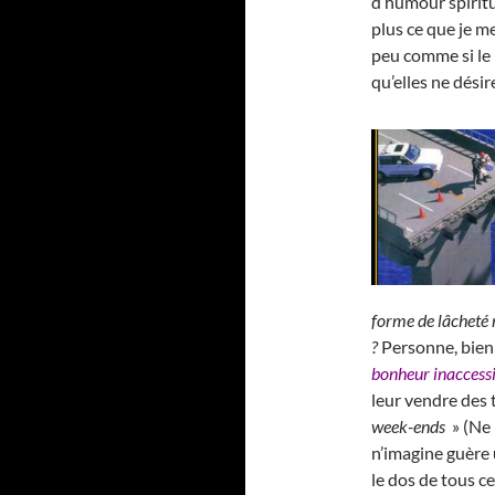
d’humour spiritu
plus ce que je m
peu comme si le 
qu’elles ne dési
forme de lâcheté 
?
Personne, bien
bonheur inaccess
leur vendre des 
week-ends
» (Ne 
n’imagine guère u
le dos de tous ce