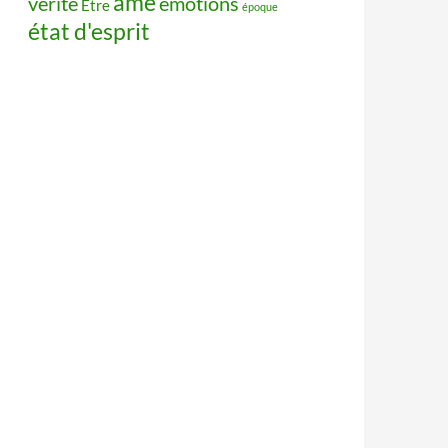
âme
vérité
émotions
Être
époque
état d'esprit