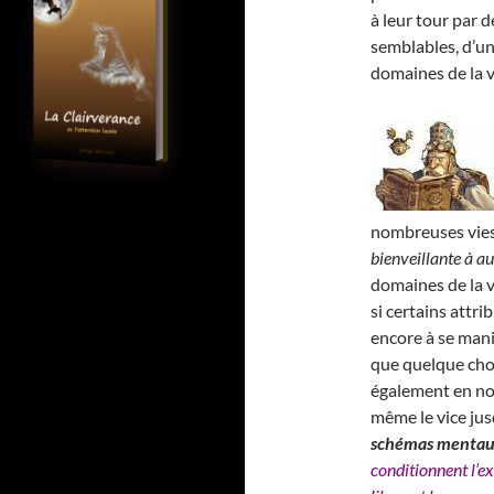
à leur tour par 
semblables, d’un
domaines de la v
nombreuses vies 
bienveillante à au
domaines de la vi
si certains attr
encore à se mani
que quelque cho
également en no
même le vice jus
schémas menta
conditionnent l’ex