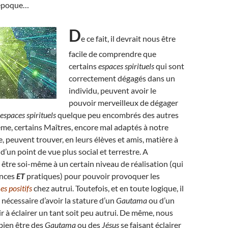
 époque…
D
e ce fait, il devrait nous être
facile de comprendre que
certains
espaces spirituels
qui sont
correctement dégagés dans un
individu, peuvent avoir le
pouvoir merveilleux de dégager
espaces spirituels
quelque peu encombrés des autres
me, certains Maîtres, encore mal adaptés à notre
peuvent trouver, en leurs élèves et amis, matière à
, d’un point de vue plus social et terrestre. A
ut être soi-même à un certain niveau de réalisation (qui
ances
ET
pratiques) pour pouvoir provoquer les
s positifs
chez autrui. Toutefois, et en toute logique, il
 nécessaire d’avoir la stature d’un
Gautama
ou d’un
r à éclairer un tant soit peu autrui. De même, nous
bien être des
Gautama
ou des
Jésus
se faisant éclairer