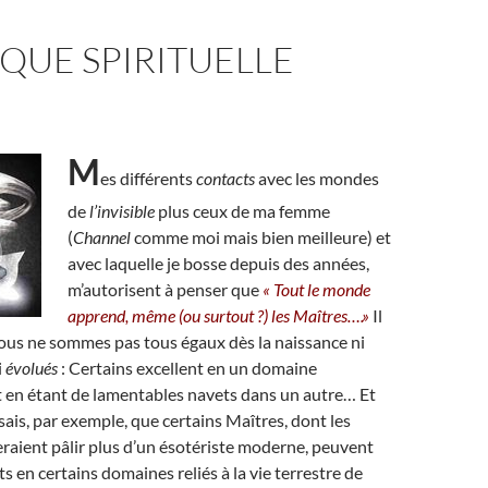
QUE SPIRITUELLE
M
es différents
contacts
avec les mondes
de
l’invisible
plus ceux de ma femme
(
Channel
comme moi mais bien meilleure) et
avec laquelle je bosse depuis des années,
m’autorisent à penser que
« Tout le monde
apprend, même (ou surtout ?) les Maîtres….»
Il
nous ne sommes pas tous égaux dès la naissance ni
i
évolués
: Certains excellent en un domaine
 en étant de lamentables navets dans un autre… Et
sais, par exemple, que certains Maîtres, dont les
raient pâlir plus d’un ésotériste moderne, peuvent
s en certains domaines reliés à la vie terrestre de