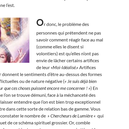
ne l’est.
O
r donc, le problème des
personnes qui prétendent ne pas
savoir comment réagir face au mal
(comme elles le disent si
volontiers) est qu’elles n’ont pas
envie de lâcher certains artifices
de leur «
Moi-Idéalisé
.» Artifices
r donnent le sentiments d’être au-dessus des formes
lictuelles ou de nature négative (
« Je suis déjà bien
r que ces choses puissent encore me concerner ! »
) En
que l’on se trouve démuni, face à la méchanceté des
 laisser entendre que l’on est bien trop exceptionnel
re dans cette sorte de relation bas de gamme. Vous
e constater le nombre de
» Chercheurs de Lumière «
qui
ouet de ce schéma spirituel grossier. Or, comble