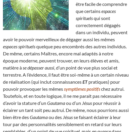
être facile de comprendre
que certains
espaces
spirituels
qui sont
correctement dégagés
dans un individu, peuvent
avoir le pouvoir merveilleux de dégager aussi les mêmes
espaces spirituels
quelque peu encombrés des autres individus.
De même, certains Maîtres, encore mal adaptés à notre
époque moderne, peuvent trouver, en leurs élèves et amis,
matière à
se dépasser aussi
, d’un point de vue plus social et
terrestre. A l’évidence, il faut être soi-même à un certain niveau
de réalisation (qui inclut connaissances
ET
pratiques) pour
pouvoir provoquer les mêmes
symptômes positifs
chez autrui.
Toutefois, et en toute logique, il ne me parait pas nécessaire
d’avoir la stature d’un
Gautama
ou d’un
Jésus
pour réussir à
éclairer un tant soit peu autrui. De même, nous pourrions aussi
bien être des
Gautama
ou des
Jésus
se faisant éclairer à leur
tour par des personnalités sensiblement en retard sur leurs
semblables, d’un point de vue spirituel, mais
en avance
dans