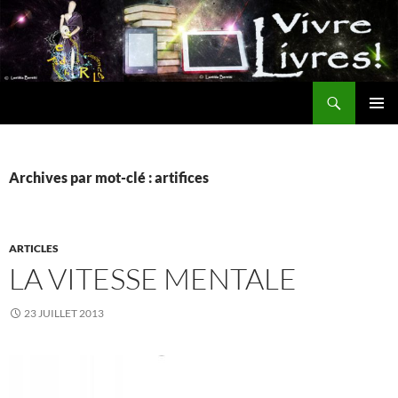
Aller
au
contenu
Recherche
MENU
PRINCI
Archives par mot-clé : artifices
ARTICLES
LA VITESSE MENTALE
23 JUILLET 2013