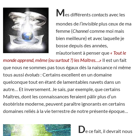
M
es différents
contacts
avec les
mondes de
l’invisible
plus ceux de ma
femme (
Channel
comme moi mais
bien meilleure) et avec laquelle je
bosse depuis des années,
m’autorisent à penser que
« Tout le
monde apprend, même (ou surtout ?) les Maîtres….»
Il est un fait
que nous ne sommes pas tous égaux dès la naissance ni même
tous aussi
évolués
: Certains excellent en un domaine
quelconque tout en étant de lamentables navets dans un
autre… Et inversement. Je sais, par exemple, que certains
Maîtres, dont les connaissances feraient pâlir plus d’un
ésotériste moderne, peuvent paraître ignorants en certains
domaines reliés à la vie terrestre de notre présente époque…
D
e ce fait, il devrait nous