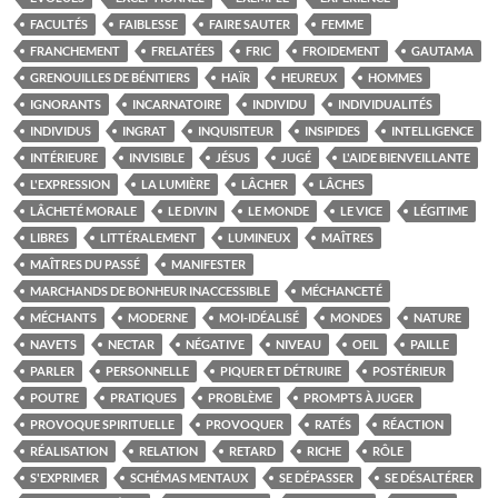
FACULTÉS
FAIBLESSE
FAIRE SAUTER
FEMME
FRANCHEMENT
FRELATÉES
FRIC
FROIDEMENT
GAUTAMA
GRENOUILLES DE BÉNITIERS
HAÏR
HEUREUX
HOMMES
IGNORANTS
INCARNATOIRE
INDIVIDU
INDIVIDUALITÉS
INDIVIDUS
INGRAT
INQUISITEUR
INSIPIDES
INTELLIGENCE
INTÉRIEURE
INVISIBLE
JÉSUS
JUGÉ
L'AIDE BIENVEILLANTE
L'EXPRESSION
LA LUMIÈRE
LÂCHER
LÂCHES
LÂCHETÉ MORALE
LE DIVIN
LE MONDE
LE VICE
LÉGITIME
LIBRES
LITTÉRALEMENT
LUMINEUX
MAÎTRES
MAÎTRES DU PASSÉ
MANIFESTER
MARCHANDS DE BONHEUR INACCESSIBLE
MÉCHANCETÉ
MÉCHANTS
MODERNE
MOI-IDÉALISÉ
MONDES
NATURE
NAVETS
NECTAR
NÉGATIVE
NIVEAU
OEIL
PAILLE
PARLER
PERSONNELLE
PIQUER ET DÉTRUIRE
POSTÉRIEUR
POUTRE
PRATIQUES
PROBLÈME
PROMPTS À JUGER
PROVOQUE SPIRITUELLE
PROVOQUER
RATÉS
RÉACTION
RÉALISATION
RELATION
RETARD
RICHE
RÔLE
S'EXPRIMER
SCHÉMAS MENTAUX
SE DÉPASSER
SE DÉSALTÉRER