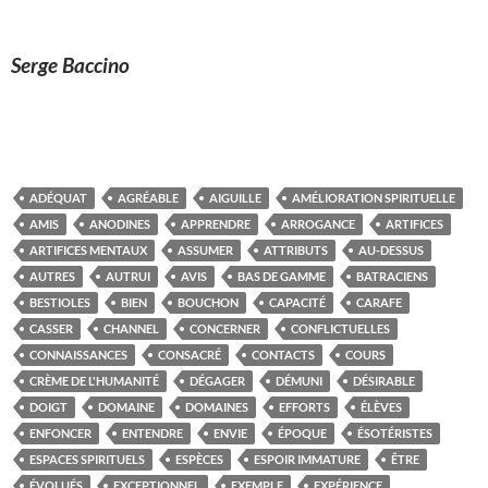
Serge Baccino
ADÉQUAT
AGRÉABLE
AIGUILLE
AMÉLIORATION SPIRITUELLE
AMIS
ANODINES
APPRENDRE
ARROGANCE
ARTIFICES
ARTIFICES MENTAUX
ASSUMER
ATTRIBUTS
AU-DESSUS
AUTRES
AUTRUI
AVIS
BAS DE GAMME
BATRACIENS
BESTIOLES
BIEN
BOUCHON
CAPACITÉ
CARAFE
CASSER
CHANNEL
CONCERNER
CONFLICTUELLES
CONNAISSANCES
CONSACRÉ
CONTACTS
COURS
CRÈME DE L'HUMANITÉ
DÉGAGER
DÉMUNI
DÉSIRABLE
DOIGT
DOMAINE
DOMAINES
EFFORTS
ÉLÈVES
ENFONCER
ENTENDRE
ENVIE
ÉPOQUE
ÉSOTÉRISTES
ESPACES SPIRITUELS
ESPÈCES
ESPOIR IMMATURE
ÊTRE
ÉVOLUÉS
EXCEPTIONNEL
EXEMPLE
EXPÉRIENCE