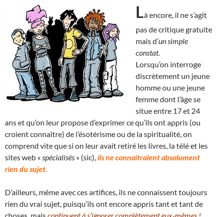
L
à encore, il ne s’agit
pas de critique gratuite
mais d’
un simple
constat.
Lorsqu’on interroge
discrètement un jeune
homme ou une jeune
femme dont l’âge se
situe entre 17 et 24
ans et qu’on leur propose d’exprimer ce qu’ils ont appris (ou
croient connaître) de l’ésotérisme ou de la spiritualité, on
comprend vite que si on leur avait retiré les livres, la télé et les
sites web «
spécialisés
» (sic),
ils ne connaitraient absolument
rien du sujet.
D’ailleurs, même avec ces artifices, ils ne connaissent toujours
rien du vrai sujet, puisqu’ils ont encore appris tant et tant de
choses, mais
continuent à s’ignorer complètement eux-mêmes !