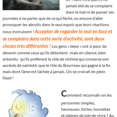
jamais été de se complaire
dans le mal ni de passer ses
journées à ne parler que de ce qui fâche, ou encore d’aller
provoquer les abrutis dans le seul espoir que leurs réactions
Accepter de regarder le mal en face et
nous instruisent !
se complaire dans cette sorte d’activité, sont deux
choses très différentes !
Les gens «
biens
» ont si peur de
devenir comme ceux qu’ils détestent -mais en silence, bien
entendu- qu’ils préfèrent le rôle de victime qui conserve son
auréole de sainteté, que le rôle du Bourreau qui gagne à la fin
mais dont l’âme est tâchée à jamais. On se croirait en plein
Faust
!
C
omment reconnaît-on les
personnes simples,
heureuses, fortes, honnêtes
et pleines de joie de vivre ? Au