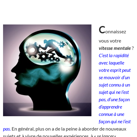
C
onnaissez
vous votre
vitesse mentale
?
C’est la rapidité
avec laquelle
votre esprit peut
se mouvoir d’un
sujet connu à un
sujet qui ne l’est
pas, d’une façon
d’apprendre
connue à une
façon qui ne l’est
pas.
En général, plus on a de la peine à aborder de nouveaux
sujets et à vivre de nouvelles expériences, à «
se lancer
« ,