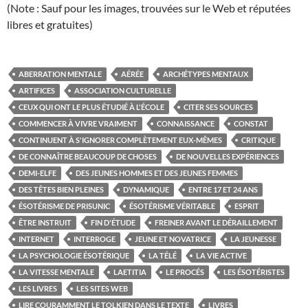
(Note : Sauf pour les images, trouvées sur le Web et réputées
libres et gratuites)
ABERRATION MENTALE
AÉRÉE
ARCHÉTYPES MENTAUX
ARTIFICES
ASSOCIATION CULTURELLE
CEUX QUI ONT LE PLUS ÉTUDIÉ À L'ÉCOLE
CITER SES SOURCES
COMMENCER À VIVRE VRAIMENT
CONNAISSANCE
CONSTAT
CONTINUENT À S'IGNORER COMPLÈTEMENT EUX-MÊMES
CRITIQUE
DE CONNAÎTRE BEAUCOUP DE CHOSES
DE NOUVELLES EXPÉRIENCES
DEMI-ELFE
DES JEUNES HOMMES ET DES JEUNES FEMMES
DES TÊTES BIEN PLEINES
DYNAMIQUE
ENTRE 17 ET 24 ANS
ÉSOTÉRISME DE PRISUNIC
ÉSOTÉRISME VÉRITABLE
ESPRIT
ÊTRE INSTRUIT
FIN D'ÉTUDE
FREINER AVANT LE DÉRAILLEMENT
INTERNET
INTERROGE
JEUNE ET NOVATRICE
LA JEUNESSE
LA PSYCHOLOGIE ÉSOTÉRIQUE
LA TÉLÉ
LA VIE ACTIVE
LA VITESSE MENTALE
LAETITIA
LE PROCÉS
LES ÉSOTÉRISTES
LES LIVRES
LES SITES WEB
LIRE COURAMMENT LE TOLKIEN DANS LE TEXTE
LIVRES