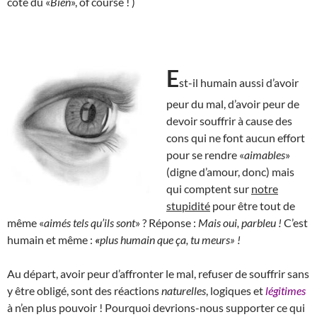
côté du «
Bien
», of course ! )
E
st-il humain aussi d’avoir
peur du mal, d’avoir peur de
devoir souffrir à cause des
cons qui ne font aucun effort
pour se rendre «
aimables
»
(digne d’amour, donc) mais
qui comptent sur
notre
stupidité
pour être tout de
même «
aimés tels qu’ils sont
» ? Réponse :
Mais oui, parbleu !
C’est
humain et même :
«
plus humain que ça, tu meurs» !
Au départ, avoir peur d’affronter le mal, refuser de souffrir sans
y être obligé, sont des réactions
naturelles
, logiques et
légitimes
à n’en plus pouvoir ! Pourquoi devrions-nous supporter ce qui