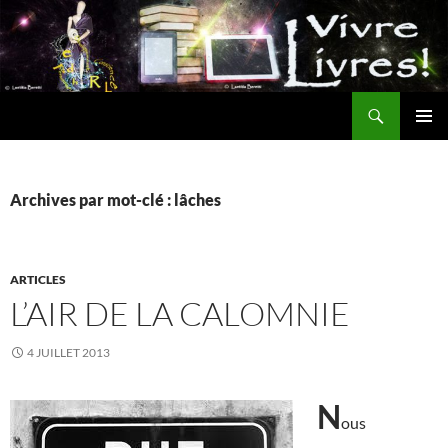
Aller
au
contenu
Recherche
MENU
PRINCI
Archives par mot-clé : lâches
ARTICLES
L’AIR DE LA CALOMNIE
4 JUILLET 2013
N
ous