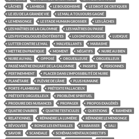
LÂCHES
LAMBDA
LE BOUDDHISME
LE DROIT DE CRITIQUER
LE JEU DE LA GRANDE VIE
LE MAL A TOUJOURS GAGNÉ
LE MENSONGE
LE STADE HUMAIN GROSSIER
LES LÂCHES
LES MAÎTRES DE LA CALOMNIE
LES MAÎTRES DU PASSÉ
LES PSYCHOLOGUES ÉSOTÉRISTES
LOI ONTOLOGIQUE
LUDIQUE
LUTTER CONTRE LE MAL
MALVEILLANTS
MARASME
METTRE EN PRATIQUE
MOMENT
NÉGATIFS
NUIRE AU BIEN
NUIRE AU MAL
OPPOSÉ
ORGUEILLEUSE
ORGUEILLEUX
PASSÉ MAÎTRE EN L'ART DE LA CALOMNIE
PASSIFS
PERSONNES
PERTINEMMENT
PLACER DANS L'IMPOSSIBILITÉ DE NUIRE
PLANÉTAIRE
PLÈVRE DE L'ÂME
PLUS HUMAINE
PORTE-FLAMBEAU
PRÉTEXTE FALLACIEUX
PRÉTEXTE ORGUEILLEUX
PROBLÈME SPIRITUEL
PRODUIRE DES NUISANCES
PROPAGER
PROPOS EXAGÉRÉS
QUATRE OVAIRES
QUATRE TESTICULES
QUESTIONS
RAMENER
RELATIONNEL
RÉPANDRE LA LUMIÈRE
RÉPANDRE LE MENSONGE
RÉVOLVER
RONGE LES ENTRAILLES
S'ABAISSER
SALI
SAVOIR
SCANDALE
SCHÉMAS MENTAUX DIRECTIFS