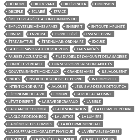
DÉTRUIRE
DIEU VIVANT
DIFFÉRENCIER
DIMENSION
DISCIPLE
ÉCLAIRÉ
EFFACÉ
ÉMIETTER LA RÉPUTATION D'UN INDIVIDU
EMPLOYEZ LES MÊMES ARMES
EN ESPRIT
EN TOUTE IMPUNITÉ
ENNEMI
ENVIEUSE
ESPRIT LIBÉRÉ
ESSENCE DIVINE
ÊTRE ABATTUS
ÊTRE HUMAIN ORDINAIRE
EXCUSE
FAITES-LE SAVOIR AUTOUR DE VOUS
FAITS AVÉRÉS
FAUSSES ACCUSATIONS
FILS DU DIEU DE L'AMOUR ET DE LA SAGESSE
FONDÉ ET VÉRITABLE
FUIR SES PROPRES RESPONSABILITÉS
GOUVERNEMENTS MONDIAUX
GRANDES ÂMES
ILS JALOUSENT
INITIÉS
INSTRUIT DES CHOSES DE L’ESPRIT
INTEMPORELLE
INTENTION DE NUIRE
JALOUSE
JE SUIS AU-DESSUS DE TOUT ÇA
L'ÉCONOMIE DE LA VIE
L'OMBRE
L’AIR DE LA CALOMNIE
L’ÉTAT D’ESPRIT
LA BAVE DE CRAPAUD
LA BIBLE
LA BLANCHE COLOMBE
LA DÉNONCIATION
LA FLEGME DE L'ÉCRIRE
LA GLOIRE DE SON EGO
LA JUSTICE
LA LUMIÈRE
LA MÉMOIRE DES HOMMES
LA RÉFORME MONDIALE
LA SOUFFRANCE MORALE ET PHYSIQUE
LA VÉRITABLE SAGESSE
LA VÉRITÉ
LA VÉRITÉ ET LA LUMIÈRE
LA VIE ET L'AMOUR