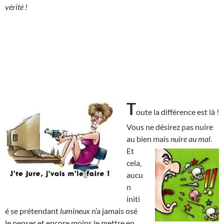
vérité !
T
oute la différence est là !
Vous ne désirez pas nuire
au bien mais
nuire au mal.
Et
cela,
aucu
n
initi
é se prétendant
lumineux
n’a jamais osé
le penser et encore moins le mettre en