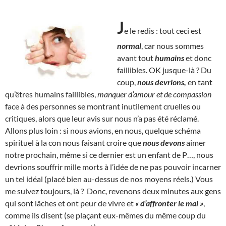
J
e le redis : tout ceci est
normal
, car nous sommes
avant tout
humains
et donc
faillibles. OK jusque-là ? Du
coup,
nous devrions,
en tant
qu’êtres humains faillibles,
manquer d’amour et de compassion
face à des personnes se montrant inutilement cruelles ou
critiques, alors que leur avis sur nous n’a pas été réclamé.
Allons plus loin : si nous avions, en nous, quelque schéma
spirituel à la con nous faisant croire que
nous devons
aimer
notre prochain, même si ce dernier est un enfant de P…, nous
devrions souffrir mille morts à l’idée de ne pas pouvoir incarner
un tel idéal (placé bien au-dessus de nos moyens réels.) Vous
me suivez toujours, là ? Donc, revenons deux minutes aux gens
qui sont lâches et ont peur de vivre et
« d’affronter le mal »
,
comme ils disent (se plaçant eux-mêmes du même coup du