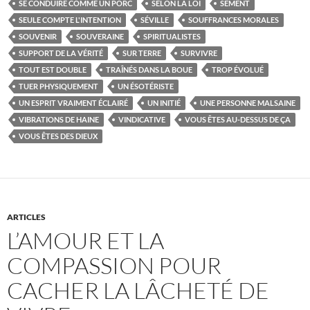
SE CONDUIRE COMME UN PORC
SELON LA LOI
SÈMENT
SEULE COMPTE L'INTENTION
SÉVILLE
SOUFFRANCES MORALES
SOUVENIR
SOUVERAINE
SPIRITUALISTES
SUPPORT DE LA VÉRITÉ
SUR TERRE
SURVIVRE
TOUT EST DOUBLE
TRAÎNÉS DANS LA BOUE
TROP ÉVOLUÉ
TUER PHYSIQUEMENT
UN ÉSOTÉRISTE
UN ESPRIT VRAIMENT ÉCLAIRÉ
UN INITIÉ
UNE PERSONNE MALSAINE
VIBRATIONS DE HAINE
VINDICATIVE
VOUS ÊTES AU-DESSUS DE ÇA
VOUS ÊTES DES DIEUX
ARTICLES
L’AMOUR ET LA
COMPASSION POUR
CACHER LA LÂCHETÉ DE