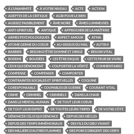
À L'UNANIMITÉ
À VOTRE NIVEAU
ACTE
ACTION
ADEPTES DE LA CRITIQUE
AGIR POUR LE BIEN
AGISSEZ PAISIBLEMENT
ÂME NOIRE
ÂMES LUMINEUSES
ANTI-SPIRITUEL
ANTIQUE
APPROCHER DE LA MAÎTRISE
ARMES PSYCHOLOGIQUES
ASPECT AMOUR
ATMA
ATOME GERME DU COEUR
AU-DESSUS DU MAL
AUTRUI
BARBIER
BESOIN D'ÊTRE DOMINÉ ET DIRIGÉ
BESOIN VITAL
BODDHI
BOUDÉES
CES ÊTRE EXQUIS
CETTE PEUR DE VIVRE
CEUX QUI DÉNONCENT
COLPORTER LA VÉRITÉ
COMMENTAIRES
COMPENSE
COMPENSER
COMPORTER
CONTRAINTES SOCIALES ET SPIRITUELLES
COQUINE
CORESPONSABLE
COUPABLES DE GUERRE
COURANT VITAL
CRIME
CRIMINEL
CRIMINELS
DANS LA CHAIR
DANS LE MENTAL HUMAIN
DE TOUT LEUR COEUR
DE TOUT LEUR ESPRIT
DE TOUTES LEURS TRIPES
DE VOTRE CÔTÉ
DÉNONCER CELUI QUI DÉNONCE
DEPUIS DES SIÈCLES
DEPUIS DES TEMPS IMMÉMORIAUX
DES FILS DU DIEU VIVANT
DES MILLIERS D'AUTRES FLAMMES
DES PORCS DIRIGENT DES CERFS