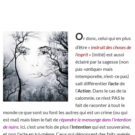
O
r donc, celui qui en plus
d’être
« instruit des choses de
l’esprit »
(initié) est aussi
éclairé par la sagesse (non
pas «
antique
» mais
intemporelle, n’est-ce pas)
sait différentier
l’acte
de
l’
Action
. Dans le cas de la
calomnie, ce n’est PAS le
fait de raconter à tout le
monde ce que sont ou font les autres qui est un crime (ou qui
est mal) mais bien le fait de
répandre le mensonge dans l’intention
de nuire
.
Ici, c’est une fois de plus l’
Intention
qui est souveraine,
et non l’acte en lui-même. Ceux qui dénoncent
des faits avérés