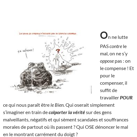
O
n ne lutte
PAS
contre
le
mal, on ne s’y
oppose
pas : on
le compense ! Et
pour le
compenser, il
suffit de
travailler
POUR
ce qui nous paraît être
le Bien
. Qui oserait simplement
s’imaginer en train de
colporter la vérité
sur des gens
malveillants, négatifs et qui sèment scandales et souffrances
morales de partout où ils passent ? Qui OSE dénoncer le mal
en le montrant carrément du doigt ?