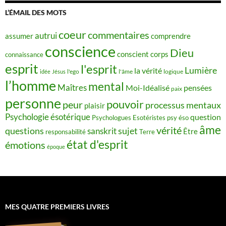
L’ÉMAIL DES MOTS
coeur
commentaires
autrui
assumer
comprendre
conscience
Dieu
conscient
corps
connaissance
esprit
l'esprit
Lumière
la vérité
idée
Jésus
l'ego
l'âme
logique
l’homme
mental
Maîtres
Moi-Idéalisé
pensées
paix
personne
pouvoir
peur
processus mentaux
plaisir
Psychologie ésotérique
question
Psychologues Esotéristes
psy éso
âme
vérité
questions
sujet
sanskrit
Être
responsabilité
Terre
état d'esprit
émotions
époque
MES QUATRE PREMIERS LIVRES