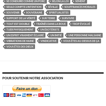
SE CONDUIRE COMME UN PORC
SELON LA LOI
SÈMENT
SEULE COMPTE L'INTENTION
SÉVILLE
SOUFFRANCES MORALES
SOUVENIR
SOUVERAINE
SPIRITUALISTES
SUPPORT DE LA VÉRITÉ
SUR TERRE
SURVIVRE
TOUT EST DOUBLE
TRAÎNÉS DANS LA BOUE
TROP ÉVOLUÉ
TUER PHYSIQUEMENT
UN ÉSOTÉRISTE
UN ESPRIT VRAIMENT ÉCLAIRÉ
UN INITIÉ
UNE PERSONNE MALSAINE
VIBRATIONS DE HAINE
VINDICATIVE
VOUS ÊTES AU-DESSUS DE ÇA
VOUS ÊTES DES DIEUX
POUR SOUTENIR NOTRE ASSOCIATION