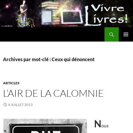
Aller
au
contenu
Recherche
MENU
PRINCI
Archives par mot-clé : Ceux qui dénoncent
ARTICLES
L’AIR DE LA CALOMNIE
4 JUILLET 2013
N
ous