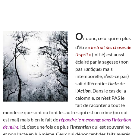
O
r donc, celui qui en plus
d’être
« instruit des choses de
l’esprit »
(initié) est aussi
éclairé par la sagesse (non
pas «
antique
» mais
intemporelle, n’est-ce pas)
sait différentier
l’acte
de
l’
Action
. Dans le cas de la
calomnie, ce n’est PAS le
fait de raconter à tout le
monde ce que sont ou font les autres qui est un crime (ou qui
est mal) mais bien le fait de
répandre le mensonge dans l’intention
de nuire
.
Ici, c’est une fois de plus l’
Intention
qui est souveraine,
et non l’acte en lui-même. Ceux qui dénoncent
des faits avérés