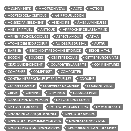
À L'UNANIMITÉ
À VOTRE NIVEAU
ACTE
ACTION
ADEPTES DE LA CRITIQUE
AGIR POUR LE BIEN
AGISSEZ PAISIBLEMENT
ÂME NOIRE
ÂMES LUMINEUSES
ANTI-SPIRITUEL
ANTIQUE
APPROCHER DE LA MAÎTRISE
ARMES PSYCHOLOGIQUES
ASPECT AMOUR
ATMA
ATOME GERME DU COEUR
AU-DESSUS DU MAL
AUTRUI
BARBIER
BESOIN D'ÊTRE DOMINÉ ET DIRIGÉ
BESOIN VITAL
BODDHI
BOUDÉES
CES ÊTRE EXQUIS
CETTE PEUR DE VIVRE
CEUX QUI DÉNONCENT
COLPORTER LA VÉRITÉ
COMMENTAIRES
COMPENSE
COMPENSER
COMPORTER
CONTRAINTES SOCIALES ET SPIRITUELLES
COQUINE
CORESPONSABLE
COUPABLES DE GUERRE
COURANT VITAL
CRIME
CRIMINEL
CRIMINELS
DANS LA CHAIR
DANS LE MENTAL HUMAIN
DE TOUT LEUR COEUR
DE TOUT LEUR ESPRIT
DE TOUTES LEURS TRIPES
DE VOTRE CÔTÉ
DÉNONCER CELUI QUI DÉNONCE
DEPUIS DES SIÈCLES
DEPUIS DES TEMPS IMMÉMORIAUX
DES FILS DU DIEU VIVANT
DES MILLIERS D'AUTRES FLAMMES
DES PORCS DIRIGENT DES CERFS