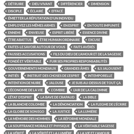
DÉTRUIRE
DIEU VIVANT
DIFFÉRENCIER
DIMENSION
DISCIPLE
ÉCLAIRÉ
EFFACÉ
ÉMIETTER LA RÉPUTATION D'UN INDIVIDU
EMPLOYEZ LES MÊMES ARMES
EN ESPRIT
EN TOUTE IMPUNITÉ
ENNEMI
ENVIEUSE
ESPRIT LIBÉRÉ
ESSENCE DIVINE
ÊTRE ABATTUS
ÊTRE HUMAIN ORDINAIRE
EXCUSE
FAITES-LE SAVOIR AUTOUR DE VOUS
FAITS AVÉRÉS
FAUSSES ACCUSATIONS
FILS DU DIEU DE L'AMOUR ET DE LA SAGESSE
FONDÉ ET VÉRITABLE
FUIR SES PROPRES RESPONSABILITÉS
GOUVERNEMENTS MONDIAUX
GRANDES ÂMES
ILS JALOUSENT
INITIÉS
INSTRUIT DES CHOSES DE L’ESPRIT
INTEMPORELLE
INTENTION DE NUIRE
JALOUSE
JE SUIS AU-DESSUS DE TOUT ÇA
L'ÉCONOMIE DE LA VIE
L'OMBRE
L’AIR DE LA CALOMNIE
L’ÉTAT D’ESPRIT
LA BAVE DE CRAPAUD
LA BIBLE
LA BLANCHE COLOMBE
LA DÉNONCIATION
LA FLEGME DE L'ÉCRIRE
LA GLOIRE DE SON EGO
LA JUSTICE
LA LUMIÈRE
LA MÉMOIRE DES HOMMES
LA RÉFORME MONDIALE
LA SOUFFRANCE MORALE ET PHYSIQUE
LA VÉRITABLE SAGESSE
LA VÉRITÉ
LA VÉRITÉ ET LA LUMIÈRE
LA VIE ET L'AMOUR