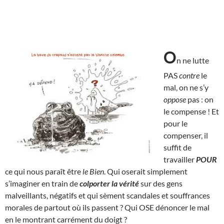
O
n ne lutte
PAS
contre
le
mal, on ne s’y
oppose
pas : on
le compense ! Et
pour le
compenser, il
suffit de
travailler
POUR
ce qui nous paraît être
le Bien
. Qui oserait simplement
s’imaginer en train de
colporter la vérité
sur des gens
malveillants, négatifs et qui sèment scandales et souffrances
morales de partout où ils passent ? Qui OSE dénoncer le mal
en le montrant carrément du doigt ?