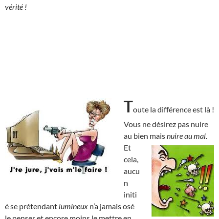
vérité !
T
oute la différence est là !
Vous ne désirez pas nuire
au bien mais
nuire au mal.
Et
cela,
aucu
n
initi
é se prétendant
lumineux
n’a jamais osé
le penser et encore moins le mettre en