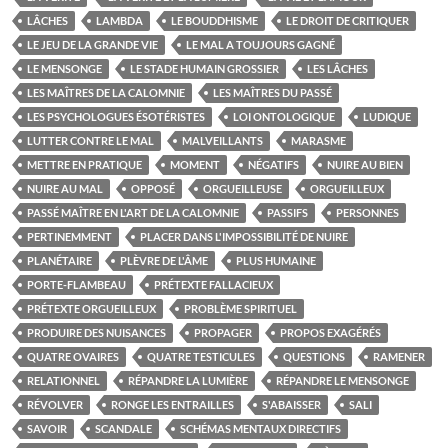
LÂCHES
LAMBDA
LE BOUDDHISME
LE DROIT DE CRITIQUER
LE JEU DE LA GRANDE VIE
LE MAL A TOUJOURS GAGNÉ
LE MENSONGE
LE STADE HUMAIN GROSSIER
LES LÂCHES
LES MAÎTRES DE LA CALOMNIE
LES MAÎTRES DU PASSÉ
LES PSYCHOLOGUES ÉSOTÉRISTES
LOI ONTOLOGIQUE
LUDIQUE
LUTTER CONTRE LE MAL
MALVEILLANTS
MARASME
METTRE EN PRATIQUE
MOMENT
NÉGATIFS
NUIRE AU BIEN
NUIRE AU MAL
OPPOSÉ
ORGUEILLEUSE
ORGUEILLEUX
PASSÉ MAÎTRE EN L'ART DE LA CALOMNIE
PASSIFS
PERSONNES
PERTINEMMENT
PLACER DANS L'IMPOSSIBILITÉ DE NUIRE
PLANÉTAIRE
PLÈVRE DE L'ÂME
PLUS HUMAINE
PORTE-FLAMBEAU
PRÉTEXTE FALLACIEUX
PRÉTEXTE ORGUEILLEUX
PROBLÈME SPIRITUEL
PRODUIRE DES NUISANCES
PROPAGER
PROPOS EXAGÉRÉS
QUATRE OVAIRES
QUATRE TESTICULES
QUESTIONS
RAMENER
RELATIONNEL
RÉPANDRE LA LUMIÈRE
RÉPANDRE LE MENSONGE
RÉVOLVER
RONGE LES ENTRAILLES
S'ABAISSER
SALI
SAVOIR
SCANDALE
SCHÉMAS MENTAUX DIRECTIFS