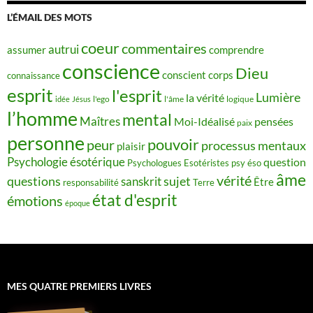
L’ÉMAIL DES MOTS
coeur
commentaires
autrui
assumer
comprendre
conscience
Dieu
conscient
corps
connaissance
esprit
l'esprit
Lumière
la vérité
idée
Jésus
l'ego
l'âme
logique
l’homme
mental
Maîtres
Moi-Idéalisé
pensées
paix
personne
pouvoir
peur
processus mentaux
plaisir
Psychologie ésotérique
question
Psychologues Esotéristes
psy éso
âme
vérité
questions
sujet
sanskrit
Être
responsabilité
Terre
état d'esprit
émotions
époque
MES QUATRE PREMIERS LIVRES