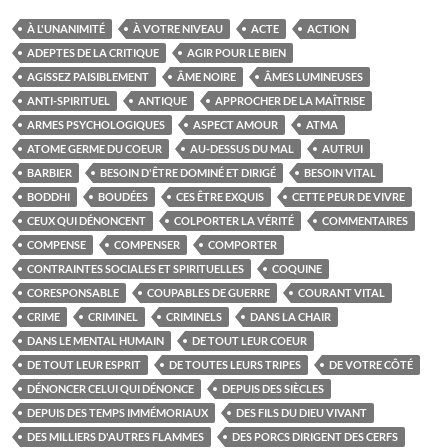
À L'UNANIMITÉ
À VOTRE NIVEAU
ACTE
ACTION
ADEPTES DE LA CRITIQUE
AGIR POUR LE BIEN
AGISSEZ PAISIBLEMENT
ÂME NOIRE
ÂMES LUMINEUSES
ANTI-SPIRITUEL
ANTIQUE
APPROCHER DE LA MAÎTRISE
ARMES PSYCHOLOGIQUES
ASPECT AMOUR
ATMA
ATOME GERME DU COEUR
AU-DESSUS DU MAL
AUTRUI
BARBIER
BESOIN D'ÊTRE DOMINÉ ET DIRIGÉ
BESOIN VITAL
BODDHI
BOUDÉES
CES ÊTRE EXQUIS
CETTE PEUR DE VIVRE
CEUX QUI DÉNONCENT
COLPORTER LA VÉRITÉ
COMMENTAIRES
COMPENSE
COMPENSER
COMPORTER
CONTRAINTES SOCIALES ET SPIRITUELLES
COQUINE
CORESPONSABLE
COUPABLES DE GUERRE
COURANT VITAL
CRIME
CRIMINEL
CRIMINELS
DANS LA CHAIR
DANS LE MENTAL HUMAIN
DE TOUT LEUR COEUR
DE TOUT LEUR ESPRIT
DE TOUTES LEURS TRIPES
DE VOTRE CÔTÉ
DÉNONCER CELUI QUI DÉNONCE
DEPUIS DES SIÈCLES
DEPUIS DES TEMPS IMMÉMORIAUX
DES FILS DU DIEU VIVANT
DES MILLIERS D'AUTRES FLAMMES
DES PORCS DIRIGENT DES CERFS