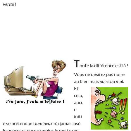
vérité !
T
oute la différence est là !
Vous ne désirez pas nuire
au bien mais
nuire au mal.
Et
cela,
aucu
n
initi
é se prétendant
lumineux
n’a jamais osé
le penser et encore moins le mettre en