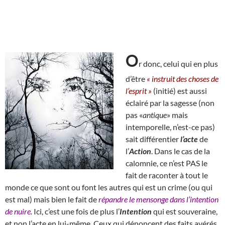
O
r donc, celui qui en plus
d’être
« instruit des choses de
l’esprit »
(initié) est aussi
éclairé par la sagesse (non
pas «
antique
» mais
intemporelle, n’est-ce pas)
sait différentier
l’acte
de
l’
Action
. Dans le cas de la
calomnie, ce n’est PAS le
fait de raconter à tout le
monde ce que sont ou font les autres qui est un crime (ou qui
est mal) mais bien le fait de
répandre le mensonge dans l’intention
de nuire
.
Ici, c’est une fois de plus l’
Intention
qui est souveraine,
et non l’acte en lui-même. Ceux qui dénoncent
des faits avérés