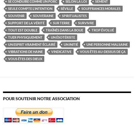
SE CONDUIRE COMME UN PORC
SELON LA LOI
SÈMENT
SEULE COMPTE L'INTENTION
SÉVILLE
SOUFFRANCES MORALES
SOUVENIR
SOUVERAINE
SPIRITUALISTES
SUPPORT DE LA VÉRITÉ
SUR TERRE
SURVIVRE
TOUT EST DOUBLE
TRAÎNÉS DANS LA BOUE
TROP ÉVOLUÉ
TUER PHYSIQUEMENT
UN ÉSOTÉRISTE
UN ESPRIT VRAIMENT ÉCLAIRÉ
UN INITIÉ
UNE PERSONNE MALSAINE
VIBRATIONS DE HAINE
VINDICATIVE
VOUS ÊTES AU-DESSUS DE ÇA
VOUS ÊTES DES DIEUX
POUR SOUTENIR NOTRE ASSOCIATION