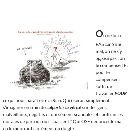
O
n ne lutte
PAS
contre
le
mal, on ne s’y
oppose
pas : on
le compense ! Et
pour le
compenser, il
suffit de
travailler
POUR
ce qui nous paraît être
le Bien
. Qui oserait simplement
s’imaginer en train de
colporter la vérité
sur des gens
malveillants, négatifs et qui sèment scandales et souffrances
morales de partout où ils passent ? Qui OSE dénoncer le mal
en le montrant carrément du doigt ?