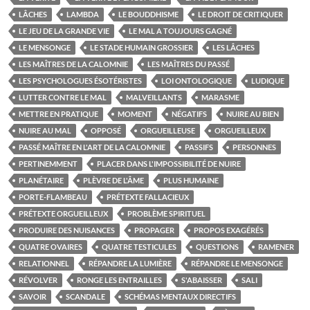
LÂCHES
LAMBDA
LE BOUDDHISME
LE DROIT DE CRITIQUER
LE JEU DE LA GRANDE VIE
LE MAL A TOUJOURS GAGNÉ
LE MENSONGE
LE STADE HUMAIN GROSSIER
LES LÂCHES
LES MAÎTRES DE LA CALOMNIE
LES MAÎTRES DU PASSÉ
LES PSYCHOLOGUES ÉSOTÉRISTES
LOI ONTOLOGIQUE
LUDIQUE
LUTTER CONTRE LE MAL
MALVEILLANTS
MARASME
METTRE EN PRATIQUE
MOMENT
NÉGATIFS
NUIRE AU BIEN
NUIRE AU MAL
OPPOSÉ
ORGUEILLEUSE
ORGUEILLEUX
PASSÉ MAÎTRE EN L'ART DE LA CALOMNIE
PASSIFS
PERSONNES
PERTINEMMENT
PLACER DANS L'IMPOSSIBILITÉ DE NUIRE
PLANÉTAIRE
PLÈVRE DE L'ÂME
PLUS HUMAINE
PORTE-FLAMBEAU
PRÉTEXTE FALLACIEUX
PRÉTEXTE ORGUEILLEUX
PROBLÈME SPIRITUEL
PRODUIRE DES NUISANCES
PROPAGER
PROPOS EXAGÉRÉS
QUATRE OVAIRES
QUATRE TESTICULES
QUESTIONS
RAMENER
RELATIONNEL
RÉPANDRE LA LUMIÈRE
RÉPANDRE LE MENSONGE
RÉVOLVER
RONGE LES ENTRAILLES
S'ABAISSER
SALI
SAVOIR
SCANDALE
SCHÉMAS MENTAUX DIRECTIFS