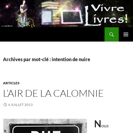
Aller
au
contenu
Recherche
MENU
PRINCI
Archives par mot-clé : intention de nuire
ARTICLES
L’AIR DE LA CALOMNIE
4 JUILLET 2013
N
ous