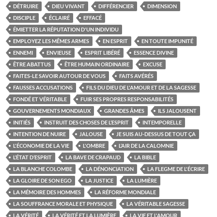
DÉTRUIRE
DIEU VIVANT
DIFFÉRENCIER
DIMENSION
DISCIPLE
ÉCLAIRÉ
EFFACÉ
ÉMIETTER LA RÉPUTATION D'UN INDIVIDU
EMPLOYEZ LES MÊMES ARMES
EN ESPRIT
EN TOUTE IMPUNITÉ
ENNEMI
ENVIEUSE
ESPRIT LIBÉRÉ
ESSENCE DIVINE
ÊTRE ABATTUS
ÊTRE HUMAIN ORDINAIRE
EXCUSE
FAITES-LE SAVOIR AUTOUR DE VOUS
FAITS AVÉRÉS
FAUSSES ACCUSATIONS
FILS DU DIEU DE L'AMOUR ET DE LA SAGESSE
FONDÉ ET VÉRITABLE
FUIR SES PROPRES RESPONSABILITÉS
GOUVERNEMENTS MONDIAUX
GRANDES ÂMES
ILS JALOUSENT
INITIÉS
INSTRUIT DES CHOSES DE L’ESPRIT
INTEMPORELLE
INTENTION DE NUIRE
JALOUSE
JE SUIS AU-DESSUS DE TOUT ÇA
L'ÉCONOMIE DE LA VIE
L'OMBRE
L’AIR DE LA CALOMNIE
L’ÉTAT D’ESPRIT
LA BAVE DE CRAPAUD
LA BIBLE
LA BLANCHE COLOMBE
LA DÉNONCIATION
LA FLEGME DE L'ÉCRIRE
LA GLOIRE DE SON EGO
LA JUSTICE
LA LUMIÈRE
LA MÉMOIRE DES HOMMES
LA RÉFORME MONDIALE
LA SOUFFRANCE MORALE ET PHYSIQUE
LA VÉRITABLE SAGESSE
LA VÉRITÉ
LA VÉRITÉ ET LA LUMIÈRE
LA VIE ET L'AMOUR