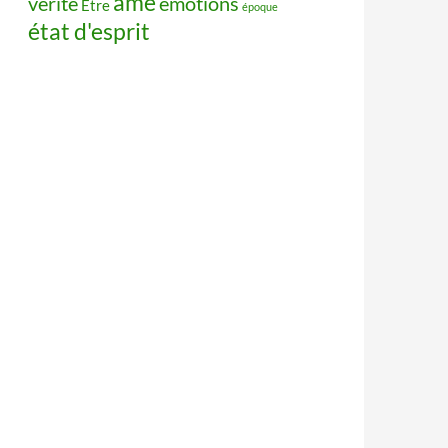
âme
vérité
émotions
Être
époque
état d'esprit