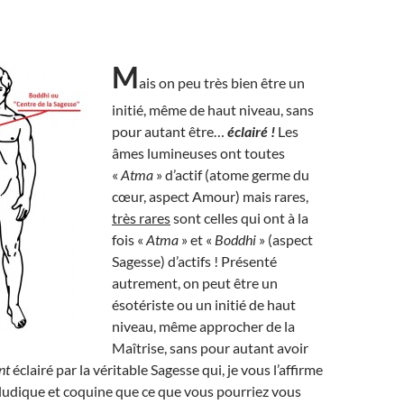
M
ais on peu très bien être un
initié, même de haut niveau, sans
pour autant être…
éclairé !
Les
âmes lumineuses ont toutes
«
Atma
» d’actif (atome germe du
cœur, aspect Amour) mais rares,
très rares
sont celles qui ont à la
fois «
Atma
» et «
Boddhi
» (aspect
Sagesse) d’actifs ! Présenté
autrement, on peut être un
ésotériste ou un initié de haut
niveau, même approcher de la
Maîtrise, sans pour autant avoir
nt
éclairé par la véritable Sagesse qui, je vous l’affirme
us ludique et coquine que ce que vous pourriez vous