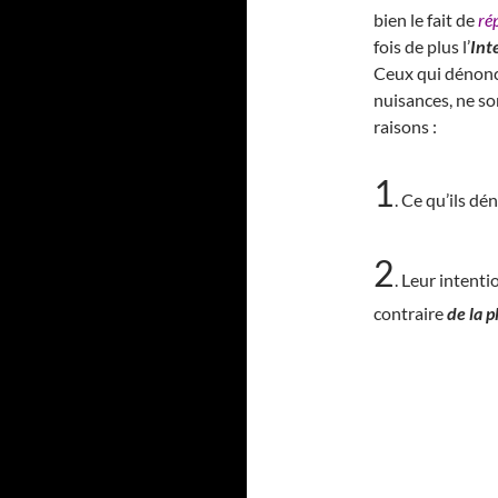
bien le fait de
ré
fois de plus l’
Int
Ceux qui dénon
nuisances, ne so
raisons :
1
. Ce qu’ils d
2
. Leur intent
contraire
de la p