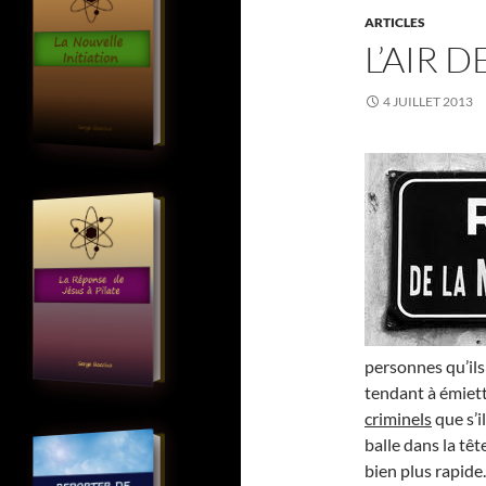
ARTICLES
L’AIR 
4 JUILLET 2013
personnes qu’ils
tendant à émiett
criminels
que s’i
balle dans la têt
bien plus rapide.