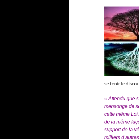
se tenir le disco
« Attendu que se
mensonge de se
cette même Loi,
de la même fa
support de la vé
milliers d’autre