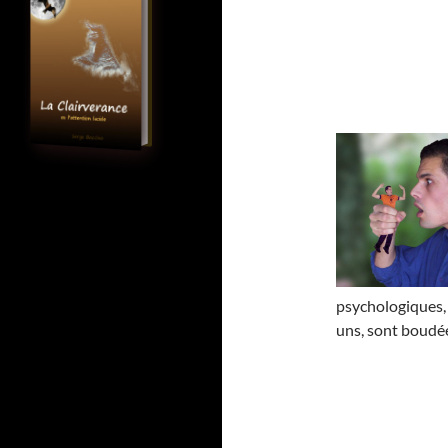
psychologiques
uns, sont boudées