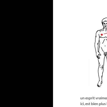
un esprit
vraime
ici, est bien pl