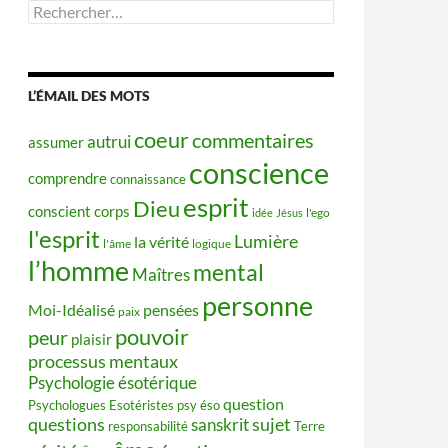
Rechercher :
L’ÉMAIL DES MOTS
coeur
commentaires
autrui
assumer
conscience
comprendre
connaissance
esprit
Dieu
conscient
corps
idée
Jésus
l'ego
l'esprit
Lumière
la vérité
l'âme
logique
l’homme
mental
Maîtres
personne
Moi-Idéalisé
pensées
paix
pouvoir
peur
plaisir
processus mentaux
Psychologie ésotérique
question
Psychologues Esotéristes
psy éso
questions
sujet
sanskrit
responsabilité
Terre