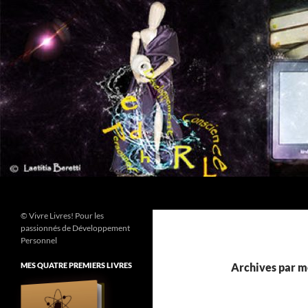
Aller
au
contenu
Recherche
© Vivre Livres! Pour les
passionnés de Développement
Personnel
MES QUATRE PREMIERS LIVRES
Archives par m