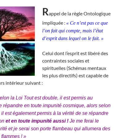
R
appel de la règle Ontologique
impliquée :
« Ce n’est pas ce que
l’on fait qui compte, mais l’état
d’esprit dans lequel on le fait. »
Celui dont l’esprit est libéré des
contraintes sociales et
spirituelles (Schémas mentaux
les plus directifs) est capable de
urs intérieur suivant :
lon la Loi Tout est double, il est permis au
 répandre en toute impunité cosmique, alors selon
 il est également permis à la vérité de se répandre
çon
et en toute impunité aussi !
Je me ferai le
rité et je serai son porte flambeau qui allumera des
s flammes ! »