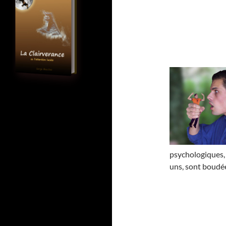
psychologiques
uns, sont boudées