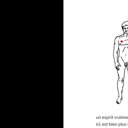
un esprit
vraime
ici, est bien pl