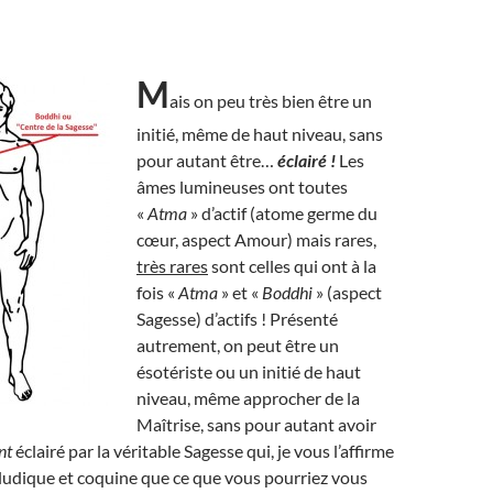
M
ais on peu très bien être un
initié, même de haut niveau, sans
pour autant être…
éclairé !
Les
âmes lumineuses ont toutes
«
Atma
» d’actif (atome germe du
cœur, aspect Amour) mais rares,
très rares
sont celles qui ont à la
fois «
Atma
» et «
Boddhi
» (aspect
Sagesse) d’actifs ! Présenté
autrement, on peut être un
ésotériste ou un initié de haut
niveau, même approcher de la
Maîtrise, sans pour autant avoir
nt
éclairé par la véritable Sagesse qui, je vous l’affirme
us ludique et coquine que ce que vous pourriez vous