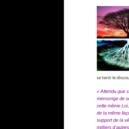
se tenir le disco
« Attendu que se
mensonge de se
cette même Loi,
de la même fa
support de la vé
milliers d’autre