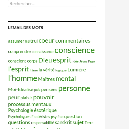
Rechercher :
L’ÉMAIL DES MOTS
coeur
commentaires
autrui
assumer
conscience
comprendre
connaissance
esprit
Dieu
conscient
corps
idée
Jésus
l'ego
l'esprit
Lumière
la vérité
l'âme
logique
l’homme
mental
Maîtres
personne
Moi-Idéalisé
pensées
paix
pouvoir
peur
plaisir
processus mentaux
Psychologie ésotérique
question
Psychologues Esotéristes
psy éso
questions
sujet
sanskrit
responsabilité
Terre