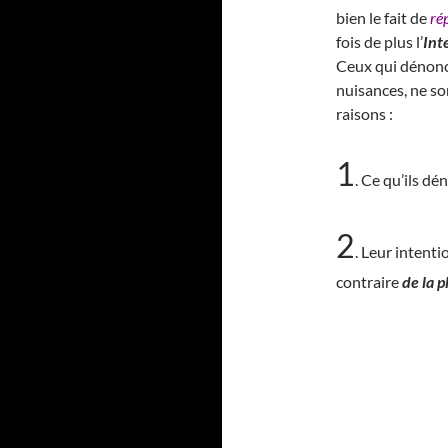
bien le fait de
ré
fois de plus l’
Int
Ceux qui dénon
nuisances, ne so
raisons :
1
. Ce qu’ils d
2
. Leur intent
contraire
de la p