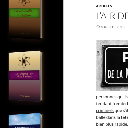
ARTICLES
L’AIR 
4 JUILLET 2013
personnes qu’ils
tendant à émiett
criminels
que s’i
balle dans la têt
bien plus rapide.