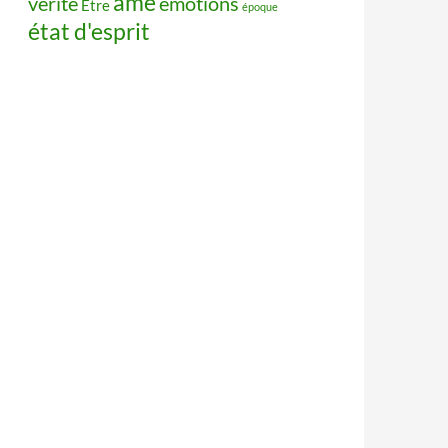
âme
vérité
émotions
Être
époque
état d'esprit