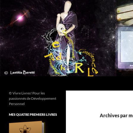
Aller
au
contenu
Recherche
© Vivre Livres! Pour les
passionnés de Développement
Personnel
MES QUATRE PREMIERS LIVRES
Archives par mo