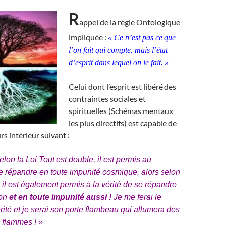
R
appel de la règle Ontologique
impliquée :
« Ce n’est pas ce que
l’on fait qui compte, mais l’état
d’esprit dans lequel on le fait. »
Celui dont l’esprit est libéré des
contraintes sociales et
spirituelles (Schémas mentaux
les plus directifs) est capable de
urs intérieur suivant :
lon la Loi Tout est double, il est permis au
 répandre en toute impunité cosmique, alors selon
 il est également permis à la vérité de se répandre
çon
et en toute impunité aussi !
Je me ferai le
rité et je serai son porte flambeau qui allumera des
s flammes ! »