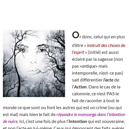
O
r donc, celui qui en plus
d’être
« instruit des choses de
l’esprit »
(initié) est aussi
éclairé par la sagesse (non
pas «
antique
» mais
intemporelle, n’est-ce pas)
sait différentier
l’acte
de
l’
Action
. Dans le cas de la
calomnie, ce n’est PAS le
fait de raconter à tout le
monde ce que sont ou font les autres qui est un crime (ou qui
est mal) mais bien le fait de
répandre le mensonge dans l’intention
de nuire
.
Ici, c’est une fois de plus l’
Intention
qui est souveraine,
et non l’acte en lui-même. Ceux qui dénoncent
des faits avérés