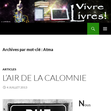
Aller
au
contenu
Recherche
MENU
PRINCI
Archives par mot-clé : Atma
ARTICLES
L’AIR DE LA CALOMNIE
4 JUILLET 2013
N
ous