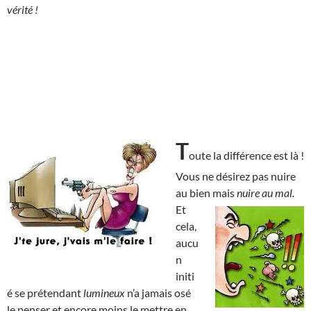
vérité !
T
oute la différence est là !
Vous ne désirez pas nuire
au bien mais
nuire au mal.
Et
cela,
aucu
n
initi
é se prétendant
lumineux
n’a jamais osé
le penser et encore moins le mettre en