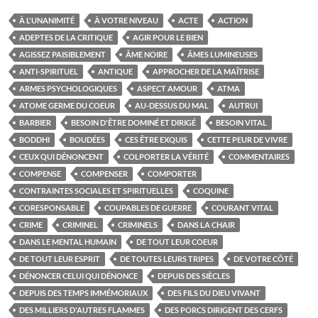
À L'UNANIMITÉ
À VOTRE NIVEAU
ACTE
ACTION
ADEPTES DE LA CRITIQUE
AGIR POUR LE BIEN
AGISSEZ PAISIBLEMENT
ÂME NOIRE
ÂMES LUMINEUSES
ANTI-SPIRITUEL
ANTIQUE
APPROCHER DE LA MAÎTRISE
ARMES PSYCHOLOGIQUES
ASPECT AMOUR
ATMA
ATOME GERME DU COEUR
AU-DESSUS DU MAL
AUTRUI
BARBIER
BESOIN D'ÊTRE DOMINÉ ET DIRIGÉ
BESOIN VITAL
BODDHI
BOUDÉES
CES ÊTRE EXQUIS
CETTE PEUR DE VIVRE
CEUX QUI DÉNONCENT
COLPORTER LA VÉRITÉ
COMMENTAIRES
COMPENSE
COMPENSER
COMPORTER
CONTRAINTES SOCIALES ET SPIRITUELLES
COQUINE
CORESPONSABLE
COUPABLES DE GUERRE
COURANT VITAL
CRIME
CRIMINEL
CRIMINELS
DANS LA CHAIR
DANS LE MENTAL HUMAIN
DE TOUT LEUR COEUR
DE TOUT LEUR ESPRIT
DE TOUTES LEURS TRIPES
DE VOTRE CÔTÉ
DÉNONCER CELUI QUI DÉNONCE
DEPUIS DES SIÈCLES
DEPUIS DES TEMPS IMMÉMORIAUX
DES FILS DU DIEU VIVANT
DES MILLIERS D'AUTRES FLAMMES
DES PORCS DIRIGENT DES CERFS