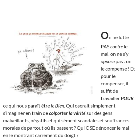
O
n ne lutte
PAS
contre
le
mal, on ne s’y
oppose
pas : on
le compense ! Et
pour le
compenser, il
suffit de
travailler
POUR
ce qui nous paraît être
le Bien
. Qui oserait simplement
s’imaginer en train de
colporter la vérité
sur des gens
malveillants, négatifs et qui sèment scandales et souffrances
morales de partout où ils passent ? Qui OSE dénoncer le mal
en le montrant carrément du doigt ?