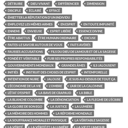
DÉTRUIRE
DIEU VIVANT
DIFFÉRENCIER
DIMENSION
DISCIPLE
ÉCLAIRÉ
EFFACÉ
ÉMIETTER LA RÉPUTATION D'UN INDIVIDU
EMPLOYEZ LES MÊMES ARMES
EN ESPRIT
EN TOUTE IMPUNITÉ
ENNEMI
ENVIEUSE
ESPRIT LIBÉRÉ
ESSENCE DIVINE
ÊTRE ABATTUS
ÊTRE HUMAIN ORDINAIRE
EXCUSE
FAITES-LE SAVOIR AUTOUR DE VOUS
FAITS AVÉRÉS
FAUSSES ACCUSATIONS
FILS DU DIEU DE L'AMOUR ET DE LA SAGESSE
FONDÉ ET VÉRITABLE
FUIR SES PROPRES RESPONSABILITÉS
GOUVERNEMENTS MONDIAUX
GRANDES ÂMES
ILS JALOUSENT
INITIÉS
INSTRUIT DES CHOSES DE L’ESPRIT
INTEMPORELLE
INTENTION DE NUIRE
JALOUSE
JE SUIS AU-DESSUS DE TOUT ÇA
L'ÉCONOMIE DE LA VIE
L'OMBRE
L’AIR DE LA CALOMNIE
L’ÉTAT D’ESPRIT
LA BAVE DE CRAPAUD
LA BIBLE
LA BLANCHE COLOMBE
LA DÉNONCIATION
LA FLEGME DE L'ÉCRIRE
LA GLOIRE DE SON EGO
LA JUSTICE
LA LUMIÈRE
LA MÉMOIRE DES HOMMES
LA RÉFORME MONDIALE
LA SOUFFRANCE MORALE ET PHYSIQUE
LA VÉRITABLE SAGESSE
LA VÉRITÉ
LA VÉRITÉ ET LA LUMIÈRE
LA VIE ET L'AMOUR