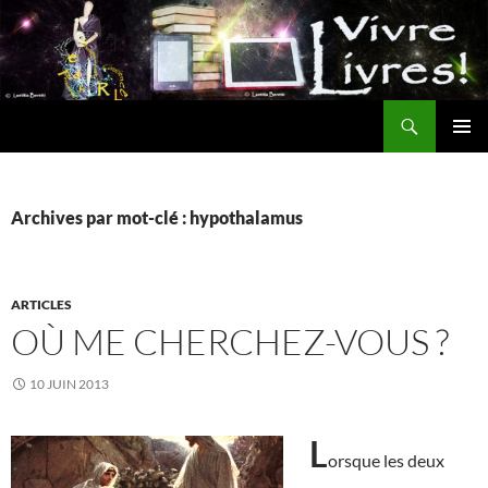
Aller
au
contenu
Recherche
MENU
PRINCI
Archives par mot-clé : hypothalamus
ARTICLES
OÙ ME CHERCHEZ-VOUS ?
10 JUIN 2013
L
orsque les deux