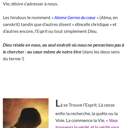
Vie, désire s’adresser à nous.
Les hindous le nomment «
Atome Germe du cœur
» (
Atma,
en
sanskrit) tandis que d’autres disent «
étincelle christique
» et
d’autres encore,
l’Esprit
ou tout simplement
Dieu
.
Dieu réside en nous, au seul endroit où nous ne penserions pas à
le chercher : au cœur même de notre être
(dans les deux sens
du terme !)
L
à se Trouve l’Esprit. Là cesse
enfin la recherche, la quête ou la
Voie. La commence la Vie.
« Vous
trouverez la vérité, et la vérité vous