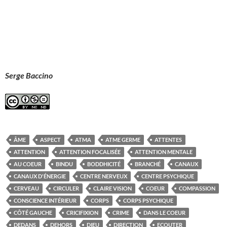
Serge Baccino
ÂME
ASPECT
ATMA
ATME GERME
ATTENTES
ATTENTION
ATTENTION FOCALISÉE
ATTENTION MENTALE
AU COEUR
BINDU
BODDHICITÉ
BRANCHÉ
CANAUX
CANAUX D'ÉNERGIE
CENTRE NERVEUX
CENTRE PSYCHIQUE
CERVEAU
CIRCULER
CLAIRE VISION
COEUR
COMPASSION
CONSCIENCE INTÉRIEUR
CORPS
CORPS PSYCHIQUE
CÔTÉ GAUCHE
CRICIFIXION
CRIME
DANS LE COEUR
DEDANS
DEHORS
DIEU
DIRECTION
ECOUTER