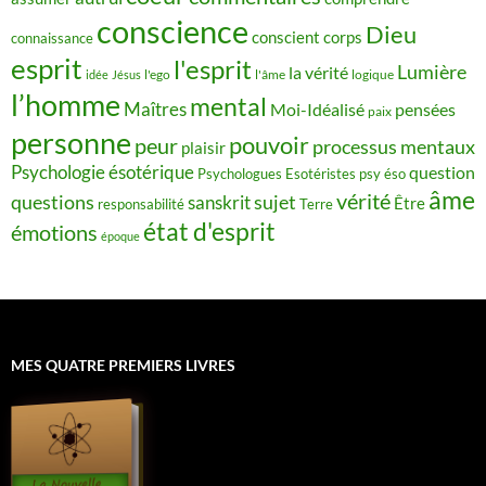
conscience
Dieu
conscient
corps
connaissance
esprit
l'esprit
Lumière
la vérité
idée
Jésus
l'ego
l'âme
logique
l’homme
mental
Maîtres
Moi-Idéalisé
pensées
paix
personne
pouvoir
peur
processus mentaux
plaisir
Psychologie ésotérique
question
Psychologues Esotéristes
psy éso
âme
vérité
questions
sujet
sanskrit
Être
responsabilité
Terre
état d'esprit
émotions
époque
MES QUATRE PREMIERS LIVRES