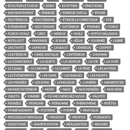
ÉCOUTER LE COEUR
EDEN
EGYPTIEN
ÉMOTIONS
ENCHANTEMENT
ÉNERGIE
ÉNERGIE VIATLE
ÉPUISE
ÉSOTÉRIKOS
ÉSOTÉRISME
ÉTINCELLE CHRISTIQUE
EVE
ÉVÈNEMENT
EXOTÉRISME
EXTÉRIEUR
FEMMES
FORCE
FORCE VITALE
GREC
HINDUS
HUILE
HYPOTHALAMUS
INTELLECT
INVERSER
JE SUIS
JÉSUS
JOURNÉE
L'ABBÉ
L'ACTIVITÉ
L'AMOUR
L'ASSAUT
L'ÉNERGIE
L'ESPRIT
L'EXTÉRIEUR
L'INDE ANTIQUE
L'INTÉRIEUR
L’HOMME
LA CONSCIENCE
LA QUÊTE
LA VAPEUR
LA VIE
LA VOIE
LE CANAL
LE CHEMIN
LE CHRIST
LE PÈRE
LES AUTRES
LES ÉVÈNEMENTS
LES GENS
LES IMAGES
LES MORTS
LES PENSÉES
LES SONS
LONGUEUR
LUMIÈRE
MANIFESTER
MONDE EXTÉRIEUR
MORT
NADI
NOS PENSÉES
NOS SENS
OBJETS
OINDRE
OÙ ME CHERCHEZ-VOUS
PALPITE
PENSÉES
PENSONS
PERSONNE
PHÉNOMÈNE
POÈTES
POINR RADIANT
POITRINE
POMPE
PRATIQUE
PROCESSUS MENTAUX
PRODUIT
PROPOS
PUISSANTS
QUESTIONS
RAMIFICATIONS
RÉALISATION
REGARD