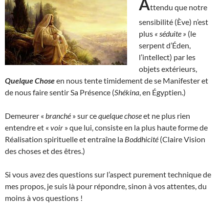
A
ttendu que notre
sensibilité (Ève) n’est
plus
« séduite »
(le
serpent d’Éden,
l’intellect) par les
objets extérieurs,
Quelque Chose
en nous tente timidement de se Manifester et
de nous faire sentir Sa Présence (
Shékina
, en Égyptien.)
Demeurer «
branché
» sur ce
quelque chose
et ne plus rien
entendre et «
voir
» que lui, consiste en la plus haute forme de
Réalisation spirituelle et entraîne la
Boddhicité
(Claire Vision
des choses et des êtres.)
Si vous avez des questions sur l’aspect purement technique de
mes propos, je suis là pour répondre, sinon à vos attentes, du
moins à vos questions !